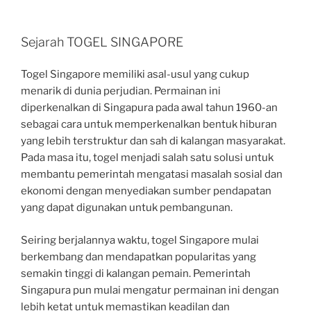
Sejarah TOGEL SINGAPORE
Togel Singapore memiliki asal-usul yang cukup
menarik di dunia perjudian. Permainan ini
diperkenalkan di Singapura pada awal tahun 1960-an
sebagai cara untuk memperkenalkan bentuk hiburan
yang lebih terstruktur dan sah di kalangan masyarakat.
Pada masa itu, togel menjadi salah satu solusi untuk
membantu pemerintah mengatasi masalah sosial dan
ekonomi dengan menyediakan sumber pendapatan
yang dapat digunakan untuk pembangunan.
Seiring berjalannya waktu, togel Singapore mulai
berkembang dan mendapatkan popularitas yang
semakin tinggi di kalangan pemain. Pemerintah
Singapura pun mulai mengatur permainan ini dengan
lebih ketat untuk memastikan keadilan dan