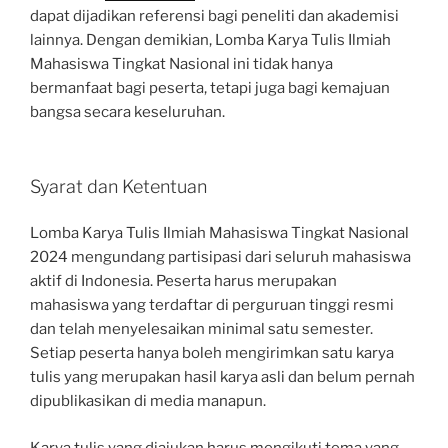
dapat dijadikan referensi bagi peneliti dan akademisi
lainnya. Dengan demikian, Lomba Karya Tulis Ilmiah
Mahasiswa Tingkat Nasional ini tidak hanya
bermanfaat bagi peserta, tetapi juga bagi kemajuan
bangsa secara keseluruhan.
Syarat dan Ketentuan
Lomba Karya Tulis Ilmiah Mahasiswa Tingkat Nasional
2024 mengundang partisipasi dari seluruh mahasiswa
aktif di Indonesia. Peserta harus merupakan
mahasiswa yang terdaftar di perguruan tinggi resmi
dan telah menyelesaikan minimal satu semester.
Setiap peserta hanya boleh mengirimkan satu karya
tulis yang merupakan hasil karya asli dan belum pernah
dipublikasikan di media manapun.
Karya tulis yang diajukan harus mengikuti tema yang