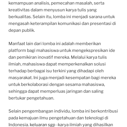
kemampuan analisis, pemecahan masalah, serta
kreativitas dalam menyusun karya tulis yang
berkualitas. Selain itu, lomba ini menjadi sarana untuk
mengasah keterampilan komunikasi dan presentasi di
depan publik.
Manfaat lain dari lomba ini adalah memberikan
platform bagi mahasiswa untuk mengekspresikan ide
dan pemikiran inovatif mereka. Melalui karya tulis
ilmiah, mahasiswa dapat memperkenalkan solusi
terhadap berbagai isu terkini yang dihadapi oleh
masyarakat. Ini juga menjadi kesempatan bagi mereka
untuk berkolaborasi dengan sesama mahasiswa,
sehingga dapat memperluas jaringan dan saling
bertukar pengetahuan.
Selain pengembangan individu, lomba ini berkontribusi
pada kemajuan ilmu pengetahuan dan teknologi di
Indonesia.
keluaran sgp
-karya ilmiah yang dihasilkan