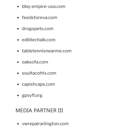
bbq-empire-usa.com
feedstoreva.com
drogopets.com
ediblechalk.com
tabletennisnearme.com
oaksofa.com
soultacohtx.com
capishcaps.com
gpsyfl.org
MEDIA PARTNER III
vwrepairarlington.com