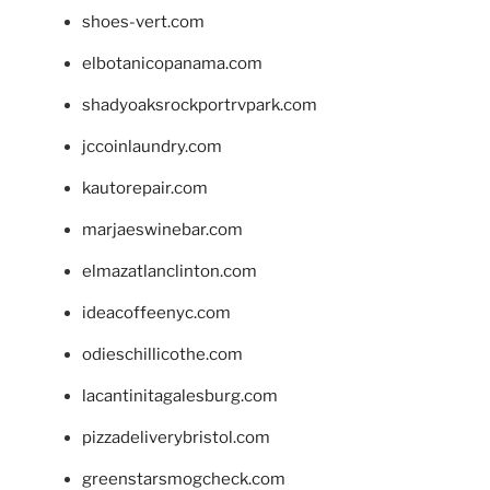
shoes-vert.com
elbotanicopanama.com
shadyoaksrockportrvpark.com
jccoinlaundry.com
kautorepair.com
marjaeswinebar.com
elmazatlanclinton.com
ideacoffeenyc.com
odieschillicothe.com
lacantinitagalesburg.com
pizzadeliverybristol.com
greenstarsmogcheck.com