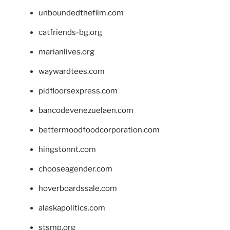
unboundedthefilm.com
catfriends-bg.org
marianlives.org
waywardtees.com
pidfloorsexpress.com
bancodevenezuelaen.com
bettermoodfoodcorporation.com
hingstonnt.com
chooseagender.com
hoverboardssale.com
alaskapolitics.com
stsmp.org