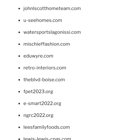
johnlscotthometeam.com
u-seehomes.com
watersportslagonissi.com
mischieffashion.com
eduwyre.com
retro-interiors.com
theblvd-boise.com
fpet2023.org
e-smart2022.org
ngrc2022.org
leesfamilyfoods.com
lewis-lewis-cpas.com