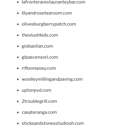
lafronterarestauranteybar.com
lilyandrosetearoom.com
olivesburgberrypatch.com
theslushkids.com
giobastian.com
glpascensori.com
rifloorepoxy.com
woolleymillingandpaving.com
uptonpvd.com
2troublegrill.com
casateranga.com
sticksandstonesstudiooh.com