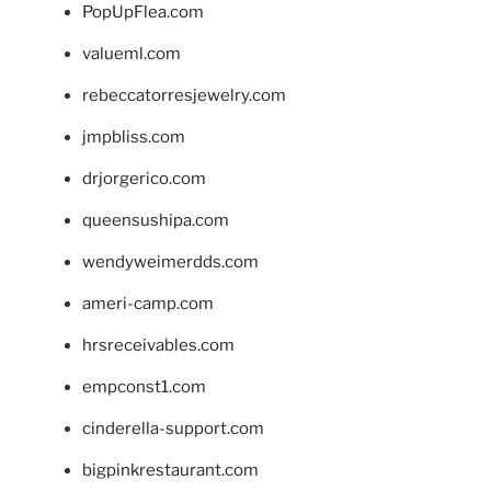
PopUpFlea.com
valueml.com
rebeccatorresjewelry.com
jmpbliss.com
drjorgerico.com
queensushipa.com
wendyweimerdds.com
ameri-camp.com
hrsreceivables.com
empconst1.com
cinderella-support.com
bigpinkrestaurant.com