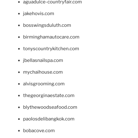
aguadulce-countryfair.com
jakehovis.com
bosswingsduluth.com
birminghamautocare.com
tonyscountrykitchen.com
jbellasnailspa.com
mychaihouse.com
alvisgrooming.com
thegeorginaestate.com
blythewoodseafood.com
paolosdelibangkok.com
bobacove.com