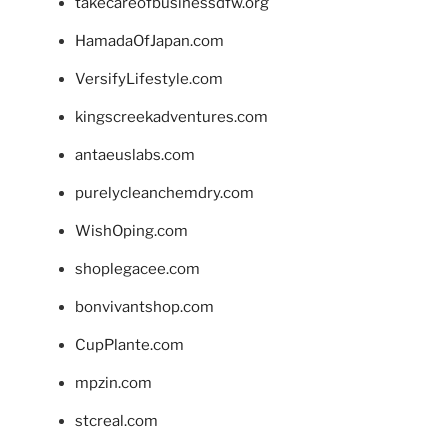
takecareofbusinessdfw.org
HamadaOfJapan.com
VersifyLifestyle.com
kingscreekadventures.com
antaeuslabs.com
purelycleanchemdry.com
WishOping.com
shoplegacee.com
bonvivantshop.com
CupPlante.com
mpzin.com
stcreal.com