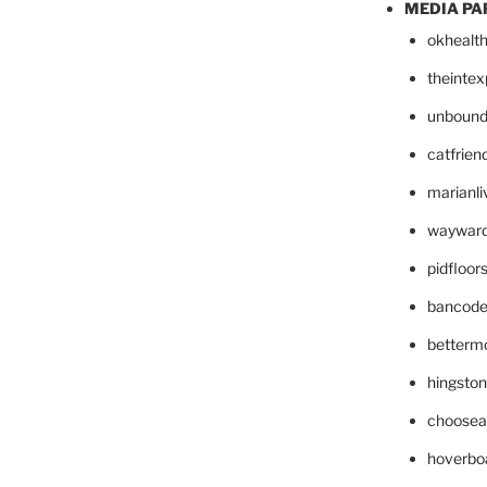
MEDIA PA
okhealt
theinte
unbound
catfrien
marianli
wayward
pidfloo
bancode
betterm
hingsto
choosea
hoverbo