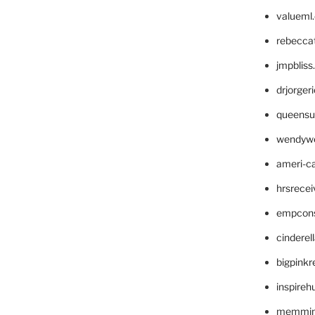
valueml
rebecca
jmpblis
drjorger
queensu
wendyw
ameri-
hrsrece
empcon
cinderel
bigpinkr
inspireh
memming