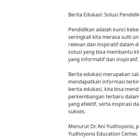
Berita Edukasi: Solusi Pendidi
Pendidikan adalah kunci keb
seringkali kita merasa sulit
relevan dan inspiratif dalam 
solusi yang bisa membantu ki
yang informatif dan inspiratif.
Berita edukasi merupakan sala
mendapatkan informasi terki
berita edukasi, kita bisa men
perkembangan terbaru dalam d
yang efektif, serta inspirasi 
sukses.
Menurut Dr. Ani Yudhoyono, p
Yudhoyono Education Center, 