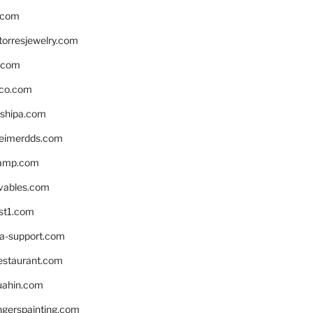
.com
torresjewelry.com
s.com
ico.com
shipa.com
eimerdds.com
camp.com
ivables.com
st1.com
la-support.com
estaurant.com
uahin.com
erspainting.com