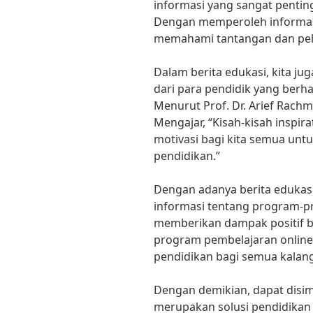
informasi yang sangat penting
Dengan memperoleh informasi 
memahami tantangan dan pelu
Dalam berita edukasi, kita jug
dari para pendidik yang berh
Menurut Prof. Dr. Arief Rachm
Mengajar, “Kisah-kisah inspira
motivasi bagi kita semua unt
pendidikan.”
Dengan adanya berita edukasi
informasi tentang program-p
memberikan dampak positif b
program pembelajaran onlin
pendidikan bagi semua kalan
Dengan demikian, dapat disi
merupakan solusi pendidikan 