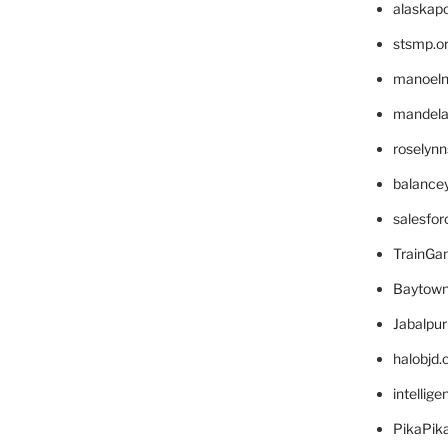
alaskapo
stsmp.o
manoel
mandelae
roselyn
balance
salesfo
TrainG
Baytown
Jabalpu
halobjd
intellig
PikaPik