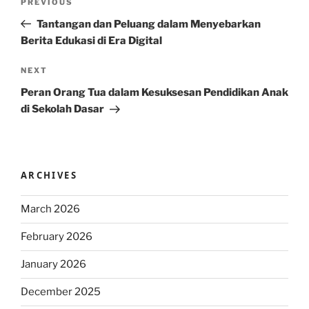
Previous
PREVIOUS
navigation
Post
Tantangan dan Peluang dalam Menyebarkan
Berita Edukasi di Era Digital
Next
NEXT
Post
Peran Orang Tua dalam Kesuksesan Pendidikan Anak
di Sekolah Dasar
ARCHIVES
March 2026
February 2026
January 2026
December 2025