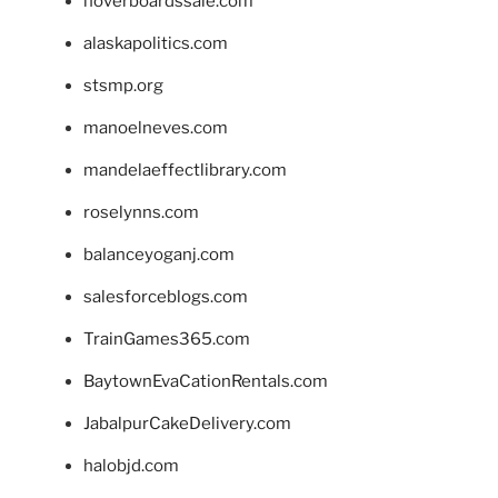
hoverboardssale.com
alaskapolitics.com
stsmp.org
manoelneves.com
mandelaeffectlibrary.com
roselynns.com
balanceyoganj.com
salesforceblogs.com
TrainGames365.com
BaytownEvaCationRentals.com
JabalpurCakeDelivery.com
halobjd.com