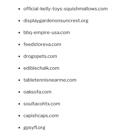
official-kelly-toys-squishmallows.com
displaygardenonsuncrest.org
bbq-empire-usa.com
feedstoreva.com
drogopets.com
ediblechalk.com
tabletennisnearme.com
oaksofa.com
soultacohtx.com
capishcaps.com
gpsyfl.org