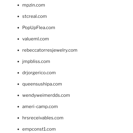
mpzin.com
stcreal.com
PopUpFlea.com
valueml.com
rebeccatorresjewelry.com
jmpbliss.com
drjorgerico.com
queensushipa.com
wendyweimerdds.com
ameri-camp.com
hrsreceivables.com
empconst1.com