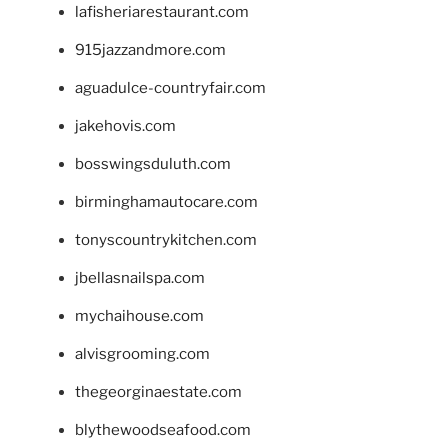
lafisheriarestaurant.com
915jazzandmore.com
aguadulce-countryfair.com
jakehovis.com
bosswingsduluth.com
birminghamautocare.com
tonyscountrykitchen.com
jbellasnailspa.com
mychaihouse.com
alvisgrooming.com
thegeorginaestate.com
blythewoodseafood.com