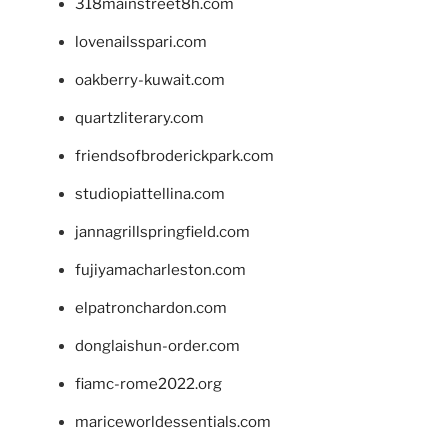
318mainstreet8h.com
lovenailsspari.com
oakberry-kuwait.com
quartzliterary.com
friendsofbroderickpark.com
studiopiattellina.com
jannagrillspringfield.com
fujiyamacharleston.com
elpatronchardon.com
donglaishun-order.com
fiamc-rome2022.org
mariceworldessentials.com