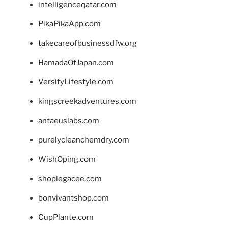
intelligenceqatar.com
PikaPikaApp.com
takecareofbusinessdfw.org
HamadaOfJapan.com
VersifyLifestyle.com
kingscreekadventures.com
antaeuslabs.com
purelycleanchemdry.com
WishOping.com
shoplegacee.com
bonvivantshop.com
CupPlante.com