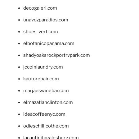
decogaleri.com
unavozparadios.com
shoes-vert.com
elbotanicopanama.com
shadyoaksrockportrvpark.com
jccoinlaundry.com
kautorepair.com
marjaeswinebar.com
elmazatlanclinton.com
ideacoffeenyc.com
odieschillicothe.com
lacantinitagalesburg.com