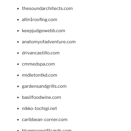
thesoundarchitects.com
allin1roofing.com
keepjudgewebb.com
anatomyofadventure.com
drivancastillo.com
cmmedspa.com
midletontkd.com
gardensandgrills.com
basilfoodwine.com
nikko-tochigi.net
caribbean-corner.com
bluemoongiftcards.com