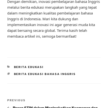
Dengan demikian, inovasi pembelajaran bahasa Inggris
melalui berita edukasi merupakan langkah yang tepat
dalam meningkatkan kualitas pembelajaran bahasa
Inggris di Indonesia. Mari kita dukung dan
implementasikan inovasi ini agar generasi muda kita
dapat bersaing secara global. Terima kasih telah
membaca artikel ini, semoga bermanfaat!
CATEGORIES
BERITA EDUKASI
TAGS
BERITA EDUKASI BAHASA INGGRIS
Post
Previous
PREVIOUS
navigation
Post