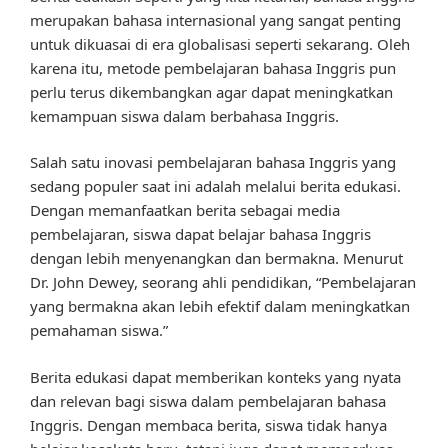
merupakan bahasa internasional yang sangat penting
untuk dikuasai di era globalisasi seperti sekarang. Oleh
karena itu, metode pembelajaran bahasa Inggris pun
perlu terus dikembangkan agar dapat meningkatkan
kemampuan siswa dalam berbahasa Inggris.
Salah satu inovasi pembelajaran bahasa Inggris yang
sedang populer saat ini adalah melalui berita edukasi.
Dengan memanfaatkan berita sebagai media
pembelajaran, siswa dapat belajar bahasa Inggris
dengan lebih menyenangkan dan bermakna. Menurut
Dr. John Dewey, seorang ahli pendidikan, “Pembelajaran
yang bermakna akan lebih efektif dalam meningkatkan
pemahaman siswa.”
Berita edukasi dapat memberikan konteks yang nyata
dan relevan bagi siswa dalam pembelajaran bahasa
Inggris. Dengan membaca berita, siswa tidak hanya