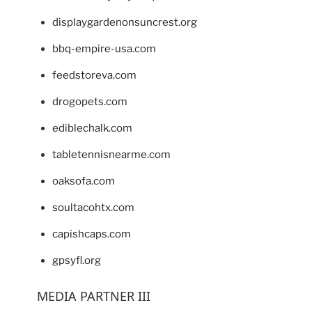
displaygardenonsuncrest.org
bbq-empire-usa.com
feedstoreva.com
drogopets.com
ediblechalk.com
tabletennisnearme.com
oaksofa.com
soultacohtx.com
capishcaps.com
gpsyfl.org
MEDIA PARTNER III