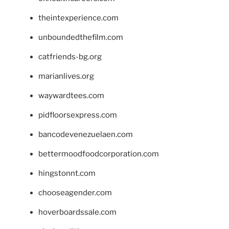
theintexperience.com
unboundedthefilm.com
catfriends-bg.org
marianlives.org
waywardtees.com
pidfloorsexpress.com
bancodevenezuelaen.com
bettermoodfoodcorporation.com
hingstonnt.com
chooseagender.com
hoverboardssale.com