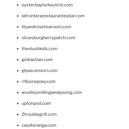
oysterbayturkeytrot.com
lafronterarestauranteybar.com
lilyandrosetearoom.com
olivesburgberrypatch.com
theslushkids.com
giobastian.com
glpascensori.com
rifloorepoxy.com
woolleymillingandpaving.com
uptonpvd.com
2troublegrill.com
casateranga.com