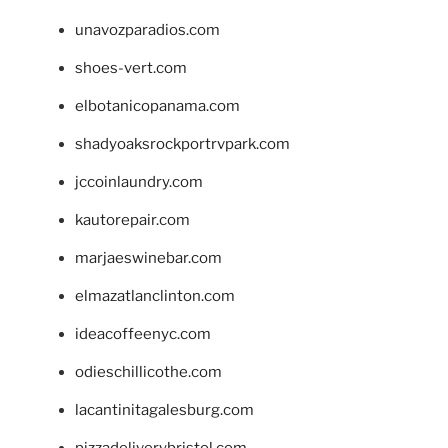
unavozparadios.com
shoes-vert.com
elbotanicopanama.com
shadyoaksrockportrvpark.com
jccoinlaundry.com
kautorepair.com
marjaeswinebar.com
elmazatlanclinton.com
ideacoffeenyc.com
odieschillicothe.com
lacantinitagalesburg.com
pizzadeliverybristol.com