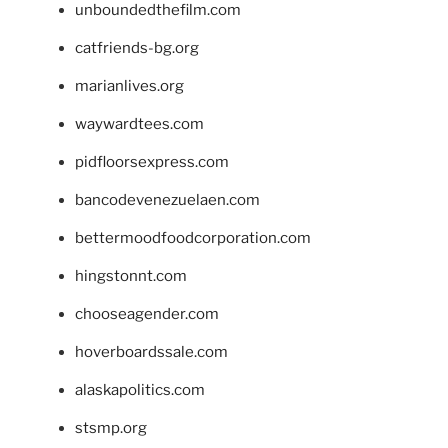
unboundedthefilm.com
catfriends-bg.org
marianlives.org
waywardtees.com
pidfloorsexpress.com
bancodevenezuelaen.com
bettermoodfoodcorporation.com
hingstonnt.com
chooseagender.com
hoverboardssale.com
alaskapolitics.com
stsmp.org