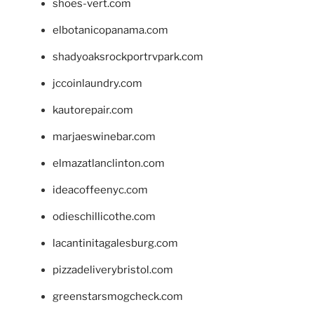
shoes-vert.com
elbotanicopanama.com
shadyoaksrockportrvpark.com
jccoinlaundry.com
kautorepair.com
marjaeswinebar.com
elmazatlanclinton.com
ideacoffeenyc.com
odieschillicothe.com
lacantinitagalesburg.com
pizzadeliverybristol.com
greenstarsmogcheck.com