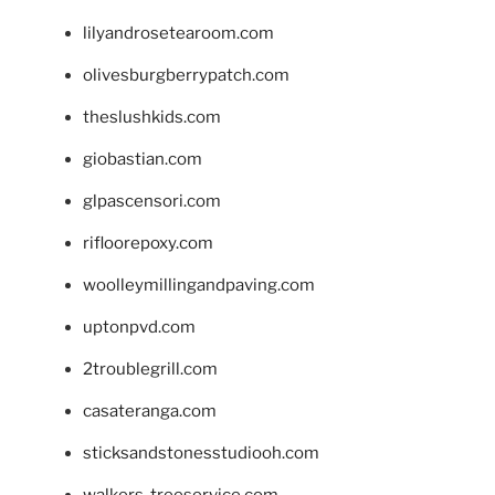
lilyandrosetearoom.com
olivesburgberrypatch.com
theslushkids.com
giobastian.com
glpascensori.com
rifloorepoxy.com
woolleymillingandpaving.com
uptonpvd.com
2troublegrill.com
casateranga.com
sticksandstonesstudiooh.com
walkers-treeservice.com