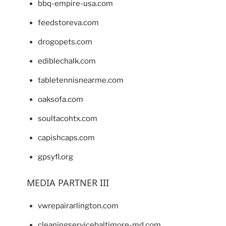
bbq-empire-usa.com
feedstoreva.com
drogopets.com
ediblechalk.com
tabletennisnearme.com
oaksofa.com
soultacohtx.com
capishcaps.com
gpsyfl.org
MEDIA PARTNER III
vwrepairarlington.com
cleaningservicebaltimore-md.com