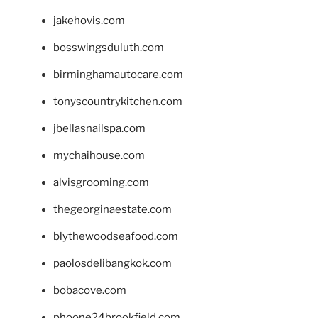
jakehovis.com
bosswingsduluth.com
birminghamautocare.com
tonyscountrykitchen.com
jbellasnailspa.com
mychaihouse.com
alvisgrooming.com
thegeorginaestate.com
blythewoodseafood.com
paolosdelibangkok.com
bobacove.com
phoone24brookfield.com