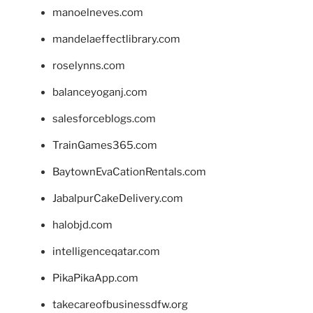
manoelneves.com
mandelaeffectlibrary.com
roselynns.com
balanceyoganj.com
salesforceblogs.com
TrainGames365.com
BaytownEvaCationRentals.com
JabalpurCakeDelivery.com
halobjd.com
intelligenceqatar.com
PikaPikaApp.com
takecareofbusinessdfw.org