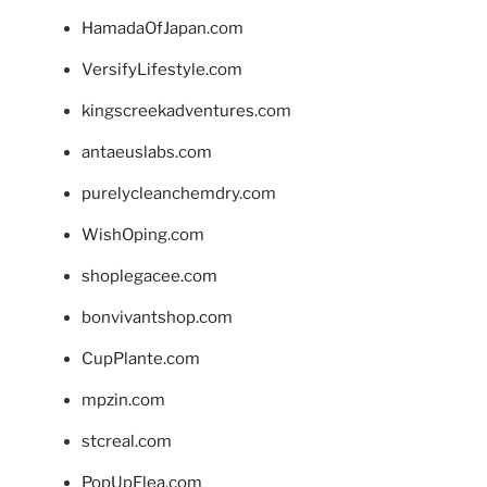
HamadaOfJapan.com
VersifyLifestyle.com
kingscreekadventures.com
antaeuslabs.com
purelycleanchemdry.com
WishOping.com
shoplegacee.com
bonvivantshop.com
CupPlante.com
mpzin.com
stcreal.com
PopUpFlea.com