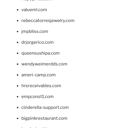
valueml.com
rebeccatorresjewelry.com
jmpbliss.com
drjorgerico.com
queensushipa.com
wendyweimerdds.com
ameri-camp.com
hrsreceivables.com
empconst1.com
cinderella-support.com
bigpinkrestaurant.com