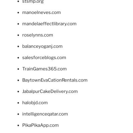
stsmp.org
manoelneves.com
mandelaeffectlibrary.com
roselynns.com
balanceyoganj.com
salesforceblogs.com
TrainGames365.com
BaytownEvaCationRentals.com
JabalpurCakeDelivery.com
halobjd.com
intelligenceqatar.com
PikaPikaApp.com