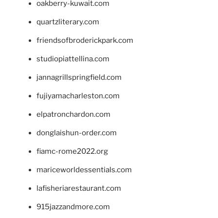
oakberry-kuwait.com
quartzliterary.com
friendsofbroderickpark.com
studiopiattellina.com
jannagrillspringfield.com
fujiyamacharleston.com
elpatronchardon.com
donglaishun-order.com
fiamc-rome2022.org
mariceworldessentials.com
lafisheriarestaurant.com
915jazzandmore.com