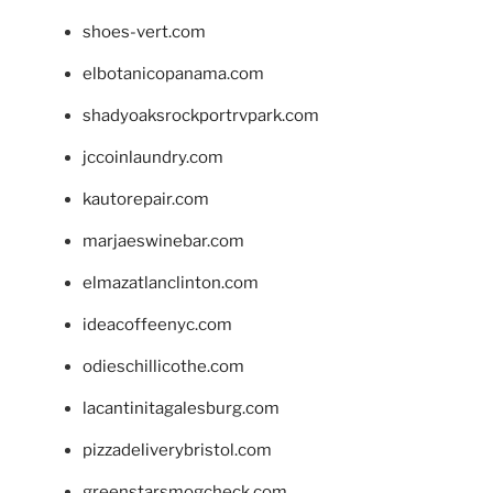
shoes-vert.com
elbotanicopanama.com
shadyoaksrockportrvpark.com
jccoinlaundry.com
kautorepair.com
marjaeswinebar.com
elmazatlanclinton.com
ideacoffeenyc.com
odieschillicothe.com
lacantinitagalesburg.com
pizzadeliverybristol.com
greenstarsmogcheck.com