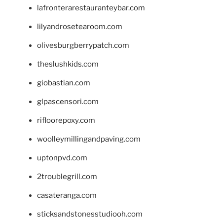
lafronterarestauranteybar.com
lilyandrosetearoom.com
olivesburgberrypatch.com
theslushkids.com
giobastian.com
glpascensori.com
rifloorepoxy.com
woolleymillingandpaving.com
uptonpvd.com
2troublegrill.com
casateranga.com
sticksandstonesstudiooh.com