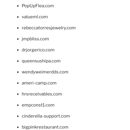
PopUpFlea.com
valueml.com
rebeccatorresjewelry.com
jmpbliss.com
drjorgerico.com
queensushipa.com
wendyweimerdds.com
ameri-camp.com
hrsreceivables.com
empconst1.com
cinderella-support.com
bigpinkrestaurant.com