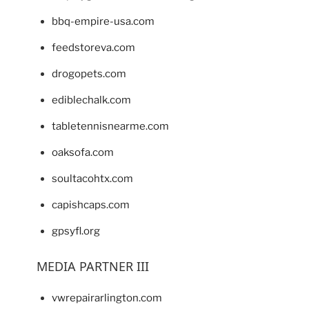
bbq-empire-usa.com
feedstoreva.com
drogopets.com
ediblechalk.com
tabletennisnearme.com
oaksofa.com
soultacohtx.com
capishcaps.com
gpsyfl.org
MEDIA PARTNER III
vwrepairarlington.com