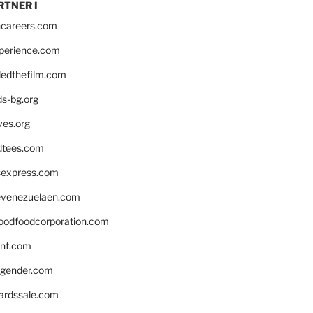
RTNER I
hcareers.com
xperience.com
edthefilm.com
ds-bg.org
ves.org
tees.com
rsexpress.com
venezuelaen.com
oodfoodcorporation.com
nnt.com
gender.com
ardssale.com