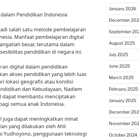
January 2026
 dalam Pendidikan Indonesia
December 20
njadi salah satu metode pembelajaran
September 20
nesia. Manfaat pembelajaran digital
August 2025
angatlah besar, terutama dalam
sibilitas pendidikan di negara ini.
July 2025
June 2025
ran digital dalam pendidikan
an akses pendidikan yang lebih luas
March 2025
ri lokasi geografis atau kondisi
endidikan dan Kebudayaan, Nadiem
February 2025
al dapat membantu menciptakan
January 2025
bagi semua anak Indonesia.
December 20
tal juga dapat meningkatkan minat
November 20
ian yang dilakukan oleh Ahli
Ani Yudhoyono, penggunaan teknologi
October 2024