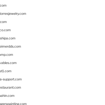
.com
torresjewelry.com
s.com
ico.com
shipa.com
eimerdds.com
camp.com
ivables.com
st1.com
la-support.com
estaurant.com
uahin.com
erspainting.com