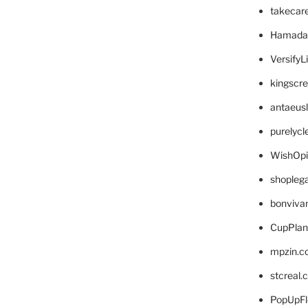
takecar
Hamada
VersifyL
kingscr
antaeus
purelyc
WishOp
shopleg
bonviva
CupPlan
mpzin.c
stcreal.
PopUpFl