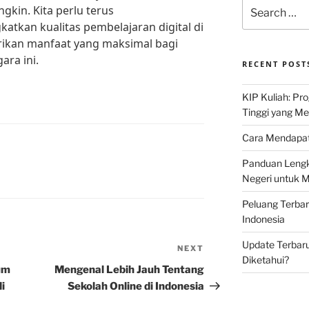
Search
kin. Kita perlu terus
for:
kan kualitas pembelajaran digital di
ikan manfaat yang maksimal bagi
ara ini.
RECENT POST
KIP Kuliah: Pr
Tinggi yang M
Cara Mendapat
Panduan Lengk
Negeri untuk 
Peluang Terba
Indonesia
Update Terbaru
NEXT
Next
Diketahui?
Post
um
Mengenal Lebih Jauh Tentang
i
Sekolah Online di Indonesia