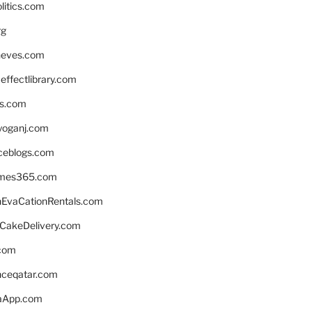
litics.com
rg
neves.com
ffectlibrary.com
ns.com
yoganj.com
rceblogs.com
ames365.com
EvaCationRentals.com
rCakeDelivery.com
.com
enceqatar.com
aApp.com