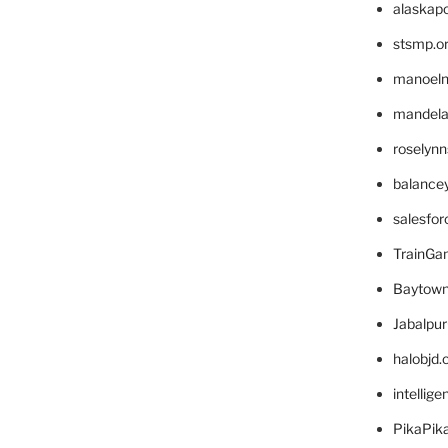
alaskapo
stsmp.o
manoel
mandelae
roselyn
balance
salesfo
TrainG
Baytown
Jabalpu
halobjd
intellig
PikaPik