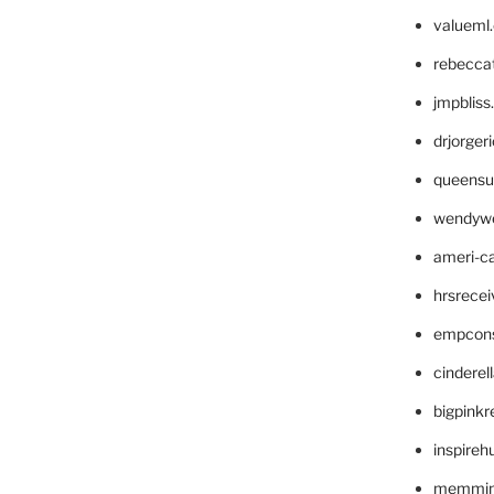
valueml
rebecca
jmpblis
drjorger
queensu
wendyw
ameri-
hrsrece
empcon
cinderel
bigpinkr
inspireh
memming