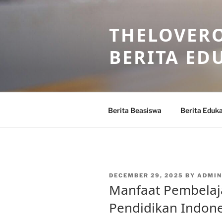
Skip
to
THELOVERO
content
BERITA ED
Berita Beasiswa
Berita Eduka
POSTED
DECEMBER 29, 2025
BY
ADMIN
ON
Manfaat Pembelaja
Pendidikan Indone