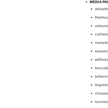
MEDIA PA
okhealt
theinte
unbound
catfrien
marianli
wayward
pidfloo
bancode
betterm
hingsto
choosea
hoverbo