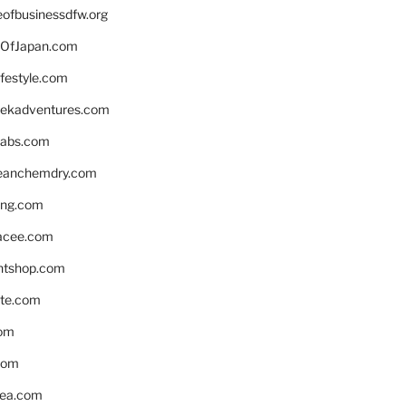
eofbusinessdfw.org
OfJapan.com
ifestyle.com
eekadventures.com
labs.com
leanchemdry.com
ing.com
acee.com
ntshop.com
te.com
om
com
ea.com