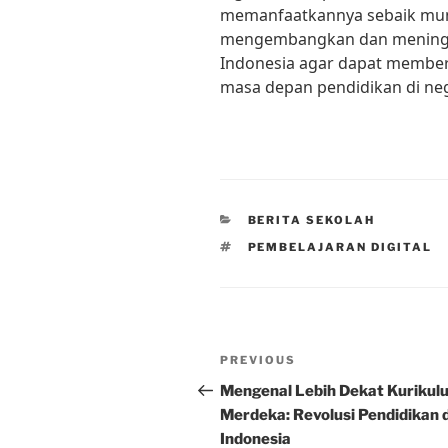
memanfaatkannya sebaik mung
mengembangkan dan meningkat
Indonesia agar dapat member
masa depan pendidikan di neg
CATEGORIES
BERITA SEKOLAH
TAGS
PEMBELAJARAN DIGITAL
Post
Previous
PREVIOUS
navigation
Post
Mengenal Lebih Dekat Kurikul
Merdeka: Revolusi Pendidikan d
Indonesia