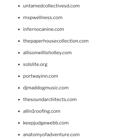
untamedcollectivesd.com
mxpwellness.com
infernocanine.com
thepaperhousecollection.com
allisonwillisholley.com
solslite.org
portwayinn.com
djmaddogmusic.com
thesoundarchitects.com
allin1roofing.com
keepjudgewebb.com
anatomyofadventure.com