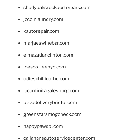
shadyoaksrockportrvpark.com
jccoinlaundry.com
kautorepair.com
marjaeswinebar.com
elmazatlanclinton.com
ideacoffeenyc.com
odieschillicothe.com
lacantinitagalesburg.com
pizzadeliverybristol.com
greenstarsmogcheck.com
happypawspl.com
callahansautoservicecenter.com