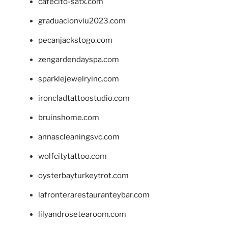
cafecito-satx.com
graduacionviu2023.com
pecanjackstogo.com
zengardendayspa.com
sparklejewelryinc.com
ironcladtattoostudio.com
bruinshome.com
annascleaningsvc.com
wolfcitytattoo.com
oysterbayturkeytrot.com
lafronterarestauranteybar.com
lilyandrosetearoom.com