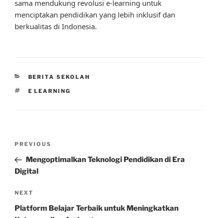
sama mendukung revolusi e-learning untuk
menciptakan pendidikan yang lebih inklusif dan
berkualitas di Indonesia.
CATEGORIES
BERITA SEKOLAH
TAGS
E LEARNING
Post
Previous
PREVIOUS
navigation
Post
Mengoptimalkan Teknologi Pendidikan di Era
Digital
Next
NEXT
Post
Platform Belajar Terbaik untuk Meningkatkan