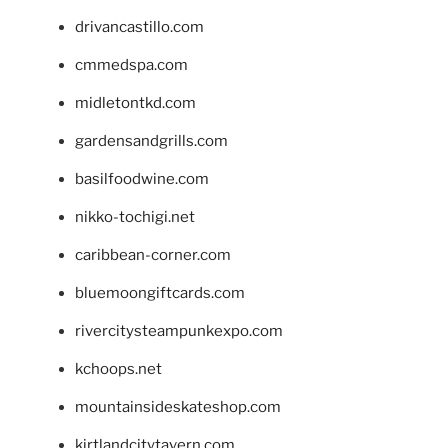
drivancastillo.com
cmmedspa.com
midletontkd.com
gardensandgrills.com
basilfoodwine.com
nikko-tochigi.net
caribbean-corner.com
bluemoongiftcards.com
rivercitysteampunkexpo.com
kchoops.net
mountainsideskateshop.com
kirtlandcitytavern.com