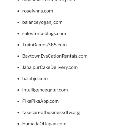
roselynns.com
balanceyoganj.com
salesforceblogs.com
TrainGames365.com
BaytownEvaCationRentals.com
JabalpurCakeDelivery.com
halobjd.com
intelligenceqatar.com
PikaPikaApp.com
takecareofbusinessdfw.org
HamadaOfJapan.com