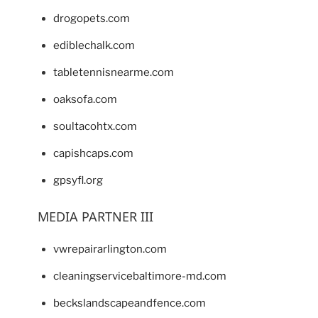
drogopets.com
ediblechalk.com
tabletennisnearme.com
oaksofa.com
soultacohtx.com
capishcaps.com
gpsyfl.org
MEDIA PARTNER III
vwrepairarlington.com
cleaningservicebaltimore-md.com
beckslandscapeandfence.com