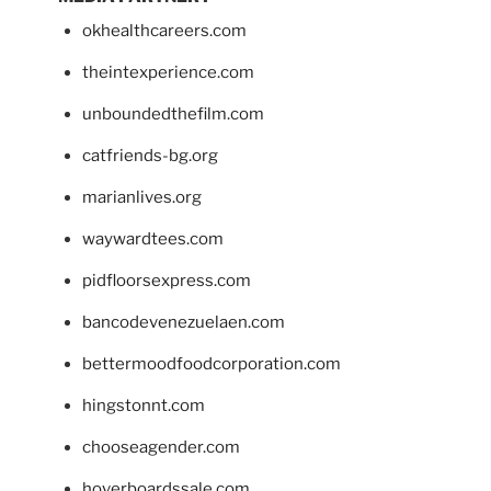
okhealthcareers.com
theintexperience.com
unboundedthefilm.com
catfriends-bg.org
marianlives.org
waywardtees.com
pidfloorsexpress.com
bancodevenezuelaen.com
bettermoodfoodcorporation.com
hingstonnt.com
chooseagender.com
hoverboardssale.com