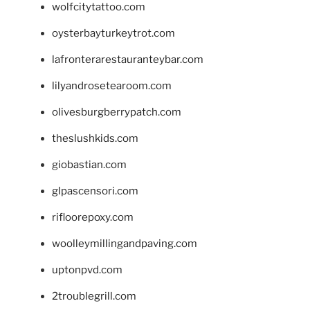
wolfcitytattoo.com
oysterbayturkeytrot.com
lafronterarestauranteybar.com
lilyandrosetearoom.com
olivesburgberrypatch.com
theslushkids.com
giobastian.com
glpascensori.com
rifloorepoxy.com
woolleymillingandpaving.com
uptonpvd.com
2troublegrill.com