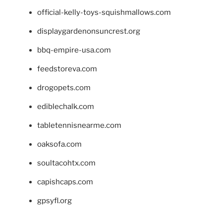
official-kelly-toys-squishmallows.com
displaygardenonsuncrest.org
bbq-empire-usa.com
feedstoreva.com
drogopets.com
ediblechalk.com
tabletennisnearme.com
oaksofa.com
soultacohtx.com
capishcaps.com
gpsyfl.org