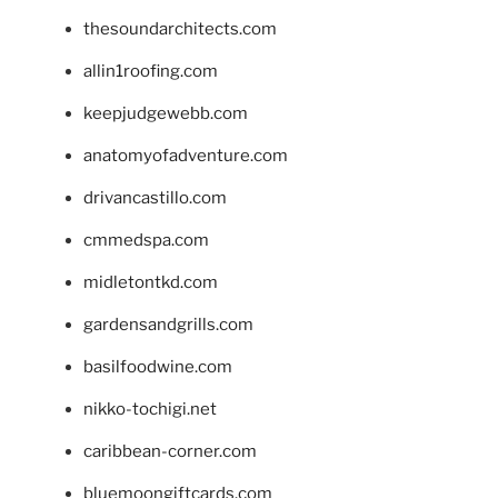
thesoundarchitects.com
allin1roofing.com
keepjudgewebb.com
anatomyofadventure.com
drivancastillo.com
cmmedspa.com
midletontkd.com
gardensandgrills.com
basilfoodwine.com
nikko-tochigi.net
caribbean-corner.com
bluemoongiftcards.com