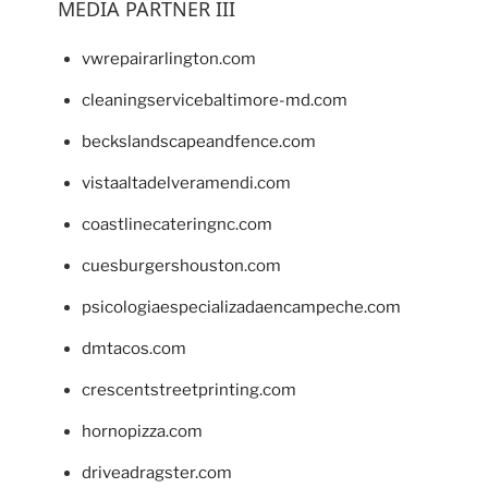
MEDIA PARTNER III
vwrepairarlington.com
cleaningservicebaltimore-md.com
beckslandscapeandfence.com
vistaaltadelveramendi.com
coastlinecateringnc.com
cuesburgershouston.com
psicologiaespecializadaencampeche.com
dmtacos.com
crescentstreetprinting.com
hornopizza.com
driveadragster.com