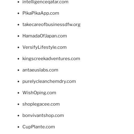
intelligenceqatar.com
PikaPikaApp.com
takecareofbusinessdfw.org
HamadaOfJapan.com
VersifyLifestyle.com
kingscreekadventures.com
antaeuslabs.com
purelycleanchemdry.com
WishOping.com
shoplegacee.com
bonvivantshop.com
CupPlante.com