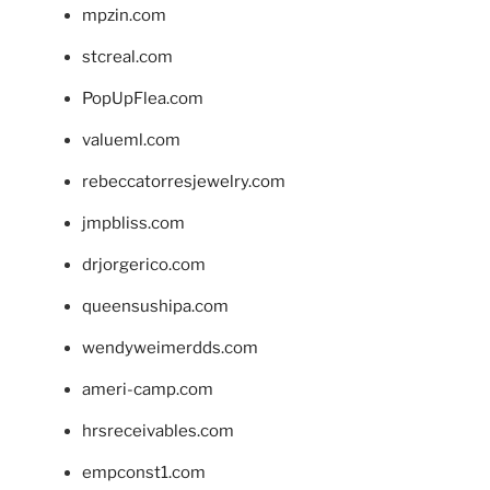
mpzin.com
stcreal.com
PopUpFlea.com
valueml.com
rebeccatorresjewelry.com
jmpbliss.com
drjorgerico.com
queensushipa.com
wendyweimerdds.com
ameri-camp.com
hrsreceivables.com
empconst1.com