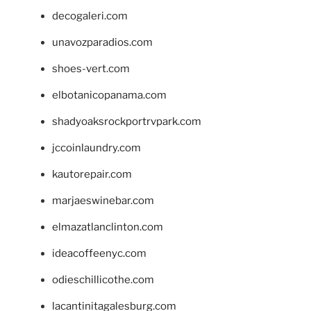
decogaleri.com
unavozparadios.com
shoes-vert.com
elbotanicopanama.com
shadyoaksrockportrvpark.com
jccoinlaundry.com
kautorepair.com
marjaeswinebar.com
elmazatlanclinton.com
ideacoffeenyc.com
odieschillicothe.com
lacantinitagalesburg.com