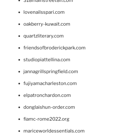
318mainstreet8h.com
lovenailsspari.com
oakberry-kuwait.com
quartzliterary.com
friendsofbroderickpark.com
studiopiattellina.com
jannagrillspringfield.com
fujiyamacharleston.com
elpatronchardon.com
donglaishun-order.com
fiamc-rome2022.org
mariceworldessentials.com