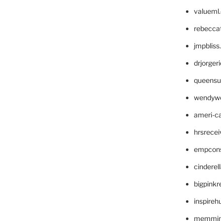
valueml
rebecca
jmpblis
drjorger
queensu
wendyw
ameri-
hrsrece
empcon
cinderel
bigpinkr
inspireh
memming