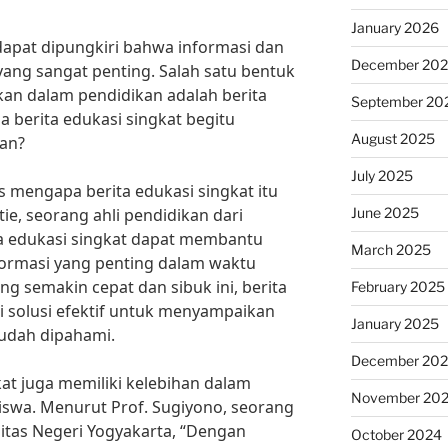
January 2026
dapat dipungkiri bahwa informasi dan
December 20
ang sangat penting. Salah satu bentuk
kan dalam pendidikan adalah berita
September 20
a berita edukasi singkat begitu
August 2025
kan?
July 2025
s mengapa berita edukasi singkat itu
June 2025
ie, seorang ahli pendidikan dari
ta edukasi singkat dapat membantu
March 2025
ormasi yang penting dalam waktu
ng semakin cepat dan sibuk ini, berita
February 2025
i solusi efektif untuk menyampaikan
January 2025
mudah dipahami.
December 20
gkat juga memiliki kelebihan dalam
November 20
iswa. Menurut Prof. Sugiyono, seorang
sitas Negeri Yogyakarta, “Dengan
October 2024