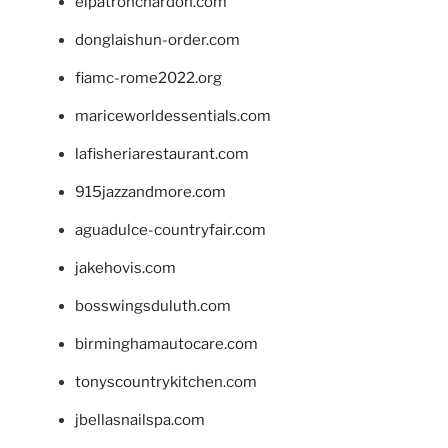
elpatronchardon.com
donglaishun-order.com
fiamc-rome2022.org
mariceworldessentials.com
lafisheriarestaurant.com
915jazzandmore.com
aguadulce-countryfair.com
jakehovis.com
bosswingsduluth.com
birminghamautocare.com
tonyscountrykitchen.com
jbellasnailspa.com