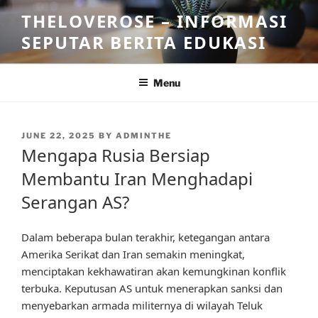
Skip
THELOVEROSE – INFORMASI
to
SEPUTAR BERITA EDUKASI
content
Menu
POSTED
JUNE 22, 2025
BY
ADMINTHE
ON
Mengapa Rusia Bersiap
Membantu Iran Menghadapi
Serangan AS?
Dalam beberapa bulan terakhir, ketegangan antara
Amerika Serikat dan Iran semakin meningkat,
menciptakan kekhawatiran akan kemungkinan konflik
terbuka. Keputusan AS untuk menerapkan sanksi dan
menyebarkan armada militernya di wilayah Teluk