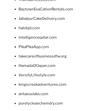
BaytownEvaCationRentals.com
JabalpurCakeDelivery.com
halobjd.com
intelligenceqatar.com
PikaPikaApp.com
takecareofbusinessdfw.org
HamadaOfJapan.com
VersifyLifestyle.com
kingscreekadventures.com
antaeuslabs.com
purelycleanchemdry.com