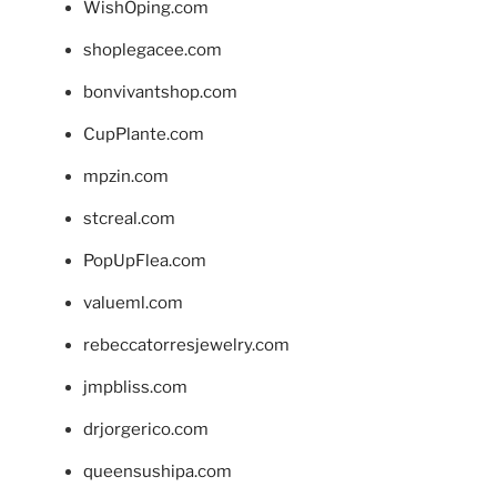
WishOping.com
shoplegacee.com
bonvivantshop.com
CupPlante.com
mpzin.com
stcreal.com
PopUpFlea.com
valueml.com
rebeccatorresjewelry.com
jmpbliss.com
drjorgerico.com
queensushipa.com