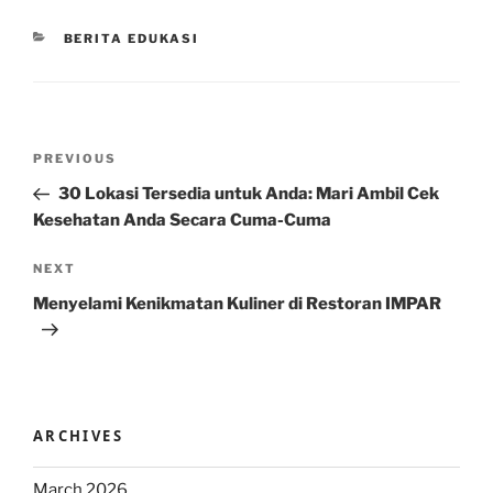
CATEGORIES
BERITA EDUKASI
Post
Previous
PREVIOUS
navigation
Post
30 Lokasi Tersedia untuk Anda: Mari Ambil Cek
Kesehatan Anda Secara Cuma-Cuma
Next
NEXT
Post
Menyelami Kenikmatan Kuliner di Restoran IMPAR
ARCHIVES
March 2026