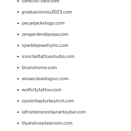
cafecito-satx.com
graduacionviu2023.com
pecanjackstogo.com
zengardendayspa.com
sparklejewelryinc.com
ironcladtattoostudio.com
bruinshome.com
annascleaningsvc.com
wolfcitytattoo.com
oysterbayturkeytrot.com
lafronterarestauranteybar.com
lilyandrosetearoom.com