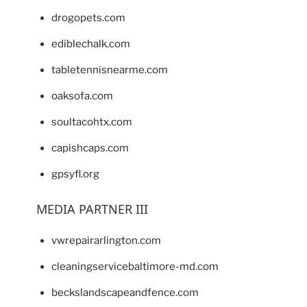
drogopets.com
ediblechalk.com
tabletennisnearme.com
oaksofa.com
soultacohtx.com
capishcaps.com
gpsyfl.org
MEDIA PARTNER III
vwrepairarlington.com
cleaningservicebaltimore-md.com
beckslandscapeandfence.com