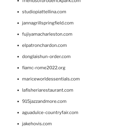
friendsofbroderickpark.com
studiopiattellina.com
jannagrillspringfield.com
fujiyamacharleston.com
elpatronchardon.com
donglaishun-order.com
fiamc-rome2022.org
mariceworldessentials.com
lafisheriarestaurant.com
915jazzandmore.com
aguadulce-countryfair.com
jakehovis.com