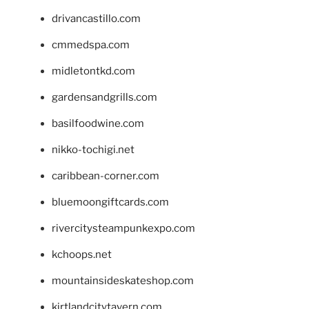
drivancastillo.com
cmmedspa.com
midletontkd.com
gardensandgrills.com
basilfoodwine.com
nikko-tochigi.net
caribbean-corner.com
bluemoongiftcards.com
rivercitysteampunkexpo.com
kchoops.net
mountainsideskateshop.com
kirtlandcitytavern.com