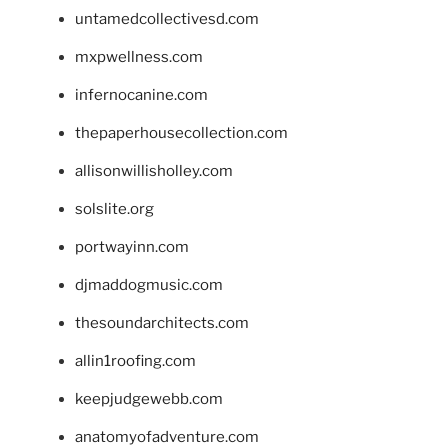
untamedcollectivesd.com
mxpwellness.com
infernocanine.com
thepaperhousecollection.com
allisonwillisholley.com
solslite.org
portwayinn.com
djmaddogmusic.com
thesoundarchitects.com
allin1roofing.com
keepjudgewebb.com
anatomyofadventure.com