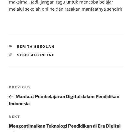
maksimal. Jadi, jangan ragu untuk mencoba belajar
melalui sekolah online dan rasakan manfaatnya sendiri!
CATEGORIES
BERITA SEKOLAH
TAGS
SEKOLAH ONLINE
Post
Previous
PREVIOUS
navigation
Post
Manfaat Pembelajaran Digital dalam Pendidikan
Indonesia
Next
NEXT
Post
Mengoptimalkan Teknologi Pendidikan di Era Digital