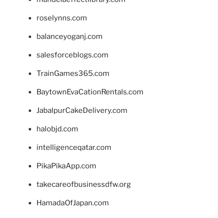
roselynns.com
balanceyoganj.com
salesforceblogs.com
TrainGames365.com
BaytownEvaCationRentals.com
JabalpurCakeDelivery.com
halobjd.com
intelligenceqatar.com
PikaPikaApp.com
takecareofbusinessdfw.org
HamadaOfJapan.com