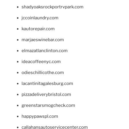
shadyoaksrockportrvpark.com
jccoinlaundry.com
kautorepair.com
marjaeswinebar.com
elmazatlanclinton.com
ideacoffeenyc.com
odieschillicothe.com
lacantinitagalesburg.com
pizzadeliverybristol.com
greenstarsmogcheck.com
happypawspl.com
callahansautoservicecenter.com