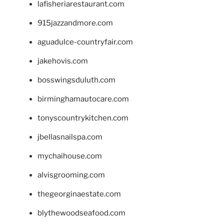
lafisheriarestaurant.com
915jazzandmore.com
aguadulce-countryfair.com
jakehovis.com
bosswingsduluth.com
birminghamautocare.com
tonyscountrykitchen.com
jbellasnailspa.com
mychaihouse.com
alvisgrooming.com
thegeorginaestate.com
blythewoodseafood.com