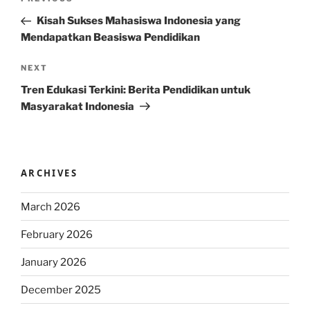
Previous
navigation
Post
Kisah Sukses Mahasiswa Indonesia yang
Mendapatkan Beasiswa Pendidikan
Next
NEXT
Post
Tren Edukasi Terkini: Berita Pendidikan untuk
Masyarakat Indonesia
ARCHIVES
March 2026
February 2026
January 2026
December 2025