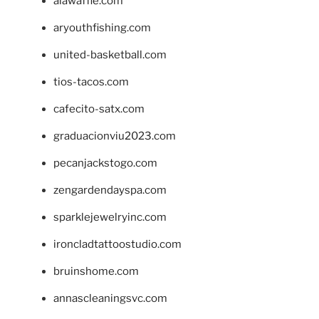
alawaffle.com
aryouthfishing.com
united-basketball.com
tios-tacos.com
cafecito-satx.com
graduacionviu2023.com
pecanjackstogo.com
zengardendayspa.com
sparklejewelryinc.com
ironcladtattoostudio.com
bruinshome.com
annascleaningsvc.com