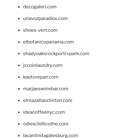
decogaleri.com
unavozparadios.com
shoes-vert.com
elbotanicopanama.com
shadyoaksrockportrvpark.com
jccoinlaundry.com
kautorepair.com
marjaeswinebar.com
elmazatlanclinton.com
ideacoffeenyc.com
odieschillicothe.com
lacantinitagalesburg.com