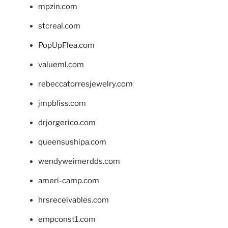
mpzin.com
stcreal.com
PopUpFlea.com
valueml.com
rebeccatorresjewelry.com
jmpbliss.com
drjorgerico.com
queensushipa.com
wendyweimerdds.com
ameri-camp.com
hrsreceivables.com
empconst1.com