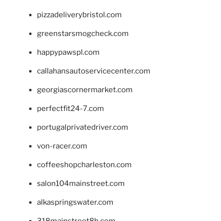
pizzadeliverybristol.com
greenstarsmogcheck.com
happypawspl.com
callahansautoservicecenter.com
georgiascornermarket.com
perfectfit24-7.com
portugalprivatedriver.com
von-racer.com
coffeeshopcharleston.com
salon104mainstreet.com
alkaspringswater.com
318mainstreet8h.com