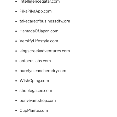
intelligenceqatar.com
PikaPikaApp.com
takecareofbusinessdfw.org
HamadaOfJapan.com
VersifyLifestyle.com
kingscreekadventures.com
antaeuslabs.com
purelycleanchemdry.com
WishOping.com
shoplegacee.com
bonvivantshop.com
CupPlante.com