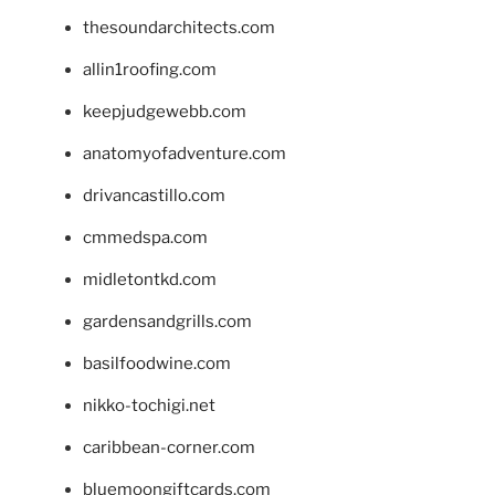
thesoundarchitects.com
allin1roofing.com
keepjudgewebb.com
anatomyofadventure.com
drivancastillo.com
cmmedspa.com
midletontkd.com
gardensandgrills.com
basilfoodwine.com
nikko-tochigi.net
caribbean-corner.com
bluemoongiftcards.com