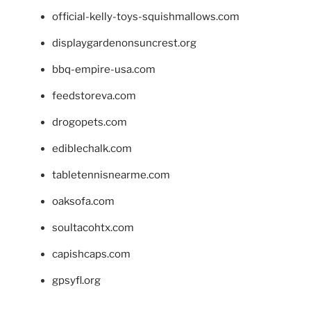
official-kelly-toys-squishmallows.com
displaygardenonsuncrest.org
bbq-empire-usa.com
feedstoreva.com
drogopets.com
ediblechalk.com
tabletennisnearme.com
oaksofa.com
soultacohtx.com
capishcaps.com
gpsyfl.org