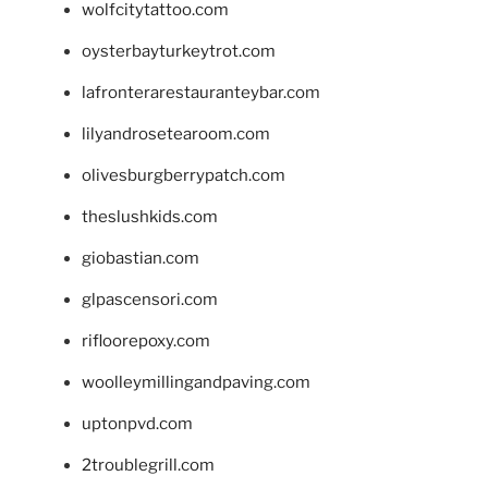
wolfcitytattoo.com
oysterbayturkeytrot.com
lafronterarestauranteybar.com
lilyandrosetearoom.com
olivesburgberrypatch.com
theslushkids.com
giobastian.com
glpascensori.com
rifloorepoxy.com
woolleymillingandpaving.com
uptonpvd.com
2troublegrill.com