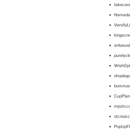
takecar
Hamada
VersifyL
kingscr
antaeus
purelyc
WishOp
shopleg
bonviva
CupPlan
mpzin.c
stcreal.
PopUpFl