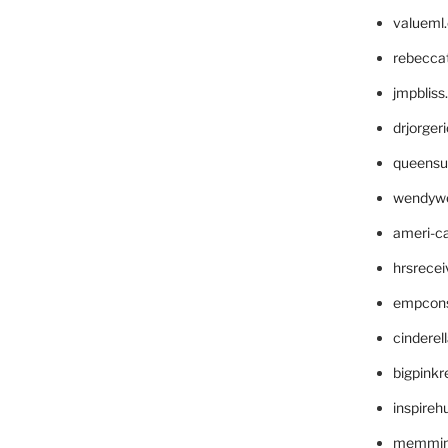
valueml
rebecca
jmpblis
drjorger
queensu
wendyw
ameri-
hrsrece
empcon
cinderel
bigpinkr
inspireh
memming