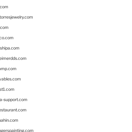
.com
torresjewelry.com
s.com
ico.com
shipa.com
eimerdds.com
camp.com
ivables.com
st1.com
la-support.com
estaurant.com
uahin.com
erspainting.com