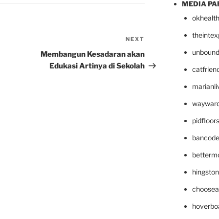
MEDIA PA
okhealt
theinte
NEXT
Next
Post
unbound
Membangun Kesadaran akan
Edukasi Artinya di Sekolah
catfrien
marianli
wayward
pidfloo
bancode
betterm
hingsto
choosea
hoverbo