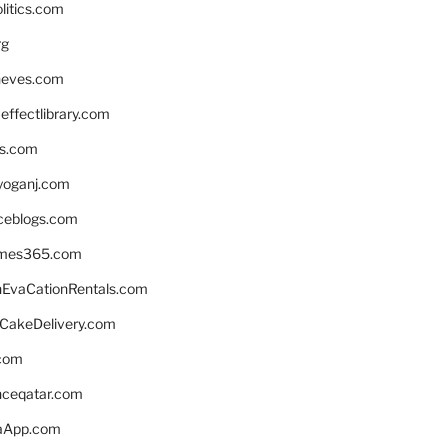
litics.com
rg
neves.com
ffectlibrary.com
ns.com
yoganj.com
rceblogs.com
ames365.com
EvaCationRentals.com
rCakeDelivery.com
.com
enceqatar.com
aApp.com