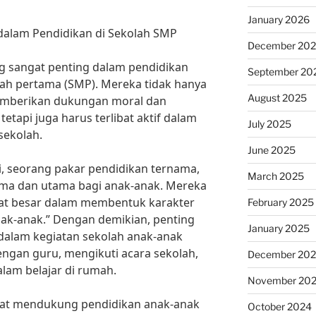
January 2026
dalam Pendidikan di Sekolah SMP
December 20
g sangat penting dalam pendidikan
September 20
ah pertama (SMP). Mereka tidak hanya
August 2025
mberikan dukungan moral dan
etapi juga harus terlibat aktif dalam
July 2025
sekolah.
June 2025
, seorang pakar pendidikan ternama,
March 2025
ama dan utama bagi anak-anak. Mereka
at besar dalam membentuk karakter
February 2025
k-anak.” Dengan demikian, penting
January 2025
 dalam kegiatan sekolah anak-anak
ngan guru, mengikuti acara sekolah,
December 20
am belajar di rumah.
November 20
apat mendukung pendidikan anak-anak
October 2024