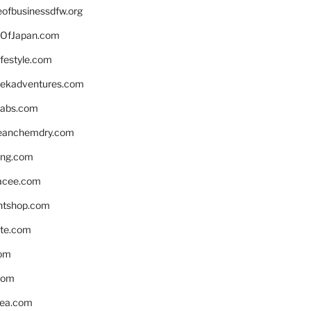
eofbusinessdfw.org
OfJapan.com
ifestyle.com
eekadventures.com
labs.com
leanchemdry.com
ing.com
acee.com
ntshop.com
te.com
om
com
ea.com