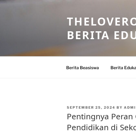
Skip
to
THELOVERO
content
BERITA ED
Berita Beasiswa
Berita Eduka
POSTED
SEPTEMBER 25, 2024
BY
ADMI
ON
Pentingnya Peran
Pendidikan di Sek