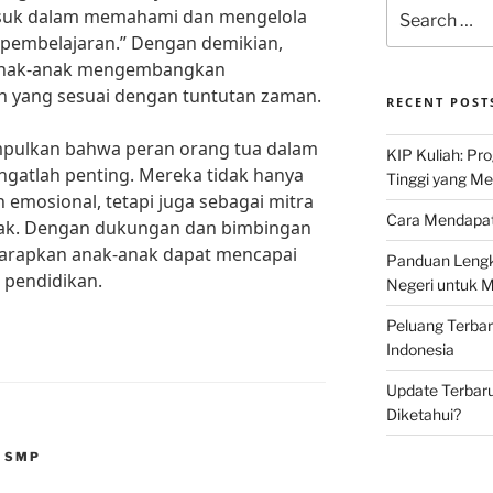
Search
asuk dalam memahami dan mengelola
for:
pembelajaran.” Dengan demikian,
anak-anak mengembangkan
yang sesuai dengan tuntutan zaman.
RECENT POST
mpulkan bahwa peran orang tua dalam
KIP Kuliah: Pr
ngatlah penting. Mereka tidak hanya
Tinggi yang M
emosional, tetapi juga sebagai mitra
Cara Mendapat
nak. Dengan dukungan dan bimbingan
iharapkan anak-anak dapat mencapai
Panduan Lengk
 pendidikan.
Negeri untuk 
Peluang Terba
Indonesia
Update Terbaru
Diketahui?
H SMP