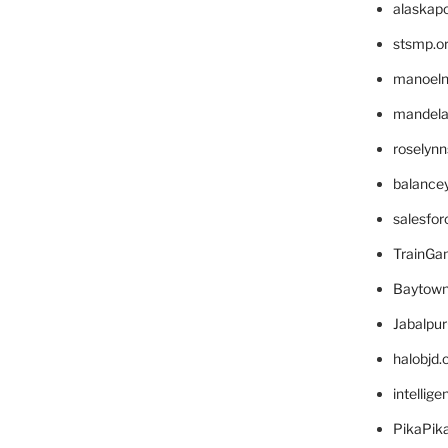
alaskapo
stsmp.o
manoel
mandelae
roselyn
balance
salesfo
TrainG
Baytown
Jabalpu
halobjd
intellig
PikaPik