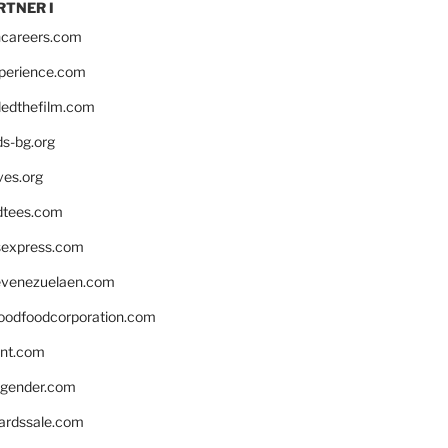
RTNER I
hcareers.com
xperience.com
edthefilm.com
ds-bg.org
ves.org
tees.com
rsexpress.com
venezuelaen.com
oodfoodcorporation.com
nnt.com
gender.com
ardssale.com