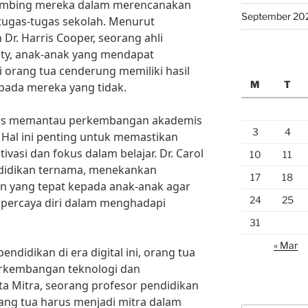
imbing mereka dalam merencanakan
September 20
tugas-tugas sekolah. Menurut
 Dr. Harris Cooper, seorang ahli
ity, anak-anak yang mendapat
orang tua cenderung memiliki hasil
M
T
ipada mereka yang tidak.
harus memantau perkembangan akademis
3
4
 Hal ini penting untuk memastikan
vasi dan fokus dalam belajar. Dr. Carol
10
11
didikan ternama, menekankan
17
18
n yang tepat kepada anak-anak agar
24
25
 percaya diri dalam menghadapi
31
« Mar
didikan di era digital ini, orang tua
perkembangan teknologi dan
ta Mitra, seorang profesor pendidikan
rang tua harus menjadi mitra dalam