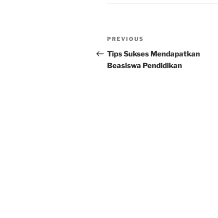
Post
Previous
PREVIOUS
navigation
Post
Tips Sukses Mendapatkan
Beasiswa Pendidikan