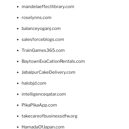
mandelaeffectlibrary.com
roselynns.com
balanceyoganj.com
salesforceblogs.com
TrainGames365.com
BaytownEvaCationRentals.com
JabalpurCakeDelivery.com
halobjd.com
intelligenceqatar.com
PikaPikaApp.com
takecareofbusinessdfw.org
HamadaOfJapan.com