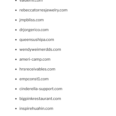
valueml.com
rebeccatorresjewelry.com
jmpbliss.com
drjorgerico.com
queensushipa.com
wendyweimerdds.com
ameri-camp.com
hrsreceivables.com
empconst1.com
cinderella-support.com
bigpinkrestaurant.com
inspirehuahin.com