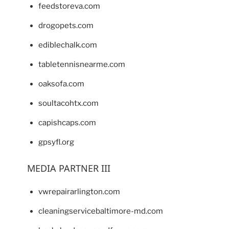
feedstoreva.com
drogopets.com
ediblechalk.com
tabletennisnearme.com
oaksofa.com
soultacohtx.com
capishcaps.com
gpsyfl.org
MEDIA PARTNER III
vwrepairarlington.com
cleaningservicebaltimore-md.com