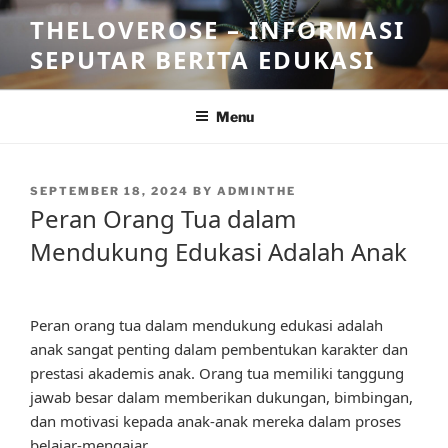
Skip
THELOVEROSE – INFORMASI
to
SEPUTAR BERITA EDUKASI
content
Menu
POSTED
SEPTEMBER 18, 2024
BY
ADMINTHE
ON
Peran Orang Tua dalam
Mendukung Edukasi Adalah Anak
Peran orang tua dalam mendukung edukasi adalah
anak sangat penting dalam pembentukan karakter dan
prestasi akademis anak. Orang tua memiliki tanggung
jawab besar dalam memberikan dukungan, bimbingan,
dan motivasi kepada anak-anak mereka dalam proses
belajar-mengajar.