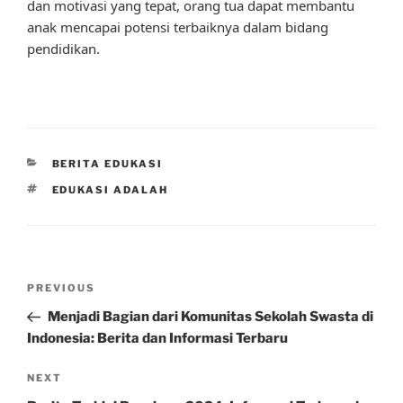
dan motivasi yang tepat, orang tua dapat membantu
anak mencapai potensi terbaiknya dalam bidang
pendidikan.
CATEGORIES
BERITA EDUKASI
TAGS
EDUKASI ADALAH
Post
Previous
PREVIOUS
navigation
Post
Menjadi Bagian dari Komunitas Sekolah Swasta di
Indonesia: Berita dan Informasi Terbaru
Next
NEXT
Post