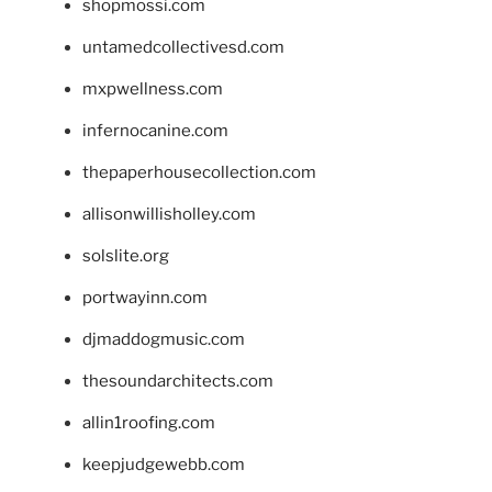
shopmossi.com
untamedcollectivesd.com
mxpwellness.com
infernocanine.com
thepaperhousecollection.com
allisonwillisholley.com
solslite.org
portwayinn.com
djmaddogmusic.com
thesoundarchitects.com
allin1roofing.com
keepjudgewebb.com