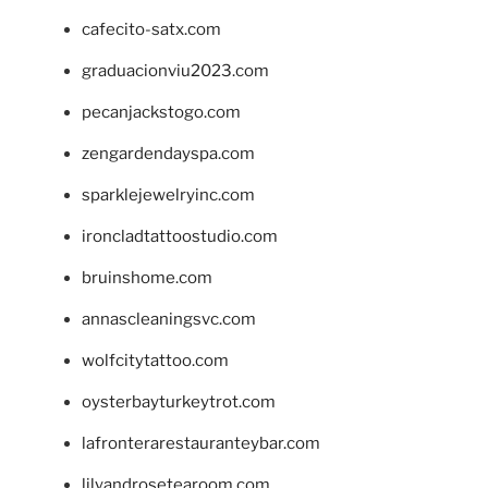
cafecito-satx.com
graduacionviu2023.com
pecanjackstogo.com
zengardendayspa.com
sparklejewelryinc.com
ironcladtattoostudio.com
bruinshome.com
annascleaningsvc.com
wolfcitytattoo.com
oysterbayturkeytrot.com
lafronterarestauranteybar.com
lilyandrosetearoom.com