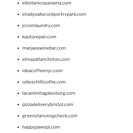
elbotanicopanama.com
shadyoaksrockportrvpark.com
jccoinlaundry.com
kautorepair.com
marjaeswinebar.com
elmazatlanclinton.com
ideacoffeenyc.com
odieschillicothe.com
lacantinitagalesburg.com
pizzadeliverybristol.com
greenstarsmogcheck.com
happypawspl.com