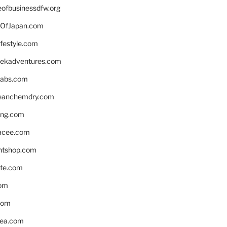
eofbusinessdfw.org
OfJapan.com
ifestyle.com
eekadventures.com
labs.com
leanchemdry.com
ing.com
acee.com
ntshop.com
te.com
om
com
ea.com