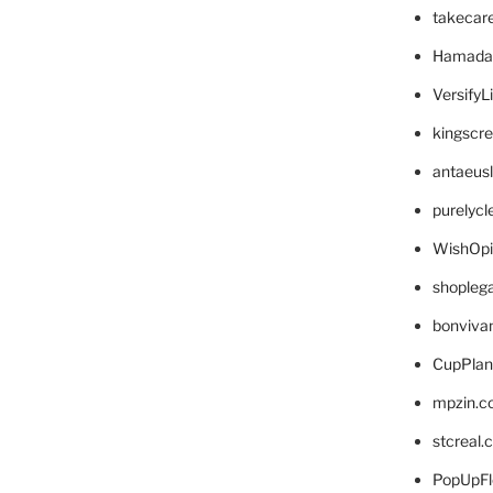
takecar
Hamada
VersifyL
kingscr
antaeus
purelyc
WishOp
shopleg
bonviva
CupPlan
mpzin.c
stcreal.
PopUpFl