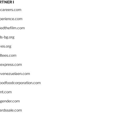
RTNER I
hcareers.com
xperience.com
edthefilm.com
ds-bg.org
ves.org
tees.com
rsexpress.com
venezuelaen.com
oodfoodcorporation.com
nnt.com
gender.com
ardssale.com