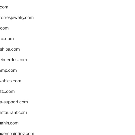
.com
torresjewelry.com
s.com
ico.com
shipa.com
eimerdds.com
camp.com
ivables.com
st1.com
la-support.com
estaurant.com
uahin.com
erspainting.com