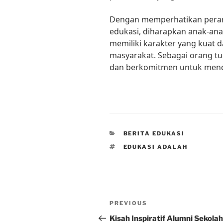
Dengan memperhatikan peran
edukasi, diharapkan anak-ana
memiliki karakter yang kuat d
masyarakat. Sebagai orang tua
dan berkomitmen untuk mendi
CATEGORIES
BERITA EDUKASI
TAGS
EDUKASI ADALAH
Post
Previous
PREVIOUS
navigation
Post
Kisah Inspiratif Alumni Sekolah