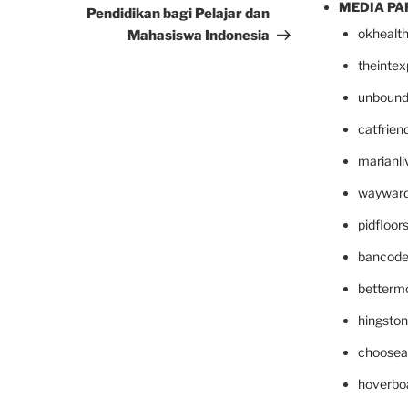
MEDIA PA
Pendidikan bagi Pelajar dan
okhealt
Mahasiswa Indonesia
theinte
unbound
catfrien
marianli
wayward
pidfloo
bancode
betterm
hingsto
choosea
hoverbo