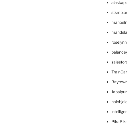
alaskapo
stsmp.o
manoel
mandelae
roselyn
balance
salesfo
TrainG
Baytown
Jabalpu
halobjd
intellig
PikaPik