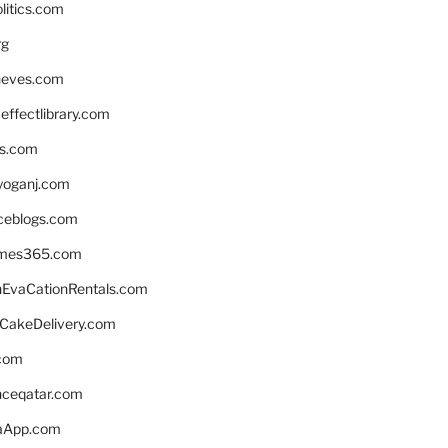
litics.com
rg
neves.com
ffectlibrary.com
ns.com
yoganj.com
rceblogs.com
ames365.com
EvaCationRentals.com
rCakeDelivery.com
.com
enceqatar.com
aApp.com