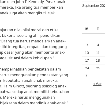
akan oleh John F. Kennedy, “Anak-anak
September 20
 mereka. Jika orang tua memberikan
anak juga akan mengikuti jejak
M
T
arkan nilai-nilai moral dan etika
 Lickona, seorang ahli pendidikan
“Orang tua harus mengajarkan anak-
3
4
liki integritas, empati, dan tanggung
insip dasar yang akan membantu anak-
10
11
gai situasi dalam kehidupan.”
17
18
24
25
s memperhatikan pendekatan dalam
 harus menggunakan pendekatan yang
31
an kebutuhan anak-anak mereka.
« Mar
r. Haim Ginott, seorang psikolog anak,
ahwa setiap anak memiliki kebutuhan
da. Mereka harus menggunakan
 bijaksana dalam mendidik anak-anak.”