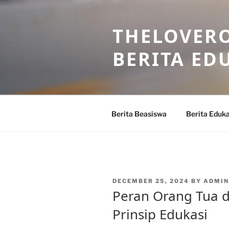
Skip
to
THELOVERO
content
BERITA ED
Berita Beasiswa
Berita Eduka
POSTED
DECEMBER 25, 2024
BY
ADMIN
ON
Peran Orang Tua 
Prinsip Edukasi