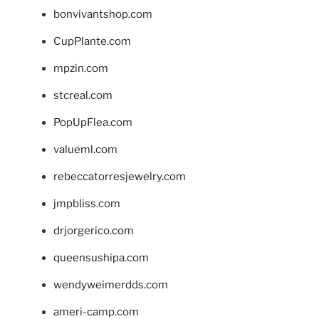
bonvivantshop.com
CupPlante.com
mpzin.com
stcreal.com
PopUpFlea.com
valueml.com
rebeccatorresjewelry.com
jmpbliss.com
drjorgerico.com
queensushipa.com
wendyweimerdds.com
ameri-camp.com