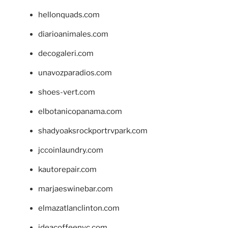
hellonquads.com
diarioanimales.com
decogaleri.com
unavozparadios.com
shoes-vert.com
elbotanicopanama.com
shadyoaksrockportrvpark.com
jccoinlaundry.com
kautorepair.com
marjaeswinebar.com
elmazatlanclinton.com
ideacoffeenyc.com