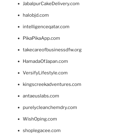
JabalpurCakeDelivery.com
halobjd.com
intelligenceqatar.com
PikaPikaApp.com
takecareofbusinessdfw.org
HamadaOfJapan.com
VersifyLifestyle.com
kingscreekadventures.com
antaeuslabs.com
purelycleanchemdry.com
WishOping.com
shoplegacee.com