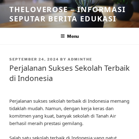
Skip
THELOVEROSE – INFORMASI
to
SEPUTAR BERITA EDUKASI
content
Menu
POSTED
SEPTEMBER 24, 2024
BY
ADMINTHE
ON
Perjalanan Sukses Sekolah Terbaik
di Indonesia
Perjalanan sukses sekolah terbaik di Indonesia memang
tidaklah mudah. Namun, dengan kerja keras dan
komitmen yang kuat, banyak sekolah di Tanah Air
berhasil meraih prestasi gemilang.
Salah satu sekolah terbaik di Indonesia yang patut