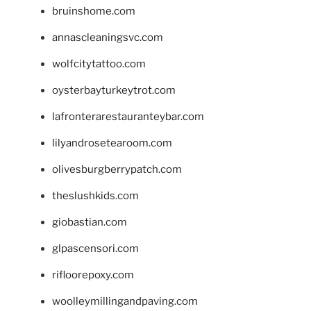
bruinshome.com
annascleaningsvc.com
wolfcitytattoo.com
oysterbayturkeytrot.com
lafronterarestauranteybar.com
lilyandrosetearoom.com
olivesburgberrypatch.com
theslushkids.com
giobastian.com
glpascensori.com
rifloorepoxy.com
woolleymillingandpaving.com