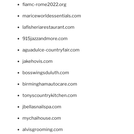
fiamc-rome2022.org
mariceworldessentials.com
lafisheriarestaurant.com
915jazzandmore.com
aguadulce-countryfair.com
jakehovis.com
bosswingsduluth.com
birminghamautocare.com
tonyscountrykitchen.com
jbellasnailspa.com
mychaihouse.com
alvisgrooming.com