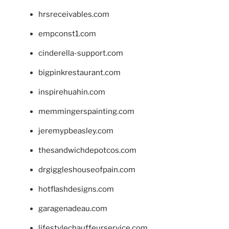
hrsreceivables.com
empconst1.com
cinderella-support.com
bigpinkrestaurant.com
inspirehuahin.com
memmingerspainting.com
jeremypbeasley.com
thesandwichdepotcos.com
drgiggleshouseofpain.com
hotflashdesigns.com
garagenadeau.com
lifestylechauffeurservice.com