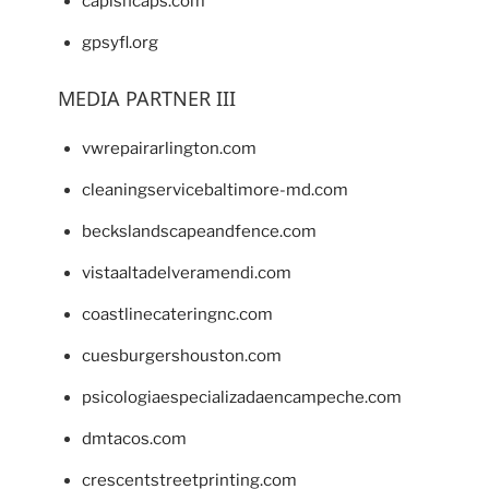
capishcaps.com
gpsyfl.org
MEDIA PARTNER III
vwrepairarlington.com
cleaningservicebaltimore-md.com
beckslandscapeandfence.com
vistaaltadelveramendi.com
coastlinecateringnc.com
cuesburgershouston.com
psicologiaespecializadaencampeche.com
dmtacos.com
crescentstreetprinting.com