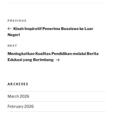
Post
Previous
PREVIOUS
navigation
Post
Kisah Inspiratif Penerima Beasiswa ke Luar
Negeri
Next
NEXT
Post
Meningkatkan Kualitas Pendidikan melalui Berita
Edukasi yang Berimbang
ARCHIVES
March 2026
February 2026