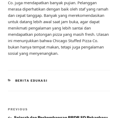
Co. juga mendapatkan banyak pujian. Pelanggan
merasa diperhatikan dengan baik oleh staf yang ramah
dan cepat tanggap. Banyak yang merekomendasikan
untuk datang lebih awal saat jam buka, agar dapat
menikmati pengalaman yang lebih santai dan
mendapatkan potongan pizza yang masih fresh. Ulasan
ini menunjukkan bahwa Chicago Stuffed Pizza Co.
bukan hanya tempat makan, tetapi juga pengalaman
sosial yang menyenangkan.
CATEGORIES
BERITA EDUKASI
Post
Previous
PREVIOUS
navigation
Post
Sejarah dan Perkembangan PPDB SD Pekanbaru