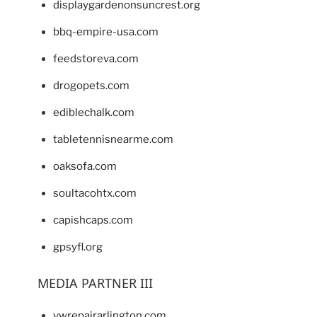
displaygardenonsuncrest.org
bbq-empire-usa.com
feedstoreva.com
drogopets.com
ediblechalk.com
tabletennisnearme.com
oaksofa.com
soultacohtx.com
capishcaps.com
gpsyfl.org
MEDIA PARTNER III
vwrepairarlington.com