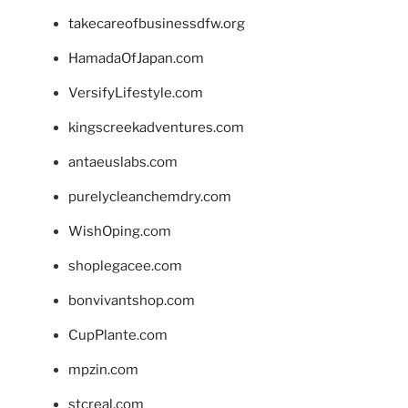
takecareofbusinessdfw.org
HamadaOfJapan.com
VersifyLifestyle.com
kingscreekadventures.com
antaeuslabs.com
purelycleanchemdry.com
WishOping.com
shoplegacee.com
bonvivantshop.com
CupPlante.com
mpzin.com
stcreal.com