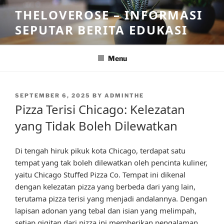
Skip
THELOVEROSE – INFORMASI
to
SEPUTAR BERITA EDUKASI
content
Menu
POSTED
SEPTEMBER 6, 2025
BY
ADMINTHE
ON
Pizza Terisi Chicago: Kelezatan
yang Tidak Boleh Dilewatkan
Di tengah hiruk pikuk kota Chicago, terdapat satu
tempat yang tak boleh dilewatkan oleh pencinta kuliner,
yaitu Chicago Stuffed Pizza Co. Tempat ini dikenal
dengan kelezatan pizza yang berbeda dari yang lain,
terutama pizza terisi yang menjadi andalannya. Dengan
lapisan adonan yang tebal dan isian yang melimpah,
setiap gigitan dari pizza ini memberikan pengalaman