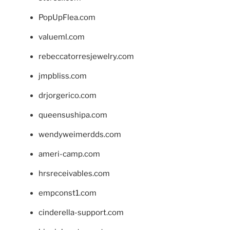
PopUpFlea.com
valueml.com
rebeccatorresjewelry.com
jmpbliss.com
drjorgerico.com
queensushipa.com
wendyweimerdds.com
ameri-camp.com
hrsreceivables.com
empconst1.com
cinderella-support.com