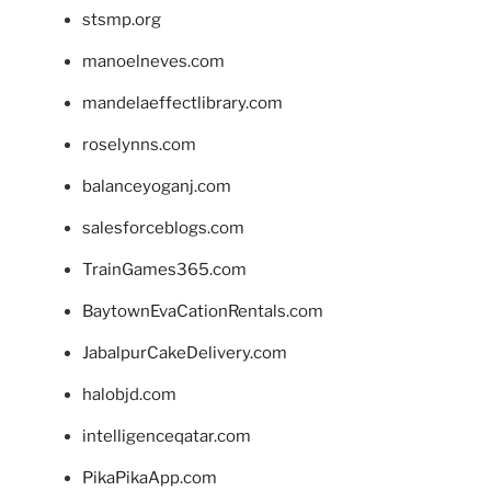
stsmp.org
manoelneves.com
mandelaeffectlibrary.com
roselynns.com
balanceyoganj.com
salesforceblogs.com
TrainGames365.com
BaytownEvaCationRentals.com
JabalpurCakeDelivery.com
halobjd.com
intelligenceqatar.com
PikaPikaApp.com