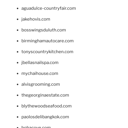
aguadulce-countryfair.com
jakehovis.com
bosswingsduluth.com
birminghamautocare.com
tonyscountrykitchen.com
jbellasnailspa.com
mychaihouse.com
alvisgrooming.com
thegeorginaestate.com
blythewoodseafood.com
paolosdelibangkok.com
bobacove.com