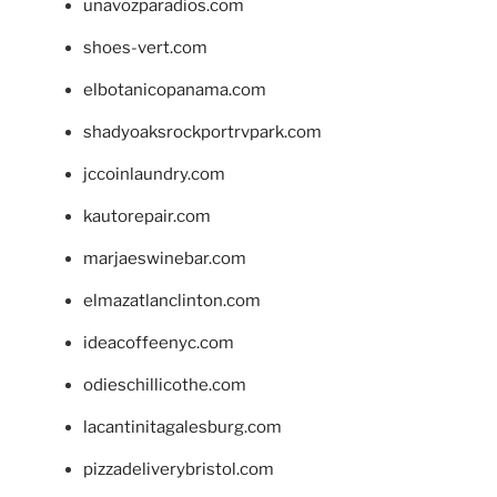
unavozparadios.com
shoes-vert.com
elbotanicopanama.com
shadyoaksrockportrvpark.com
jccoinlaundry.com
kautorepair.com
marjaeswinebar.com
elmazatlanclinton.com
ideacoffeenyc.com
odieschillicothe.com
lacantinitagalesburg.com
pizzadeliverybristol.com