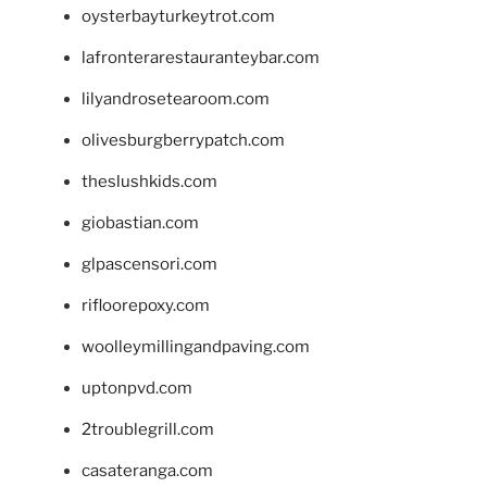
oysterbayturkeytrot.com
lafronterarestauranteybar.com
lilyandrosetearoom.com
olivesburgberrypatch.com
theslushkids.com
giobastian.com
glpascensori.com
rifloorepoxy.com
woolleymillingandpaving.com
uptonpvd.com
2troublegrill.com
casateranga.com