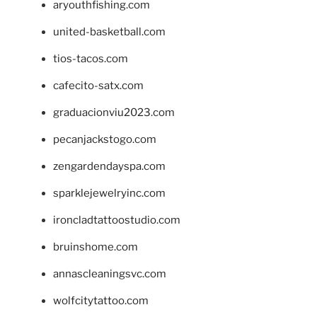
aryouthfishing.com
united-basketball.com
tios-tacos.com
cafecito-satx.com
graduacionviu2023.com
pecanjackstogo.com
zengardendayspa.com
sparklejewelryinc.com
ironcladtattoostudio.com
bruinshome.com
annascleaningsvc.com
wolfcitytattoo.com