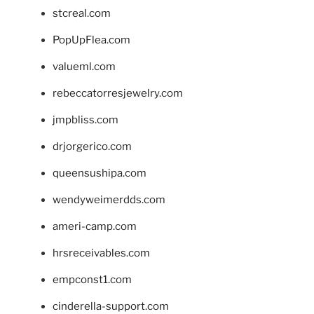
stcreal.com
PopUpFlea.com
valueml.com
rebeccatorresjewelry.com
jmpbliss.com
drjorgerico.com
queensushipa.com
wendyweimerdds.com
ameri-camp.com
hrsreceivables.com
empconst1.com
cinderella-support.com