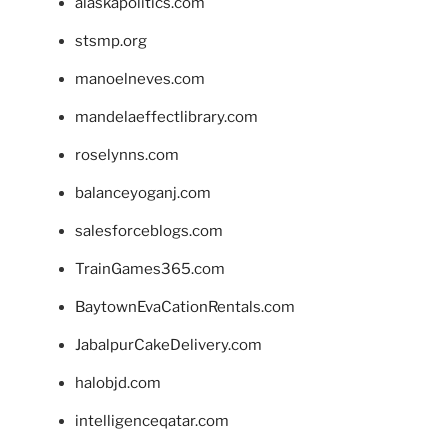
alaskapolitics.com
stsmp.org
manoelneves.com
mandelaeffectlibrary.com
roselynns.com
balanceyoganj.com
salesforceblogs.com
TrainGames365.com
BaytownEvaCationRentals.com
JabalpurCakeDelivery.com
halobjd.com
intelligenceqatar.com