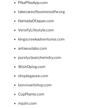
PikaPikaApp.com
takecareofbusinessdfw.org
HamadaOfJapan.com
VersifyLifestyle.com
kingscreekadventures.com
antaeuslabs.com
purelycleanchemdry.com
WishOping.com
shoplegacee.com
bonvivantshop.com
CupPlante.com
mpzin.com