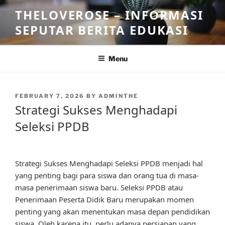
Skip
THELOVEROSE – INFORMASI
to
SEPUTAR BERITA EDUKASI
content
Menu
POSTED
FEBRUARY 7, 2026
BY
ADMINTHE
ON
Strategi Sukses Menghadapi
Seleksi PPDB
Strategi Sukses Menghadapi Seleksi PPDB menjadi hal
yang penting bagi para siswa dan orang tua di masa-
masa penerimaan siswa baru. Seleksi PPDB atau
Penerimaan Peserta Didik Baru merupakan momen
penting yang akan menentukan masa depan pendidikan
siswa. Oleh karena itu, perlu adanya persiapan yang