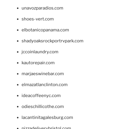
unavozparadios.com
shoes-vert.com
elbotanicopanama.com
shadyoaksrockportrvpark.com
jccoinlaundry.com
kautorepair.com
marjaeswinebar.com
elmazatlanclinton.com
ideacoffeenyc.com
odieschillicothe.com
lacantinitagalesburg.com
pizzadeliverybristol.com