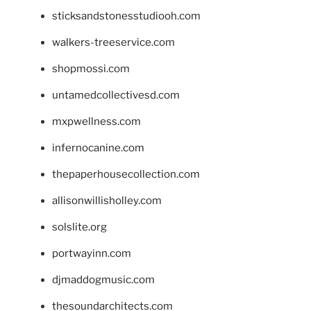
sticksandstonesstudiooh.com
walkers-treeservice.com
shopmossi.com
untamedcollectivesd.com
mxpwellness.com
infernocanine.com
thepaperhousecollection.com
allisonwillisholley.com
solslite.org
portwayinn.com
djmaddogmusic.com
thesoundarchitects.com