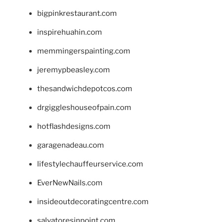
bigpinkrestaurant.com
inspirehuahin.com
memmingerspainting.com
jeremypbeasley.com
thesandwichdepotcos.com
drgiggleshouseofpain.com
hotflashdesigns.com
garagenadeau.com
lifestylechauffeurservice.com
EverNewNails.com
insideoutdecoratingcentre.com
salvatoresinpoint.com