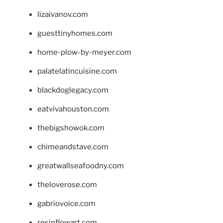
lizaivanov.com
guesttinyhomes.com
home-plow-by-meyer.com
palatelatincuisine.com
blackdoglegacy.com
eatvivahouston.com
thebigshowok.com
chimeandstave.com
greatwallseafoodny.com
theloverose.com
gabriovoice.com
resinflowart.com