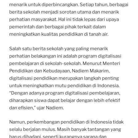
menarik untuk diperbincangkan. Setiap tahun, berbagai
berita sekolah menjadi sorotan utama dan menarik
perhatian masyarakat. Hal ini tidak lepas dari upaya
pemerintah dan berbagai pihak terkait dalam
meningkatkan kualitas pendidikan di tanah air.
Salah satu berita sekolah yang paling menarik
perhatian belakangan ini adalah program digitalisasi
pembelajaran di sekolah-sekolah. Menurut Menteri
Pendidikan dan Kebudayaan, Nadiem Makarim,
digitalisasi pendidikan merupakan langkah penting
untuk meningkatkan mutu pendidikan di Indonesia.
“Dengan adanya program digitalisasi pembelajaran,
diharapkan siswa dapat belajar dengan lebih efektif
dan efisien,” ujar Nadiem.
Namun, perkembangan pendidikan di Indonesia tidak
selalu berjalan mulus. Masih banyak tantangan yang
harus dihadapi, seperti kurangnya sarana dan