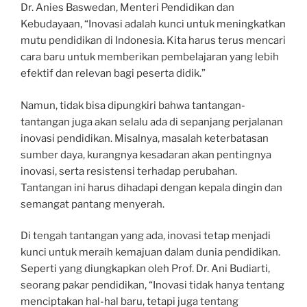
Dr. Anies Baswedan, Menteri Pendidikan dan
Kebudayaan, “Inovasi adalah kunci untuk meningkatkan
mutu pendidikan di Indonesia. Kita harus terus mencari
cara baru untuk memberikan pembelajaran yang lebih
efektif dan relevan bagi peserta didik.”
Namun, tidak bisa dipungkiri bahwa tantangan-
tantangan juga akan selalu ada di sepanjang perjalanan
inovasi pendidikan. Misalnya, masalah keterbatasan
sumber daya, kurangnya kesadaran akan pentingnya
inovasi, serta resistensi terhadap perubahan.
Tantangan ini harus dihadapi dengan kepala dingin dan
semangat pantang menyerah.
Di tengah tantangan yang ada, inovasi tetap menjadi
kunci untuk meraih kemajuan dalam dunia pendidikan.
Seperti yang diungkapkan oleh Prof. Dr. Ani Budiarti,
seorang pakar pendidikan, “Inovasi tidak hanya tentang
menciptakan hal-hal baru, tetapi juga tentang