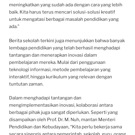
meningkatkan yang sudah ada dengan cara yang lebih
baik. Kita harus terus mencari solusi-solusi kreatif
untuk mengatasi berbagai masalah pendidikan yang
ada.”
Berita sekolah terkini juga menunjukkan bahwa banyak
lembaga pendidikan yang telah berhasil menghadapi
tantangan dan menerapkan inovasi dalam
pembelajaran mereka. Mulai dari penggunaan
teknologi informasi, metode pembelajaran yang
interaktif, hingga kurikulum yang relevan dengan
tuntutan zaman.
Dalam menghadapi tantangan dan
mengimplementasikan inovasi, kolaborasi antara
berbagai pihak juga sangat diperlukan. Seperti yang
disampaikan oleh Prof. Dr. M. Nuh, mantan Menteri
Pendidikan dan Kebudayaan, “Kita perlu bekerja sama
secara sinergis antara pemerintah, sekolah, guru, orang