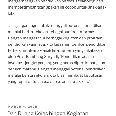
mengembangkan pendidikan berbasis teknologi dan
mempertimbangkan apakah ini cocok untuk anak-anak
kita.
Jadi, jangan ragu untuk menggali potensi pendidikan
melalui berita sekolah sebagai sumber informasi.
Dengan mengetahui berbagai kegiatan dan program
pendidikan yang ada, kita bisa memberikan pendidikan
terbaik untuk anak-anak kita. Seperti yang dikatakan
oleh Prof. Bambang Suryadi, “Pendidikan adalah
investasi jangka panjang yang harus dipertimbangkan
dengan matang. Dengan menggali potensi pendidikan
melalui berita sekolah, kita bisa membuat keputusan
yang tepat untuk masa depan anak-anak kita.”
POSTED
MARCH 4, 2025
ON
Dari Ruang Kelas hingga Kegiatan