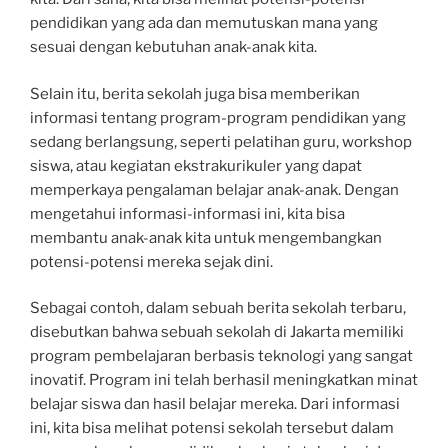
pendidikan yang ada dan memutuskan mana yang
sesuai dengan kebutuhan anak-anak kita.
Selain itu, berita sekolah juga bisa memberikan
informasi tentang program-program pendidikan yang
sedang berlangsung, seperti pelatihan guru, workshop
siswa, atau kegiatan ekstrakurikuler yang dapat
memperkaya pengalaman belajar anak-anak. Dengan
mengetahui informasi-informasi ini, kita bisa
membantu anak-anak kita untuk mengembangkan
potensi-potensi mereka sejak dini.
Sebagai contoh, dalam sebuah berita sekolah terbaru,
disebutkan bahwa sebuah sekolah di Jakarta memiliki
program pembelajaran berbasis teknologi yang sangat
inovatif. Program ini telah berhasil meningkatkan minat
belajar siswa dan hasil belajar mereka. Dari informasi
ini, kita bisa melihat potensi sekolah tersebut dalam