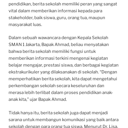
pendidikan, berita sekolah memiliki peran yang sangat
vital dalam memberikan informasi kepada para
stakeholder, baik siswa, guru, orang tua, maupun
masyarakat luas.
Dalam sebuah wawancara dengan Kepala Sekolah
SMAN 1 Jakarta, Bapak Ahmad, beliau menyatakan
bahwa berita sekolah memiliki fungsi untuk
memberikan informasi terkini mengenai kegiatan
belajar mengajar, prestasi siswa, dan berbagai kegiatan
ekstrakurikuler yang dilaksanakan di sekolah. “Dengan
memperhatikan berita sekolah, kita dapat mengetahui
perkembangan sekolah secara keseluruhan dan
merasa lebih terlibat dalam proses pendidikan anak-
anak kita,” ujar Bapak Ahmad.
Tidak hanya itu, berita sekolah juga dapat menjadi
sarana untuk membangun komunikasi yang baik antara
sekolah dengan para orang tua siswa. Menurut Dr. Lisa,