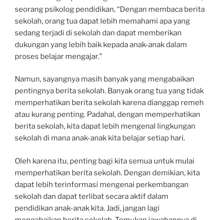
seorang psikolog pendidikan, “Dengan membaca berita
sekolah, orang tua dapat lebih memahami apa yang
sedang terjadi di sekolah dan dapat memberikan
dukungan yang lebih baik kepada anak-anak dalam
proses belajar mengajar.”
Namun, sayangnya masih banyak yang mengabaikan
pentingnya berita sekolah. Banyak orang tua yang tidak
memperhatikan berita sekolah karena dianggap remeh
atau kurang penting. Padahal, dengan memperhatikan
berita sekolah, kita dapat lebih mengenal lingkungan
sekolah di mana anak-anak kita belajar setiap hari.
Oleh karena itu, penting bagi kita semua untuk mulai
memperhatikan berita sekolah. Dengan demikian, kita
dapat lebih terinformasi mengenai perkembangan
sekolah dan dapat terlibat secara aktif dalam
pendidikan anak-anak kita. Jadi, jangan lagi
mengabaikan berita sekolah. Temukan jawabannya di