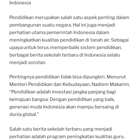
Indonesia
Pendidikan merupakan salah satu aspek penting dalam
pembangunan suatu negara. Hal ini juga menjadi
perhatian utama pemerintah Indonesia dalam
meningkatkan kualitas pendidikan di tanah air. Sebagai
upaya untuk terus memperbaiki sistem pendidikan,
berbagai berita sekolah terbaru di Indonesia selalu
menjadi sorotan.
Pentingnya pendidikan tidak bisa dipungkiri. Menurut
Menteri Pendidikan dan Kebudayaan, Nadiem Makarim,
“Pendidikan adalah investasi jangka panjang bagi
kemajuan bangsa. Dengan pendidikan yang baik,
generasi muda Indonesia akan mampu bersaing di
dunia global.”
Salah satu berita sekolah terbaru yang menjadi
perhatian adalah program peningkatan kualitas guru.