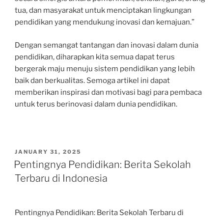
tua, dan masyarakat untuk menciptakan lingkungan
pendidikan yang mendukung inovasi dan kemajuan.”
Dengan semangat tantangan dan inovasi dalam dunia
pendidikan, diharapkan kita semua dapat terus
bergerak maju menuju sistem pendidikan yang lebih
baik dan berkualitas. Semoga artikel ini dapat
memberikan inspirasi dan motivasi bagi para pembaca
untuk terus berinovasi dalam dunia pendidikan.
POSTED
JANUARY 31, 2025
ON
Pentingnya Pendidikan: Berita Sekolah
Terbaru di Indonesia
Pentingnya Pendidikan: Berita Sekolah Terbaru di