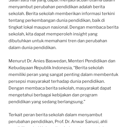
Salah satu hal yang dapat menjadi acuan utama dalam
menyambut perubahan pendidikan adalah berita
sekolah. Berita sekolah memberikan informasi terkini
tentang perkembangan dunia pendidikan, baik di
tingkat lokal maupun nasional. Dengan membaca berita
sekolah, kita dapat memperoleh insight yang
dibutuhkan untuk memahami tren dan perubahan
dalam dunia pendidikan.
Menurut Dr. Anies Baswedan, Menteri Pendidikan dan
Kebudayaan Republik Indonesia, “Berita sekolah
memiliki peran yang sangat penting dalam membentuk
persepsi masyarakat terhadap dunia pendidikan.
Dengan membaca berita sekolah, masyarakat dapat
mengetahui berbagai kebijakan dan program
pendidikan yang sedang berlangsung.”
Terkait peran berita sekolah dalam menyambut
perubahan pendidikan, Prof. Dr. Anwar Sanusi, ahli