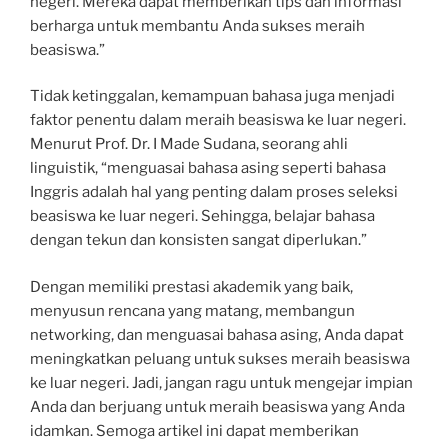
negeri. Mereka dapat memberikan tips dan informasi
berharga untuk membantu Anda sukses meraih
beasiswa.”
Tidak ketinggalan, kemampuan bahasa juga menjadi
faktor penentu dalam meraih beasiswa ke luar negeri.
Menurut Prof. Dr. I Made Sudana, seorang ahli
linguistik, “menguasai bahasa asing seperti bahasa
Inggris adalah hal yang penting dalam proses seleksi
beasiswa ke luar negeri. Sehingga, belajar bahasa
dengan tekun dan konsisten sangat diperlukan.”
Dengan memiliki prestasi akademik yang baik,
menyusun rencana yang matang, membangun
networking, dan menguasai bahasa asing, Anda dapat
meningkatkan peluang untuk sukses meraih beasiswa
ke luar negeri. Jadi, jangan ragu untuk mengejar impian
Anda dan berjuang untuk meraih beasiswa yang Anda
idamkan. Semoga artikel ini dapat memberikan