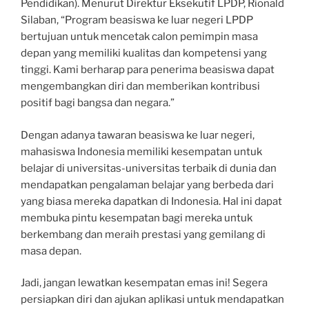
Pendidikan). Menurut Direktur Eksekutif LPDP, Rionald
Silaban, “Program beasiswa ke luar negeri LPDP
bertujuan untuk mencetak calon pemimpin masa
depan yang memiliki kualitas dan kompetensi yang
tinggi. Kami berharap para penerima beasiswa dapat
mengembangkan diri dan memberikan kontribusi
positif bagi bangsa dan negara.”
Dengan adanya tawaran beasiswa ke luar negeri,
mahasiswa Indonesia memiliki kesempatan untuk
belajar di universitas-universitas terbaik di dunia dan
mendapatkan pengalaman belajar yang berbeda dari
yang biasa mereka dapatkan di Indonesia. Hal ini dapat
membuka pintu kesempatan bagi mereka untuk
berkembang dan meraih prestasi yang gemilang di
masa depan.
Jadi, jangan lewatkan kesempatan emas ini! Segera
persiapkan diri dan ajukan aplikasi untuk mendapatkan