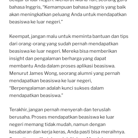
bahasa Inggris, “Kemampuan bahasa Inggris yang baik
akan meningkatkan peluang Anda untuk mendapatkan
beasiswa ke luar negeri.”
Keempat, jangan malu untuk meminta bantuan dan tips
dari orang-orang yang sudah pernah mendapatkan
beasiswa ke luar negeri. Mereka bisa memberikan
insight dan pengalaman berharga yang dapat
membantu Anda dalam proses aplikasi beasiswa.
Menurut James Wong, seorang alumni yang pernah
mendapatkan beasiswa ke luar negeri,
“Berpengalaman adalah kunci sukses dalam
mendapatkan beasiswa.”
Terakhir, jangan pernah menyerah dan teruslah
berusaha. Proses mendapatkan beasiswa ke luar
negeri memang tidak mudah, namun dengan
kesabaran dan kerja keras, Anda pasti bisa meraihnya.