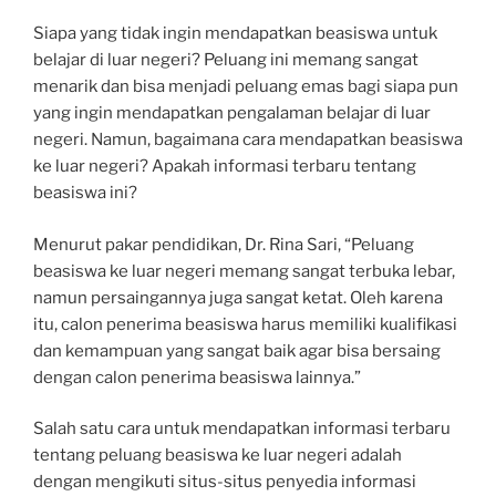
Siapa yang tidak ingin mendapatkan beasiswa untuk
belajar di luar negeri? Peluang ini memang sangat
menarik dan bisa menjadi peluang emas bagi siapa pun
yang ingin mendapatkan pengalaman belajar di luar
negeri. Namun, bagaimana cara mendapatkan beasiswa
ke luar negeri? Apakah informasi terbaru tentang
beasiswa ini?
Menurut pakar pendidikan, Dr. Rina Sari, “Peluang
beasiswa ke luar negeri memang sangat terbuka lebar,
namun persaingannya juga sangat ketat. Oleh karena
itu, calon penerima beasiswa harus memiliki kualifikasi
dan kemampuan yang sangat baik agar bisa bersaing
dengan calon penerima beasiswa lainnya.”
Salah satu cara untuk mendapatkan informasi terbaru
tentang peluang beasiswa ke luar negeri adalah
dengan mengikuti situs-situs penyedia informasi