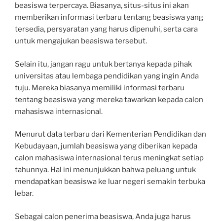
beasiswa terpercaya. Biasanya, situs-situs ini akan
memberikan informasi terbaru tentang beasiswa yang
tersedia, persyaratan yang harus dipenuhi, serta cara
untuk mengajukan beasiswa tersebut.
Selain itu, jangan ragu untuk bertanya kepada pihak
universitas atau lembaga pendidikan yang ingin Anda
tuju. Mereka biasanya memiliki informasi terbaru
tentang beasiswa yang mereka tawarkan kepada calon
mahasiswa internasional.
Menurut data terbaru dari Kementerian Pendidikan dan
Kebudayaan, jumlah beasiswa yang diberikan kepada
calon mahasiswa internasional terus meningkat setiap
tahunnya. Hal ini menunjukkan bahwa peluang untuk
mendapatkan beasiswa ke luar negeri semakin terbuka
lebar.
Sebagai calon penerima beasiswa, Anda juga harus