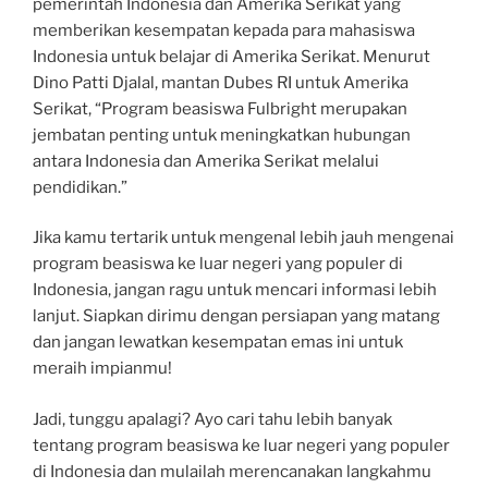
pemerintah Indonesia dan Amerika Serikat yang
memberikan kesempatan kepada para mahasiswa
Indonesia untuk belajar di Amerika Serikat. Menurut
Dino Patti Djalal, mantan Dubes RI untuk Amerika
Serikat, “Program beasiswa Fulbright merupakan
jembatan penting untuk meningkatkan hubungan
antara Indonesia dan Amerika Serikat melalui
pendidikan.”
Jika kamu tertarik untuk mengenal lebih jauh mengenai
program beasiswa ke luar negeri yang populer di
Indonesia, jangan ragu untuk mencari informasi lebih
lanjut. Siapkan dirimu dengan persiapan yang matang
dan jangan lewatkan kesempatan emas ini untuk
meraih impianmu!
Jadi, tunggu apalagi? Ayo cari tahu lebih banyak
tentang program beasiswa ke luar negeri yang populer
di Indonesia dan mulailah merencanakan langkahmu