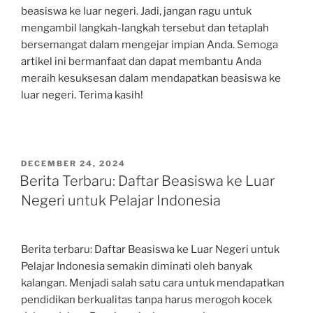
beasiswa ke luar negeri. Jadi, jangan ragu untuk
mengambil langkah-langkah tersebut dan tetaplah
bersemangat dalam mengejar impian Anda. Semoga
artikel ini bermanfaat dan dapat membantu Anda
meraih kesuksesan dalam mendapatkan beasiswa ke
luar negeri. Terima kasih!
POSTED
DECEMBER 24, 2024
ON
Berita Terbaru: Daftar Beasiswa ke Luar
Negeri untuk Pelajar Indonesia
Berita terbaru: Daftar Beasiswa ke Luar Negeri untuk
Pelajar Indonesia semakin diminati oleh banyak
kalangan. Menjadi salah satu cara untuk mendapatkan
pendidikan berkualitas tanpa harus merogoh kocek