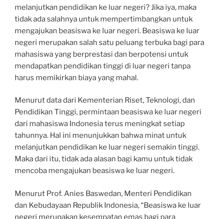
melanjutkan pendidikan ke luar negeri? Jika iya, maka
tidak ada salahnya untuk mempertimbangkan untuk
mengajukan beasiswa ke luar negeri. Beasiswa ke luar
negeri merupakan salah satu peluang terbuka bagi para
mahasiswa yang berprestasi dan berpotensi untuk
mendapatkan pendidikan tinggi di luar negeri tanpa
harus memikirkan biaya yang mahal.
Menurut data dari Kementerian Riset, Teknologi, dan
Pendidikan Tinggi, permintaan beasiswa ke luar negeri
dari mahasiswa Indonesia terus meningkat setiap
tahunnya. Hal ini menunjukkan bahwa minat untuk
melanjutkan pendidikan ke luar negeri semakin tinggi.
Maka dari itu, tidak ada alasan bagi kamu untuk tidak
mencoba mengajukan beasiswa ke luar negeri.
Menurut Prof. Anies Baswedan, Menteri Pendidikan
dan Kebudayaan Republik Indonesia, “Beasiswa ke luar
negeri merupakan kesempatan emas bagi para