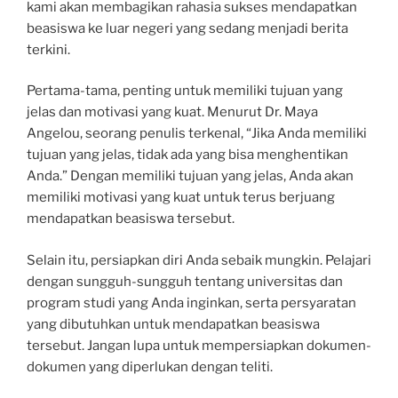
kami akan membagikan rahasia sukses mendapatkan
beasiswa ke luar negeri yang sedang menjadi berita
terkini.
Pertama-tama, penting untuk memiliki tujuan yang
jelas dan motivasi yang kuat. Menurut Dr. Maya
Angelou, seorang penulis terkenal, “Jika Anda memiliki
tujuan yang jelas, tidak ada yang bisa menghentikan
Anda.” Dengan memiliki tujuan yang jelas, Anda akan
memiliki motivasi yang kuat untuk terus berjuang
mendapatkan beasiswa tersebut.
Selain itu, persiapkan diri Anda sebaik mungkin. Pelajari
dengan sungguh-sungguh tentang universitas dan
program studi yang Anda inginkan, serta persyaratan
yang dibutuhkan untuk mendapatkan beasiswa
tersebut. Jangan lupa untuk mempersiapkan dokumen-
dokumen yang diperlukan dengan teliti.