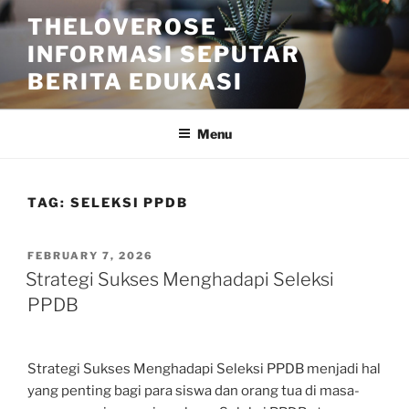
Skip
THELOVEROSE –
to
INFORMASI SEPUTAR
content
BERITA EDUKASI
Menu
TAG:
SELEKSI PPDB
POSTED
FEBRUARY 7, 2026
ON
Strategi Sukses Menghadapi Seleksi
PPDB
Strategi Sukses Menghadapi Seleksi PPDB menjadi hal
yang penting bagi para siswa dan orang tua di masa-