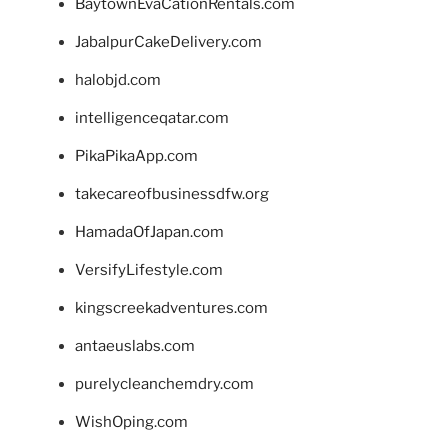
BaytownEvaCationRentals.com
JabalpurCakeDelivery.com
halobjd.com
intelligenceqatar.com
PikaPikaApp.com
takecareofbusinessdfw.org
HamadaOfJapan.com
VersifyLifestyle.com
kingscreekadventures.com
antaeuslabs.com
purelycleanchemdry.com
WishOping.com