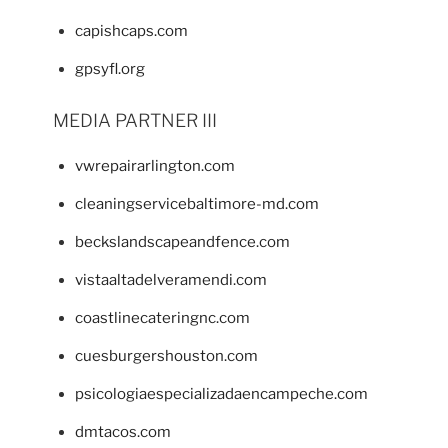
capishcaps.com
gpsyfl.org
MEDIA PARTNER III
vwrepairarlington.com
cleaningservicebaltimore-md.com
beckslandscapeandfence.com
vistaaltadelveramendi.com
coastlinecateringnc.com
cuesburgershouston.com
psicologiaespecializadaencampeche.com
dmtacos.com