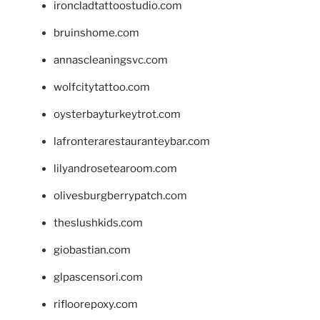
ironcladtattoostudio.com
bruinshome.com
annascleaningsvc.com
wolfcitytattoo.com
oysterbayturkeytrot.com
lafronterarestauranteybar.com
lilyandrosetearoom.com
olivesburgberrypatch.com
theslushkids.com
giobastian.com
glpascensori.com
rifloorepoxy.com