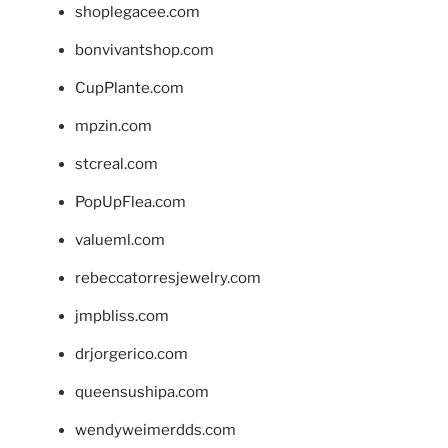
shoplegacee.com
bonvivantshop.com
CupPlante.com
mpzin.com
stcreal.com
PopUpFlea.com
valueml.com
rebeccatorresjewelry.com
jmpbliss.com
drjorgerico.com
queensushipa.com
wendyweimerdds.com