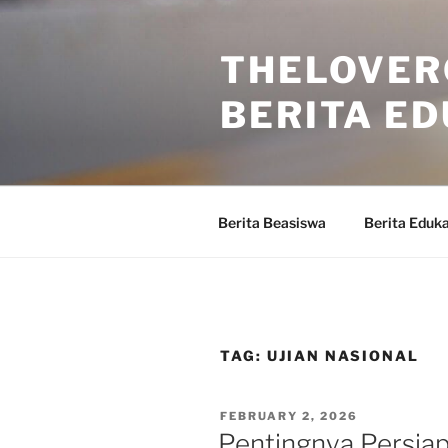
Skip
to
THELOVER
content
BERITA ED
Berita Beasiswa
Berita Eduka
TAG:
UJIAN NASIONAL
POSTED
FEBRUARY 2, 2026
ON
Pentingnya Persia