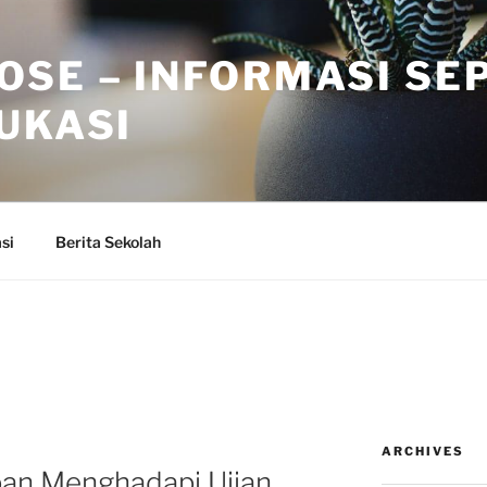
OSE – INFORMASI SE
UKASI
si
Berita Sekolah
ARCHIVES
pan Menghadapi Ujian