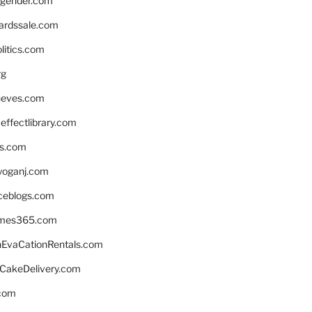
gender.com
ardssale.com
litics.com
rg
neves.com
ffectlibrary.com
ns.com
yoganj.com
rceblogs.com
ames365.com
EvaCationRentals.com
rCakeDelivery.com
.com