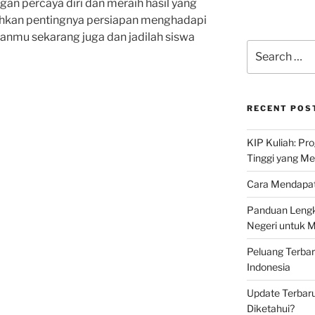
an percaya diri dan meraih hasil yang
ehkan pentingnya persiapan menghadapi
apanmu sekarang juga dan jadilah siswa
Search
for:
RECENT POS
KIP Kuliah: Pr
Tinggi yang M
Cara Mendapat
Panduan Lengk
Negeri untuk 
Peluang Terba
Indonesia
Update Terbaru
Diketahui?