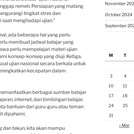
November 20
anggap remeh. Persiapan yang matang
ngurangi tingkat stres dan
October 2024
 saat menghadapi ujian.”
September 20
al, ada beberapa hal yang perlu
perlu membuat jadwal belajar yang
siswa perlu mempelajari materi ujian
M
T
 konsep-konsep yang diuji. Ketiga,
soal ujian nasional secara berkala untuk
ningkatkan kecepatan dalam
3
4
10
11
u memanfaatkan berbagai sumber belajar
17
18
ajaran, internet, dan bimbingan belajar.
24
25
inta bantuan dari guru-guru atau teman
it dipahami.
31
« Mar
 dan tekun, kita akan mampu