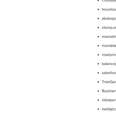
choosea
hoverbo
alaskapo
stsmp.o
manoel
mandelae
roselyn
balance
salesfo
TrainG
Baytown
Jabalpu
halobjd