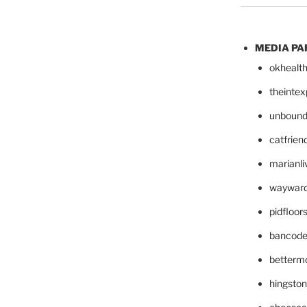
MEDIA PA
okhealt
theinte
unbound
catfrien
marianli
wayward
pidfloo
bancode
betterm
hingsto