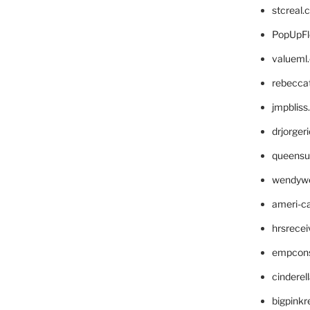
stcreal.
PopUpFl
valueml
rebecca
jmpblis
drjorger
queensu
wendyw
ameri-
hrsrece
empcon
cinderel
bigpinkr