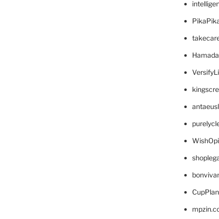
intellig
PikaPik
takecar
Hamada
VersifyL
kingscr
antaeus
purelyc
WishOp
shopleg
bonviva
CupPlan
mpzin.c