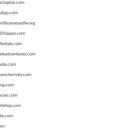
enceqatar.com
aApp.com
eofbusinessdfw.org
OfJapan.com
ifestyle.com
eekadventures.com
labs.com
leanchemdry.com
ing.com
acee.com
ntshop.com
te.com
om