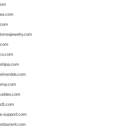
com
ea.com
.com
torresjewelry.com
s.com
ico.com
shipa.com
eimerdds.com
camp.com
ivables.com
st1.com
la-support.com
estaurant.com