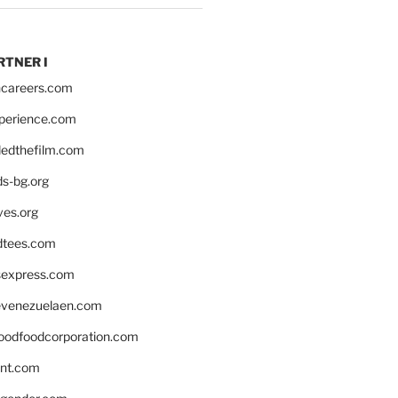
RTNER I
hcareers.com
xperience.com
edthefilm.com
ds-bg.org
ves.org
tees.com
rsexpress.com
venezuelaen.com
oodfoodcorporation.com
nnt.com