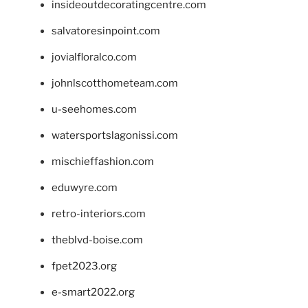
insideoutdecoratingcentre.com
salvatoresinpoint.com
jovialfloralco.com
johnlscotthometeam.com
u-seehomes.com
watersportslagonissi.com
mischieffashion.com
eduwyre.com
retro-interiors.com
theblvd-boise.com
fpet2023.org
e-smart2022.org