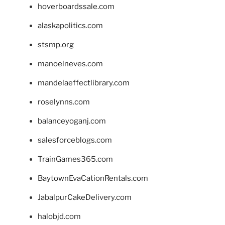
hoverboardssale.com
alaskapolitics.com
stsmp.org
manoelneves.com
mandelaeffectlibrary.com
roselynns.com
balanceyoganj.com
salesforceblogs.com
TrainGames365.com
BaytownEvaCationRentals.com
JabalpurCakeDelivery.com
halobjd.com