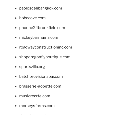
paolosdelibangkok.com
bobacove.com
phoone24brookfield.com
mickeybarmama.com
roadwayconstructioninc.com
shopdragonflyboutique.com
sportszilla.org
batchprovisionsbar.com
brasserie-gobette.com
musicrearte.com
morseysfarms.com