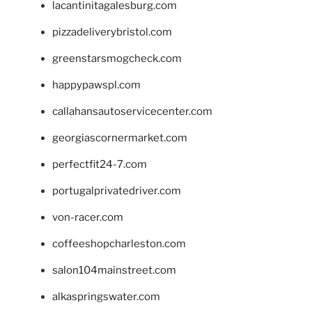
lacantinitagalesburg.com
pizzadeliverybristol.com
greenstarsmogcheck.com
happypawspl.com
callahansautoservicecenter.com
georgiascornermarket.com
perfectfit24-7.com
portugalprivatedriver.com
von-racer.com
coffeeshopcharleston.com
salon104mainstreet.com
alkaspringswater.com