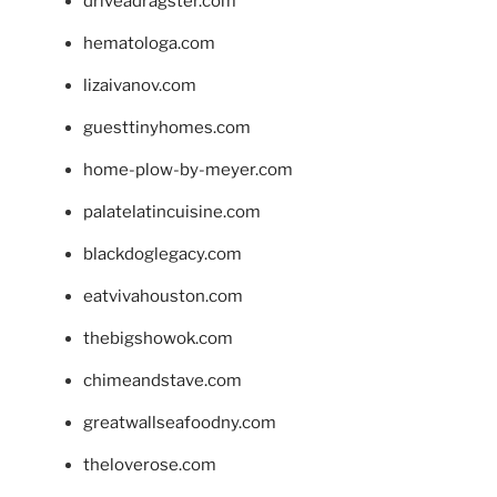
driveadragster.com
hematologa.com
lizaivanov.com
guesttinyhomes.com
home-plow-by-meyer.com
palatelatincuisine.com
blackdoglegacy.com
eatvivahouston.com
thebigshowok.com
chimeandstave.com
greatwallseafoodny.com
theloverose.com