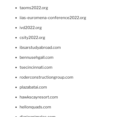
taoms2022.org
iias-euromena-conference2022.org
ivd2022.org
csity2022.org
ibsarstudyabroad.com
bennusehgall.com
tsecincinnati.com
roderconstructiongroup.com
plazabatai.com
hawkscayresort.com
hellonquads.com