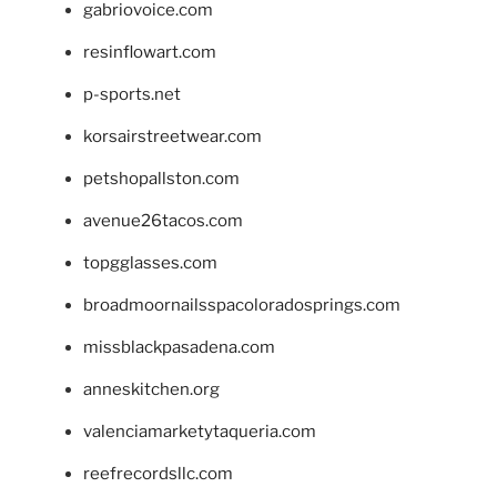
gabriovoice.com
resinflowart.com
p-sports.net
korsairstreetwear.com
petshopallston.com
avenue26tacos.com
topgglasses.com
broadmoornailsspacoloradosprings.com
missblackpasadena.com
anneskitchen.org
valenciamarketytaqueria.com
reefrecordsllc.com