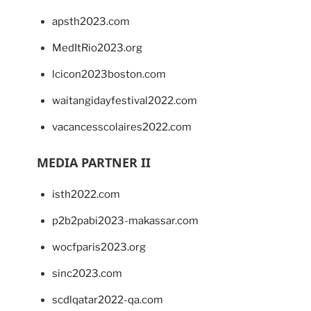
apsth2023.com
MedItRio2023.org
lcicon2023boston.com
waitangidayfestival2022.com
vacancesscolaires2022.com
MEDIA PARTNER II
isth2022.com
p2b2pabi2023-makassar.com
wocfparis2023.org
sinc2023.com
scdlqatar2022-qa.com