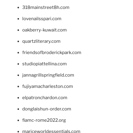
318mainstreet8h.com
lovenailsspari.com
oakberry-kuwait.com
quartzliterary.com
friendsofbroderickpark.com
studiopiattellina.com
jannagrillspringfield.com
fujiyamacharleston.com
elpatronchardon.com
donglaishun-order.com
fiamc-rome2022.org
mariceworldessentials.com