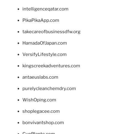
intelligenceqatar.com
PikaPikaApp.com
takecareofbusinessdfw.org
HamadaOfJapan.com
VersifyLifestyle.com
kingscreekadventures.com
antaeuslabs.com
purelycleanchemdry.com
WishOping.com
shoplegacee.com
bonvivantshop.com