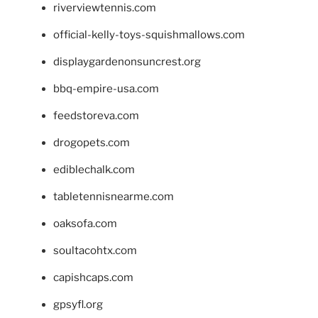
riverviewtennis.com
official-kelly-toys-squishmallows.com
displaygardenonsuncrest.org
bbq-empire-usa.com
feedstoreva.com
drogopets.com
ediblechalk.com
tabletennisnearme.com
oaksofa.com
soultacohtx.com
capishcaps.com
gpsyfl.org