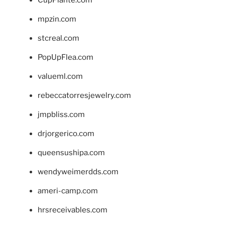
CupPlante.com
mpzin.com
stcreal.com
PopUpFlea.com
valueml.com
rebeccatorresjewelry.com
jmpbliss.com
drjorgerico.com
queensushipa.com
wendyweimerdds.com
ameri-camp.com
hrsreceivables.com