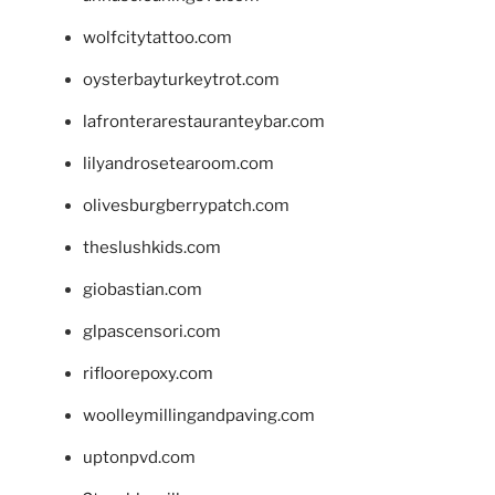
wolfcitytattoo.com
oysterbayturkeytrot.com
lafronterarestauranteybar.com
lilyandrosetearoom.com
olivesburgberrypatch.com
theslushkids.com
giobastian.com
glpascensori.com
rifloorepoxy.com
woolleymillingandpaving.com
uptonpvd.com