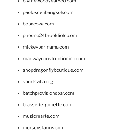
blythewoodseafood.com
paolosdelibangkok.com
bobacove.com
phoone24brookfield.com
mickeybarmama.com
roadwayconstructioninc.com
shopdragonflyboutique.com
sportszilla.org
batchprovisionsbar.com
brasserie-gobette.com
musicrearte.com
morseysfarms.com