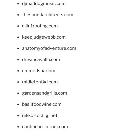
djmaddogmusic.com
thesoundarchitects.com
allin1roofing.com
keepjudgewebb.com
anatomyofadventure.com
drivancastillo.com
cmmedspa.com
midletontkd.com
gardensandgrills.com
basilfoodwine.com
nikko-tochigi.net
caribbean-corner.com