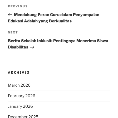
Post
Previous
PREVIOUS
navigation
Post
Mendukung Peran Guru dalam Penyampaian
Edukasi Adalah yang Berkualitas
Next
NEXT
Post
Berita Sekolah Inklusif: Pentingnya Menerima Siswa
Disabilitas
ARCHIVES
March 2026
February 2026
January 2026
December 2025