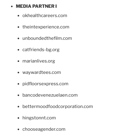
MEDIA PARTNER I
okhealthcareers.com
theintexperience.com
unboundedthefilm.com
catfriends-bg.org
marianlives.org
waywardtees.com
pidfloorsexpress.com
bancodevenezuelaen.com
bettermoodfoodcorporation.com
hingstonnt.com
chooseagender.com