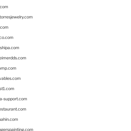
.com
torresjewelry.com
s.com
ico.com
shipa.com
eimerdds.com
camp.com
ivables.com
st1.com
la-support.com
estaurant.com
uahin.com
erspainting.com