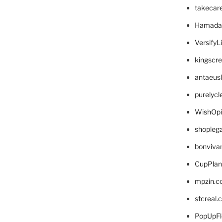
takecar
Hamada
VersifyL
kingscr
antaeus
purelyc
WishOp
shopleg
bonviva
CupPlan
mpzin.c
stcreal.
PopUpFl