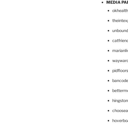
MEDIA PA
okhealt
theinte
unbound
catfrien
marianli
wayward
pidfloo
bancode
betterm
hingsto
choosea
hoverbo