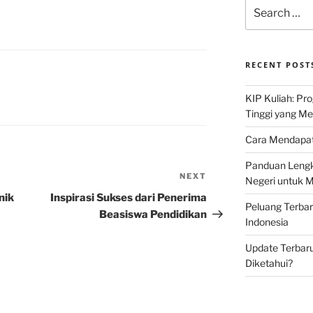
Search
for:
RECENT POST
KIP Kuliah: Pr
Tinggi yang M
Cara Mendapat
Panduan Lengk
NEXT
Next
Negeri untuk 
Post
nik
Inspirasi Sukses dari Penerima
Peluang Terba
Beasiswa Pendidikan
Indonesia
Update Terbaru
Diketahui?