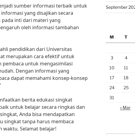
enjadi sumber informasi terbaik untuk
September 20
 informasi yang disajikan secara
pada inti dari materi yang
pengaruh oleh informasi tambahan
M
T
hli pendidikan dari Universitas
kat merupakan cara efektif untuk
3
4
n pembaca untuk mengasimilasi
10
11
mudah. Dengan informasi yang
embaca dapat memahami konsep-konsep
17
18
”
24
25
31
nfaatkan berita edukasi singkat
aik untuk belajar secara ringkas dan
« Mar
 singkat, Anda bisa mendapatkan
tu singkat tanpa harus membaca
 waktu. Selamat belajar!