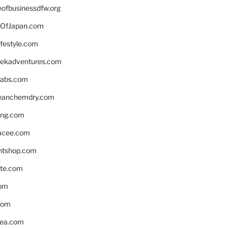
eofbusinessdfw.org
OfJapan.com
ifestyle.com
eekadventures.com
labs.com
leanchemdry.com
ing.com
acee.com
ntshop.com
te.com
om
com
ea.com