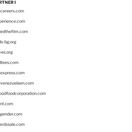
RTNER I
hcareers.com
xperience.com
edthefilm.com
ds-bg.org
ves.org
tees.com
rsexpress.com
venezuelaen.com
oodfoodcorporation.com
nnt.com
gender.com
ardssale.com