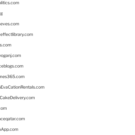
litics.com
rg
neves.com
ffectlibrary.com
ns.com
yoganj.com
rceblogs.com
ames365.com
EvaCationRentals.com
rCakeDelivery.com
.com
enceqatar.com
aApp.com