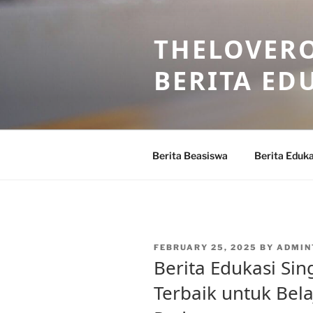
Skip
to
THELOVERO
content
BERITA ED
Berita Beasiswa
Berita Eduka
POSTED
FEBRUARY 25, 2025
BY
ADMIN
ON
Berita Edukasi Si
Terbaik untuk Bel