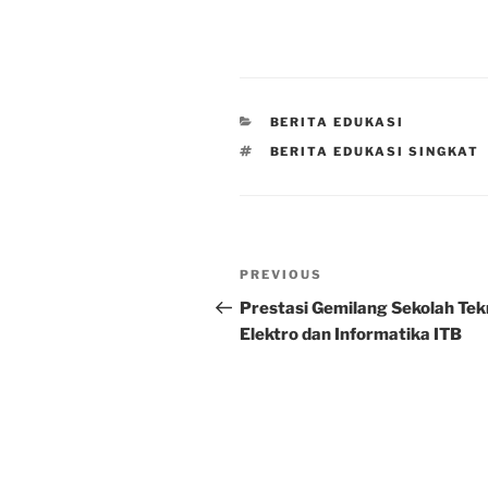
CATEGORIES
BERITA EDUKASI
TAGS
BERITA EDUKASI SINGKAT
Post
Previous
PREVIOUS
navigation
Post
Prestasi Gemilang Sekolah Tek
Elektro dan Informatika ITB