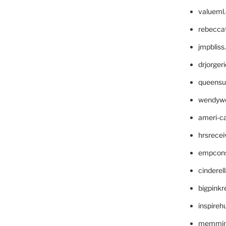
valueml
rebecca
jmpblis
drjorger
queensu
wendyw
ameri-
hrsrece
empcon
cinderel
bigpinkr
inspireh
memming