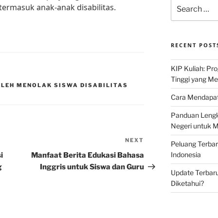
Search
termasuk anak-anak disabilitas.
for:
RECENT POST
KIP Kuliah: Pr
Tinggi yang M
OLEH MENOLAK SISWA DISABILITAS
Cara Mendapat
Panduan Lengk
Negeri untuk 
NEXT
Next
Peluang Terba
Post
Indonesia
i
Manfaat Berita Edukasi Bahasa
g
Inggris untuk Siswa dan Guru
Update Terbaru
Diketahui?