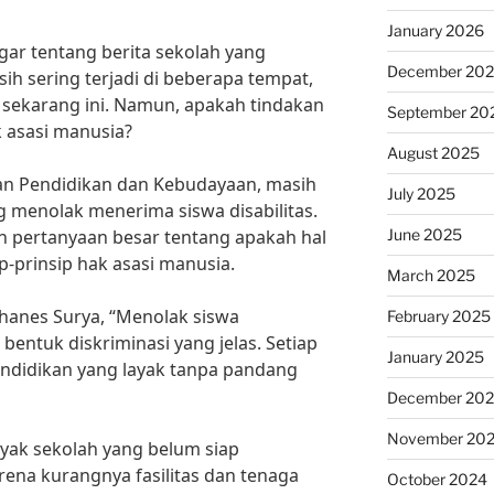
January 2026
r tentang berita sekolah yang
December 20
sih sering terjadi di beberapa tempat,
 sekarang ini. Namun, apakah tindakan
September 20
 asasi manusia?
August 2025
an Pendidikan dan Kebudayaan, masih
July 2025
g menolak menerima siswa disabilitas.
June 2025
an pertanyaan besar tentang apakah hal
p-prinsip hak asasi manusia.
March 2025
hanes Surya, “Menolak siswa
February 2025
h bentuk diskriminasi yang jelas. Setiap
January 2025
didikan yang layak tanpa pandang
December 20
November 20
ak sekolah yang belum siap
rena kurangnya fasilitas dan tenaga
October 2024