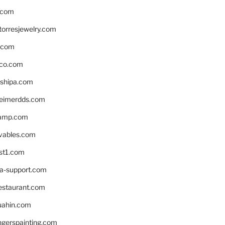
.com
torresjewelry.com
s.com
ico.com
shipa.com
eimerdds.com
camp.com
ivables.com
st1.com
la-support.com
estaurant.com
uahin.com
erspainting.com