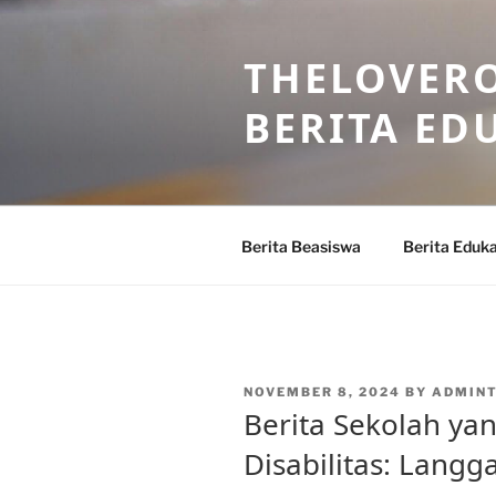
Skip
to
THELOVERO
content
BERITA ED
Berita Beasiswa
Berita Eduka
POSTED
NOVEMBER 8, 2024
BY
ADMIN
ON
Berita Sekolah ya
Disabilitas: Langg