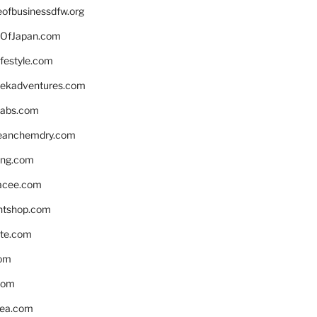
eofbusinessdfw.org
OfJapan.com
ifestyle.com
eekadventures.com
labs.com
leanchemdry.com
ing.com
acee.com
ntshop.com
te.com
om
com
ea.com