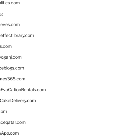
litics.com
rg
neves.com
ffectlibrary.com
ns.com
yoganj.com
rceblogs.com
ames365.com
EvaCationRentals.com
rCakeDelivery.com
.com
enceqatar.com
aApp.com