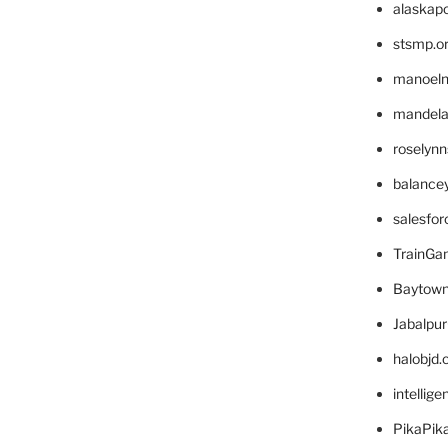
alaskapo
stsmp.o
manoel
mandelae
roselyn
balance
salesfo
TrainG
Baytown
Jabalpu
halobjd
intellig
PikaPik