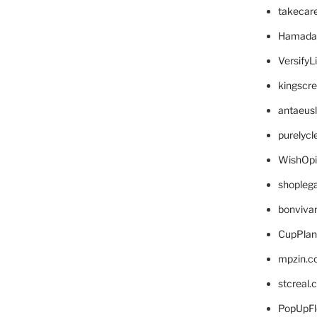
takecar
Hamada
VersifyL
kingscr
antaeus
purelyc
WishOp
shopleg
bonviva
CupPlan
mpzin.c
stcreal.
PopUpFl