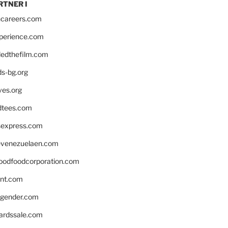
RTNER I
hcareers.com
xperience.com
edthefilm.com
ds-bg.org
ves.org
tees.com
rsexpress.com
venezuelaen.com
oodfoodcorporation.com
nnt.com
gender.com
ardssale.com