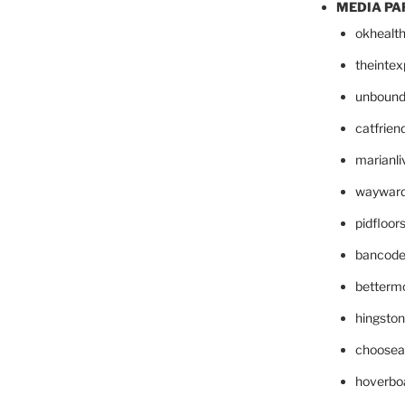
MEDIA PA
okhealt
theinte
unbound
catfrien
marianli
wayward
pidfloo
bancode
betterm
hingsto
choosea
hoverbo