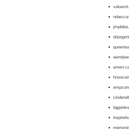
valueml
rebecca
jmpblis
drjorger
queensu
wendyw
ameri-
hrsrece
empcon
cinderel
bigpinkr
inspireh
memming