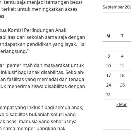
i tentu saja menjadi tantangan besar
September 20
 terkait untuk meningkatkan akses
as.
tua Komisi Perlindungan Anak
M
T
abilitas dari sekolah sama saja dengan
ndapatkan pendidikan yang layak. Hal
 berlangsung.”
3
4
dari pemerintah dan masyarakat untuk
10
11
klusif bagi anak disabilitas. Sekolah-
17
18
gan fasilitas yang memadai dan tenaga
24
25
ntuk menerima siswa disabilitas dengan
31
« Mar
empat yang inklusif bagi semua anak,
wa disabilitas bukanlah solusi yang
hak asasi manusia yang seharusnya
ama-sama memperjuangkan hak