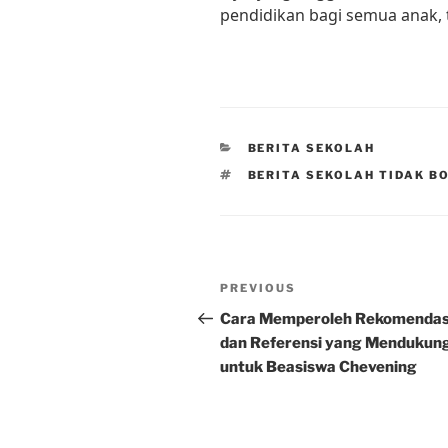
pendidikan bagi semua anak, 
CATEGORIES
BERITA SEKOLAH
TAGS
BERITA SEKOLAH TIDAK B
Post
Previous
PREVIOUS
navigation
Post
Cara Memperoleh Rekomendas
dan Referensi yang Mendukun
untuk Beasiswa Chevening