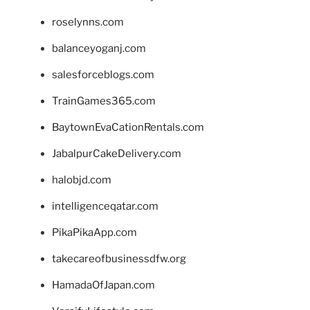
roselynns.com
balanceyoganj.com
salesforceblogs.com
TrainGames365.com
BaytownEvaCationRentals.com
JabalpurCakeDelivery.com
halobjd.com
intelligenceqatar.com
PikaPikaApp.com
takecareofbusinessdfw.org
HamadaOfJapan.com