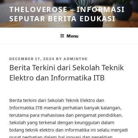
Skip
THELOVEROSE – INFORMASI
to
SEPUTAR BERITA EDUKASI
content
Menu
POSTED
DECEMBER 17, 2024
BY
ADMINTHE
ON
Berita Terkini dari Sekolah Teknik
Elektro dan Informatika ITB
Berita terkini dari Sekolah Teknik Elektro dan
Informatika ITB menarik perhatian banyak kalangan,
terutama para mahasiswa dan pengamat pendidikan.
Sekolah yang terkenal dengan keunggulan dalam
bidang teknik elektro dan informatika ini selalu menjadi
pusat perhatian dalam hal inovasi dan penelitian.