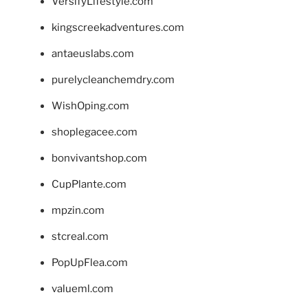
VersifyLifestyle.com
kingscreekadventures.com
antaeuslabs.com
purelycleanchemdry.com
WishOping.com
shoplegacee.com
bonvivantshop.com
CupPlante.com
mpzin.com
stcreal.com
PopUpFlea.com
valueml.com