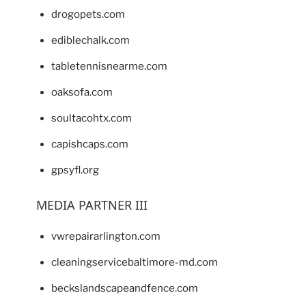
drogopets.com
ediblechalk.com
tabletennisnearme.com
oaksofa.com
soultacohtx.com
capishcaps.com
gpsyfl.org
MEDIA PARTNER III
vwrepairarlington.com
cleaningservicebaltimore-md.com
beckslandscapeandfence.com