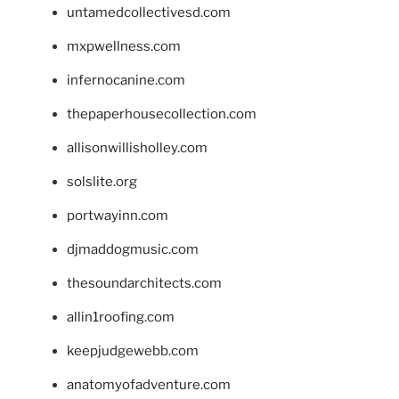
untamedcollectivesd.com
mxpwellness.com
infernocanine.com
thepaperhousecollection.com
allisonwillisholley.com
solslite.org
portwayinn.com
djmaddogmusic.com
thesoundarchitects.com
allin1roofing.com
keepjudgewebb.com
anatomyofadventure.com