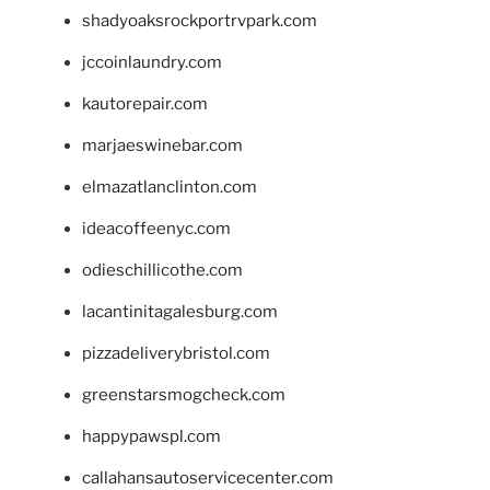
shadyoaksrockportrvpark.com
jccoinlaundry.com
kautorepair.com
marjaeswinebar.com
elmazatlanclinton.com
ideacoffeenyc.com
odieschillicothe.com
lacantinitagalesburg.com
pizzadeliverybristol.com
greenstarsmogcheck.com
happypawspl.com
callahansautoservicecenter.com