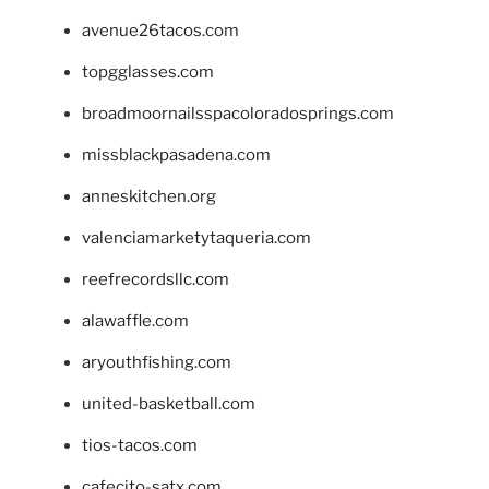
avenue26tacos.com
topgglasses.com
broadmoornailsspacoloradosprings.com
missblackpasadena.com
anneskitchen.org
valenciamarketytaqueria.com
reefrecordsllc.com
alawaffle.com
aryouthfishing.com
united-basketball.com
tios-tacos.com
cafecito-satx.com