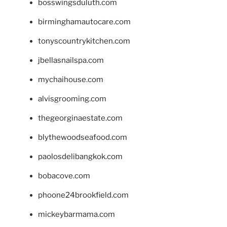
bosswingsduluth.com
birminghamautocare.com
tonyscountrykitchen.com
jbellasnailspa.com
mychaihouse.com
alvisgrooming.com
thegeorginaestate.com
blythewoodseafood.com
paolosdelibangkok.com
bobacove.com
phoone24brookfield.com
mickeybarmama.com