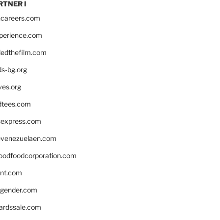
RTNER I
hcareers.com
xperience.com
edthefilm.com
ds-bg.org
ves.org
tees.com
rsexpress.com
venezuelaen.com
oodfoodcorporation.com
nnt.com
gender.com
ardssale.com