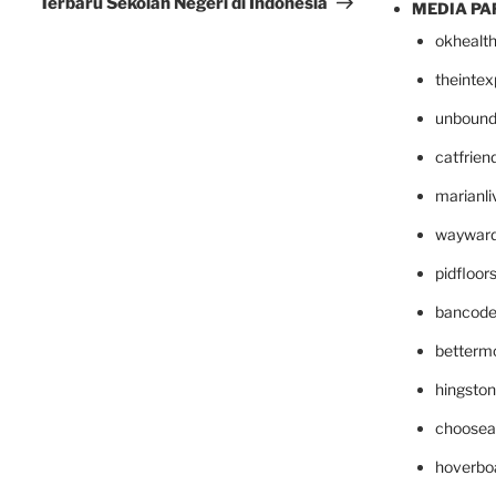
Terbaru Sekolah Negeri di Indonesia
MEDIA PA
okhealt
theinte
unbound
catfrien
marianli
wayward
pidfloo
bancode
betterm
hingsto
choosea
hoverbo