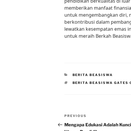
pendidikan berkualitas di luar
memberikan manfaat finansia
untuk mengembangkan diri, me
berkontribusi dalam pembang
lewatkan kesempatan emas ini
untuk meraih Berkah Beasisw
CATEGORIES
BERITA BEASISWA
TAGS
BERITA BEASISWA GATES
Post
Previous
PREVIOUS
navigation
Post
Mengapa Edukasi Adalah Kunc