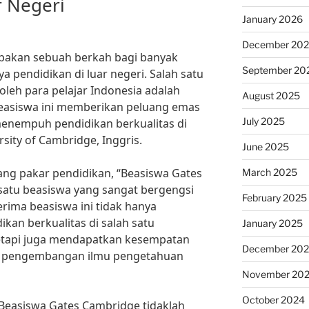
r Negeri
January 2026
December 20
akan sebuah berkah bagi banyak
September 20
a pendidikan di luar negeri. Salah satu
oleh para pelajar Indonesia adalah
August 2025
easiswa ini memberikan peluang emas
July 2025
 menempuh pendidikan berkualitas di
rsity of Cambridge, Inggris.
June 2025
rang pakar pendidikan, “Beasiswa Gates
March 2025
atu beasiswa yang sangat bergengsi
February 2025
rima beasiswa ini tidak hanya
kan berkualitas di salah satu
January 2025
 tetapi juga mendapatkan kesempatan
December 20
dan pengembangan ilmu pengetahuan
November 20
October 2024
easiswa Gates Cambridge tidaklah