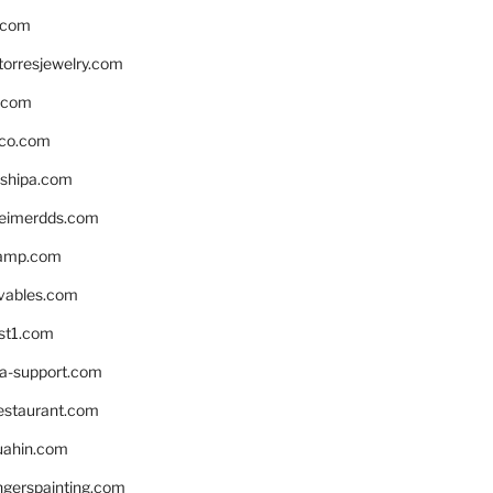
.com
torresjewelry.com
s.com
ico.com
shipa.com
eimerdds.com
camp.com
ivables.com
st1.com
la-support.com
estaurant.com
uahin.com
erspainting.com