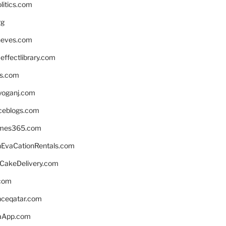
litics.com
rg
neves.com
ffectlibrary.com
ns.com
yoganj.com
rceblogs.com
ames365.com
EvaCationRentals.com
rCakeDelivery.com
.com
enceqatar.com
aApp.com