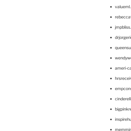
valueml
rebecca
jmpblis
drjorger
queensu
wendyw
ameri-
hrsrece
empcon
cinderel
bigpinkr
inspireh
memming