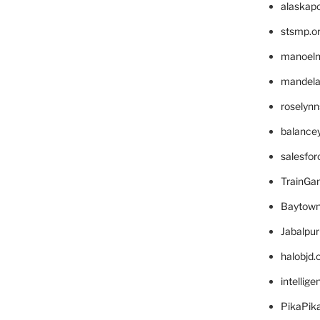
alaskapo
stsmp.o
manoel
mandelae
roselyn
balance
salesfo
TrainG
Baytown
Jabalpu
halobjd
intellig
PikaPik