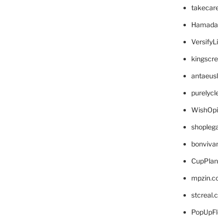
takecar
Hamada
VersifyL
kingscr
antaeus
purelyc
WishOp
shopleg
bonviva
CupPlan
mpzin.c
stcreal.
PopUpFl