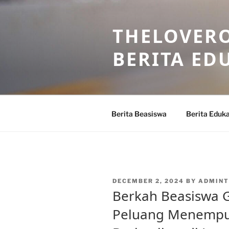
Skip
to
THELOVERO
content
BERITA ED
Berita Beasiswa
Berita Eduka
POSTED
DECEMBER 2, 2024
BY
ADMINT
ON
Berkah Beasiswa 
Peluang Menempu