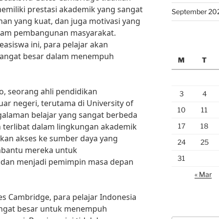
miliki prestasi akademik yang sangat
September 20
an yang kuat, dan juga motivasi yang
dalam pembangunan masyarakat.
easiswa ini, para pelajar akan
sangat besar dalam menempuh
M
T
o, seorang ahli pendidikan
3
4
luar negeri, terutama di University of
10
11
alaman belajar yang sangat berbeda
an terlibat dalam lingkungan akademik
17
18
tkan akses ke sumber daya yang
24
25
embantu mereka untuk
31
 dan menjadi pemimpin masa depan
« Mar
s Cambridge, para pelajar Indonesia
angat besar untuk menempuh