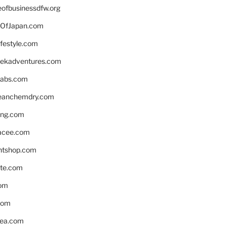
eofbusinessdfw.org
OfJapan.com
ifestyle.com
eekadventures.com
labs.com
leanchemdry.com
ing.com
acee.com
ntshop.com
te.com
om
com
ea.com