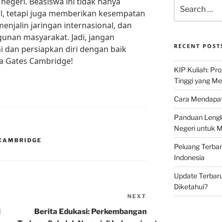
 negeri. Beasiswa ini tidak hanya
Search
l, tetapi juga memberikan kesempatan
for:
njalin jaringan internasional, dan
unan masyarakat. Jadi, jangan
RECENT POST
 dan persiapkan diri dengan baik
a Gates Cambridge!
KIP Kuliah: Pr
Tinggi yang M
Cara Mendapat
Panduan Lengk
Negeri untuk 
 CAMBRIDGE
Peluang Terba
Indonesia
Update Terbaru
Diketahui?
NEXT
Next
Post
i
Berita Edukasi: Perkembangan