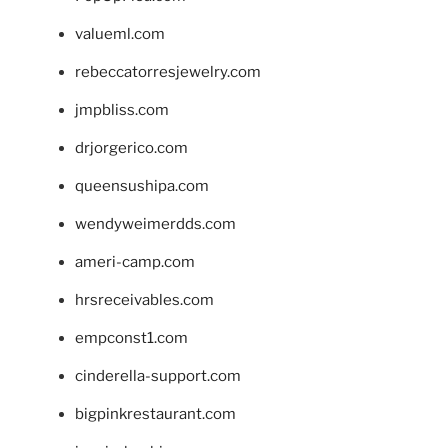
valueml.com
rebeccatorresjewelry.com
jmpbliss.com
drjorgerico.com
queensushipa.com
wendyweimerdds.com
ameri-camp.com
hrsreceivables.com
empconst1.com
cinderella-support.com
bigpinkrestaurant.com