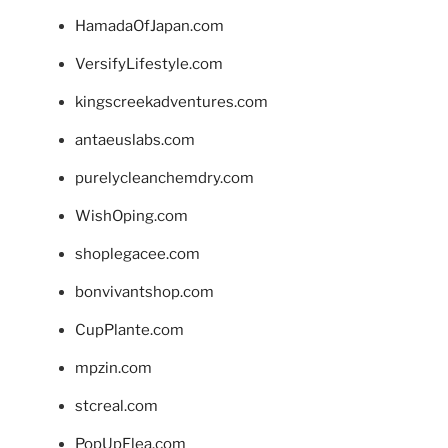
HamadaOfJapan.com
VersifyLifestyle.com
kingscreekadventures.com
antaeuslabs.com
purelycleanchemdry.com
WishOping.com
shoplegacee.com
bonvivantshop.com
CupPlante.com
mpzin.com
stcreal.com
PopUpFlea.com