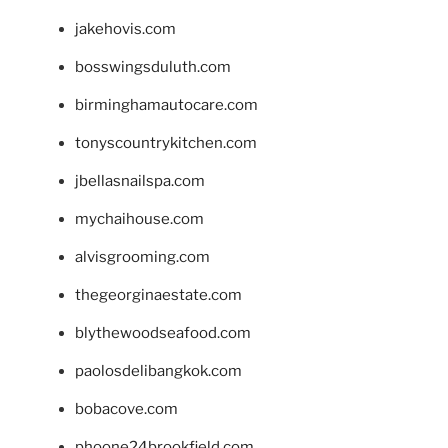
jakehovis.com
bosswingsduluth.com
birminghamautocare.com
tonyscountrykitchen.com
jbellasnailspa.com
mychaihouse.com
alvisgrooming.com
thegeorginaestate.com
blythewoodseafood.com
paolosdelibangkok.com
bobacove.com
phoone24brookfield.com