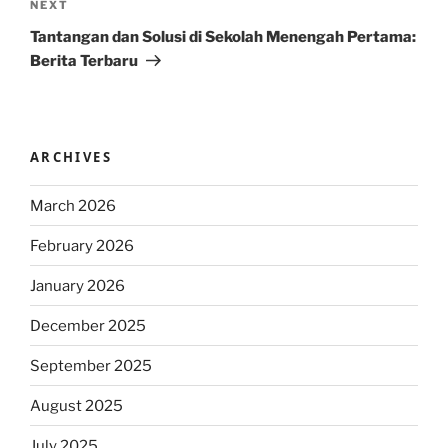
Next
NEXT
Post
Tantangan dan Solusi di Sekolah Menengah Pertama:
Berita Terbaru
ARCHIVES
March 2026
February 2026
January 2026
December 2025
September 2025
August 2025
July 2025