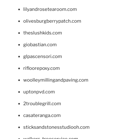
lilyandrosetearoom.com
olivesburgberrypatch.com
theslushkids.com
giobastian.com
glpascensori.com
rifloorepoxy.com
woolleymillingandpaving.com
uptonpvd.com
2troublegrill.com
casateranga.com
sticksandstonesstudiooh.com
walkers-treeservice.com