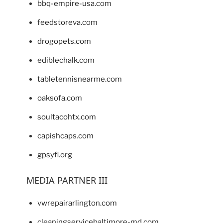
bbq-empire-usa.com
feedstoreva.com
drogopets.com
ediblechalk.com
tabletennisnearme.com
oaksofa.com
soultacohtx.com
capishcaps.com
gpsyfl.org
MEDIA PARTNER III
vwrepairarlington.com
cleaningservicebaltimore-md.com