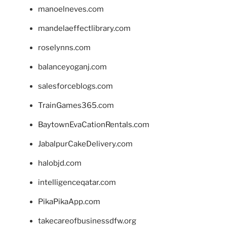
manoelneves.com
mandelaeffectlibrary.com
roselynns.com
balanceyoganj.com
salesforceblogs.com
TrainGames365.com
BaytownEvaCationRentals.com
JabalpurCakeDelivery.com
halobjd.com
intelligenceqatar.com
PikaPikaApp.com
takecareofbusinessdfw.org