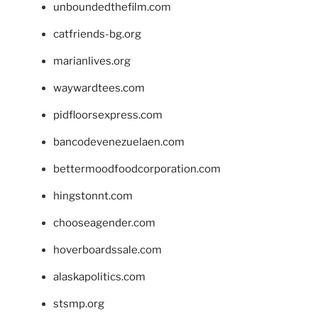
unboundedthefilm.com
catfriends-bg.org
marianlives.org
waywardtees.com
pidfloorsexpress.com
bancodevenezuelaen.com
bettermoodfoodcorporation.com
hingstonnt.com
chooseagender.com
hoverboardssale.com
alaskapolitics.com
stsmp.org