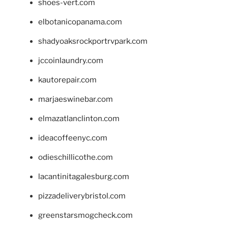
shoes-vert.com
elbotanicopanama.com
shadyoaksrockportrvpark.com
jccoinlaundry.com
kautorepair.com
marjaeswinebar.com
elmazatlanclinton.com
ideacoffeenyc.com
odieschillicothe.com
lacantinitagalesburg.com
pizzadeliverybristol.com
greenstarsmogcheck.com