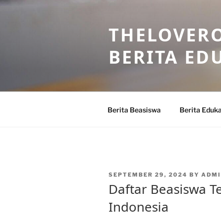
Skip
to
THELOVERO
content
BERITA ED
Berita Beasiswa
Berita Eduka
POSTED
SEPTEMBER 29, 2024
BY
ADMI
ON
Daftar Beasiswa T
Indonesia