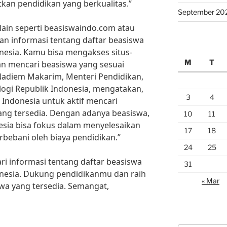
kan pendidikan yang berkualitas.”
September 20
us lain seperti beasiswaindo.com atau
n informasi tentang daftar beasiswa
nesia. Kamu bisa mengakses situs-
M
T
dan mencari beasiswa yang sesuai
Nadiem Makarim, Menteri Pendidikan,
logi Republik Indonesia, mengatakan,
3
4
ndonesia untuk aktif mencari
ang tersedia. Dengan adanya beasiswa,
10
11
sia bisa fokus dalam menyelesaikan
17
18
rbebani oleh biaya pendidikan.”
24
25
ri informasi tentang daftar beasiswa
31
onesia. Dukung pendidikanmu dan raih
« Mar
wa yang tersedia. Semangat,