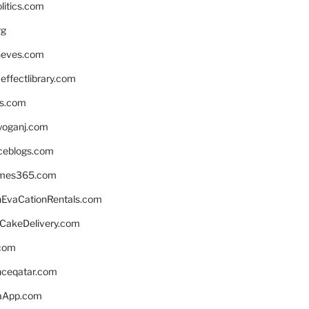
litics.com
rg
neves.com
ffectlibrary.com
ns.com
yoganj.com
rceblogs.com
ames365.com
EvaCationRentals.com
rCakeDelivery.com
.com
enceqatar.com
aApp.com