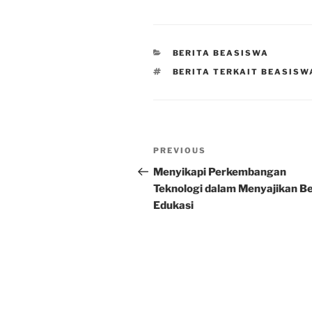
CATEGORIES
BERITA BEASISWA
TAGS
BERITA TERKAIT BEASISW
Post
Previous
PREVIOUS
navigation
Post
Menyikapi Perkembangan
Teknologi dalam Menyajikan Be
Edukasi