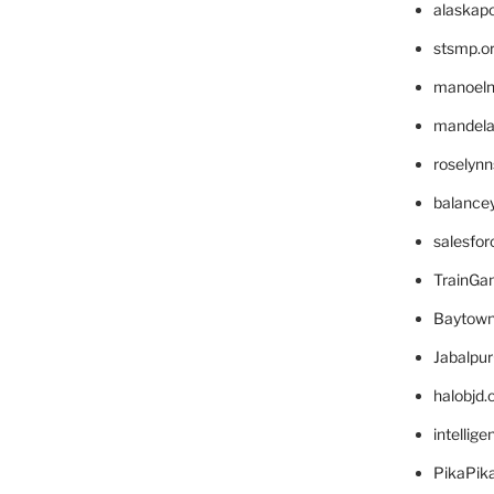
alaskapo
stsmp.o
manoel
mandelae
roselyn
balance
salesfo
TrainG
Baytown
Jabalpu
halobjd
intellig
PikaPik