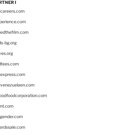
RTNER I
hcareers.com
xperience.com
edthefilm.com
ds-bg.org
ves.org
tees.com
rsexpress.com
venezuelaen.com
oodfoodcorporation.com
nnt.com
gender.com
ardssale.com