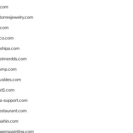
.com
torresjewelry.com
s.com
ico.com
shipa.com
eimerdds.com
camp.com
ivables.com
st1.com
la-support.com
estaurant.com
uahin.com
erspainting.com