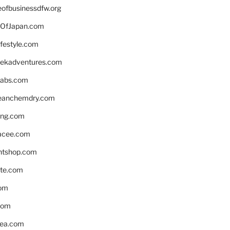
eofbusinessdfw.org
OfJapan.com
ifestyle.com
eekadventures.com
labs.com
leanchemdry.com
ing.com
acee.com
ntshop.com
te.com
om
com
ea.com