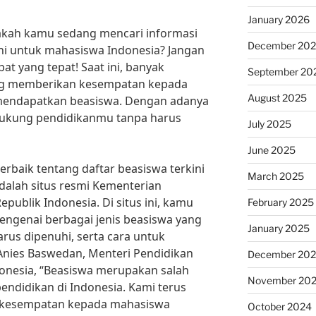
January 2026
akah kamu sedang mencari informasi
December 20
ini untuk mahasiswa Indonesia? Jangan
at yang tepat! Saat ini, banyak
September 20
ng memberikan kesempatan kepada
August 2025
mendapatkan beasiswa. Dengan adanya
dukung pendidikanmu tanpa harus
July 2025
June 2025
erbaik tentang daftar beasiswa terkini
March 2025
dalah situs resmi Kementerian
ublik Indonesia. Di situs ini, kamu
February 2025
ngenai berbagai jenis beasiswa yang
January 2025
arus dipenuhi, serta cara untuk
 Anies Baswedan, Menteri Pendidikan
December 20
onesia, “Beasiswa merupakan salah
November 20
ndidikan di Indonesia. Kami terus
 kesempatan kepada mahasiswa
October 2024