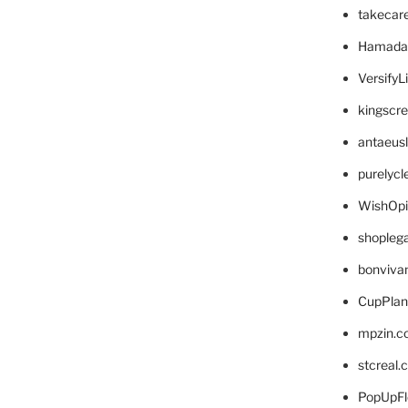
takecar
Hamada
VersifyL
kingscr
antaeus
purelyc
WishOp
shopleg
bonviva
CupPlan
mpzin.c
stcreal.
PopUpFl