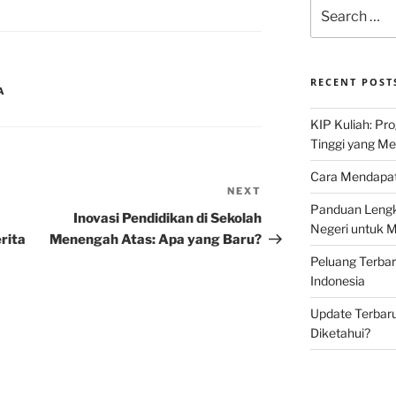
Search
for:
RECENT POST
A
KIP Kuliah: Pr
Tinggi yang M
Cara Mendapat
NEXT
Next
Panduan Lengk
Post
Inovasi Pendidikan di Sekolah
Negeri untuk 
rita
Menengah Atas: Apa yang Baru?
Peluang Terba
Indonesia
Update Terbaru
Diketahui?