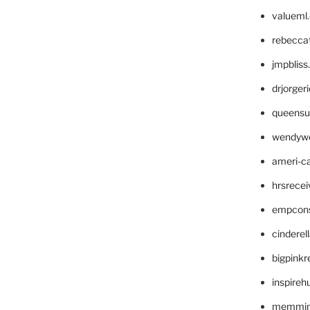
valueml
rebecca
jmpblis
drjorger
queensu
wendyw
ameri-
hrsrece
empcon
cinderel
bigpinkr
inspireh
memming