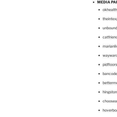
MEDIA PA
okhealt
theinte
unbound
catfrien
marianli
wayward
pidfloo
bancode
betterm
hingsto
choosea
hoverbo