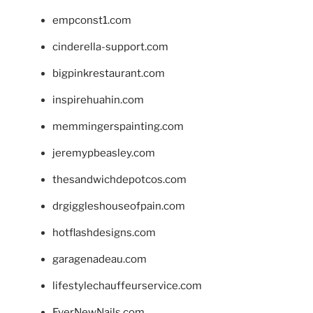
empconst1.com
cinderella-support.com
bigpinkrestaurant.com
inspirehuahin.com
memmingerspainting.com
jeremypbeasley.com
thesandwichdepotcos.com
drgiggleshouseofpain.com
hotflashdesigns.com
garagenadeau.com
lifestylechauffeurservice.com
EverNewNails.com