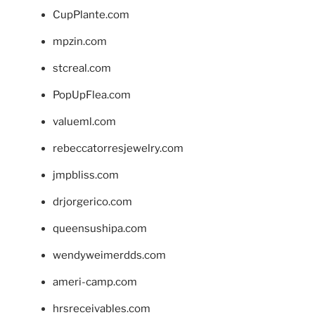
CupPlante.com
mpzin.com
stcreal.com
PopUpFlea.com
valueml.com
rebeccatorresjewelry.com
jmpbliss.com
drjorgerico.com
queensushipa.com
wendyweimerdds.com
ameri-camp.com
hrsreceivables.com