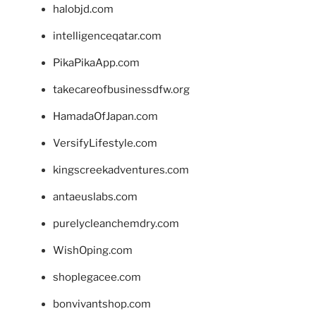
halobjd.com
intelligenceqatar.com
PikaPikaApp.com
takecareofbusinessdfw.org
HamadaOfJapan.com
VersifyLifestyle.com
kingscreekadventures.com
antaeuslabs.com
purelycleanchemdry.com
WishOping.com
shoplegacee.com
bonvivantshop.com