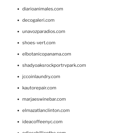
diarioanimales.com
decogaleri.com
unavozparadios.com
shoes-vert.com
elbotanicopanama.com
shadyoaksrockportrvpark.com
jccoinlaundry.com
kautorepair.com
marjaeswinebar.com
elmazatlanclinton.com
ideacoffeenyc.com
odieschillicothe.com