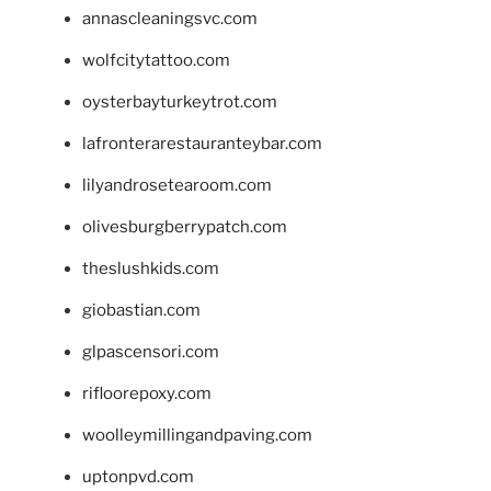
annascleaningsvc.com
wolfcitytattoo.com
oysterbayturkeytrot.com
lafronterarestauranteybar.com
lilyandrosetearoom.com
olivesburgberrypatch.com
theslushkids.com
giobastian.com
glpascensori.com
rifloorepoxy.com
woolleymillingandpaving.com
uptonpvd.com