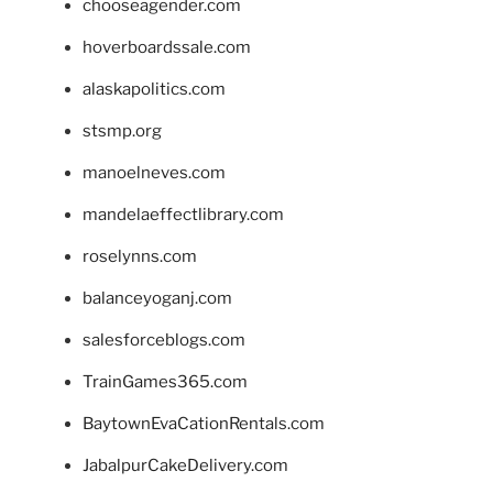
chooseagender.com
hoverboardssale.com
alaskapolitics.com
stsmp.org
manoelneves.com
mandelaeffectlibrary.com
roselynns.com
balanceyoganj.com
salesforceblogs.com
TrainGames365.com
BaytownEvaCationRentals.com
JabalpurCakeDelivery.com