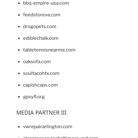
bbq-empire-usa.com
feedstoreva.com
drogopets.com
ediblechalk.com
tabletennisnearme.com
oaksofa.com
soultacohtx.com
capishcaps.com
gpsyfl.org
MEDIA PARTNER III
vwrepairarlington.com