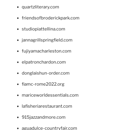
quartzliterary.com
friendsofbroderickpark.com
studiopiattellina.com
jannagrillspringfield.com
fujiyamacharleston.com
elpatronchardon.com
donglaishun-order.com
fiamc-rome2022.org
mariceworldessentials.com
lafisheriarestaurant.com
915jazzandmore.com
aguadulce-countryfair.com