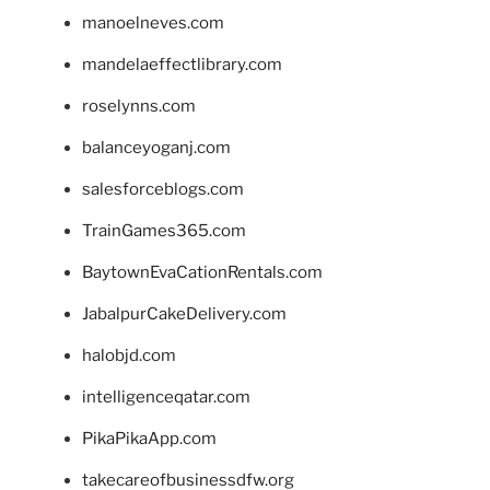
manoelneves.com
mandelaeffectlibrary.com
roselynns.com
balanceyoganj.com
salesforceblogs.com
TrainGames365.com
BaytownEvaCationRentals.com
JabalpurCakeDelivery.com
halobjd.com
intelligenceqatar.com
PikaPikaApp.com
takecareofbusinessdfw.org