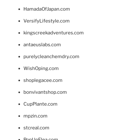
HamadaOfJapan.com
VersifyLifestyle.com
kingscreekadventures.com
antaeuslabs.com
purelycleanchemdry.com
WishOping.com
shoplegacee.com
bonvivantshop.com
CupPlante.com
mpzin.com
stcreal.com
PopUpFlea.com