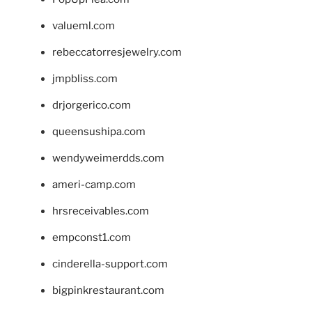
valueml.com
rebeccatorresjewelry.com
jmpbliss.com
drjorgerico.com
queensushipa.com
wendyweimerdds.com
ameri-camp.com
hrsreceivables.com
empconst1.com
cinderella-support.com
bigpinkrestaurant.com