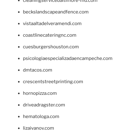
cleaningservicebaltimore-md.com
beckslandscapeandfence.com
vistaaltadelveramendi.com
coastlinecateringnc.com
cuesburgershouston.com
psicologiaespecializadaencampeche.com
dmtacos.com
crescentstreetprinting.com
hornopizza.com
driveadragster.com
hematologa.com
lizaivanov.com