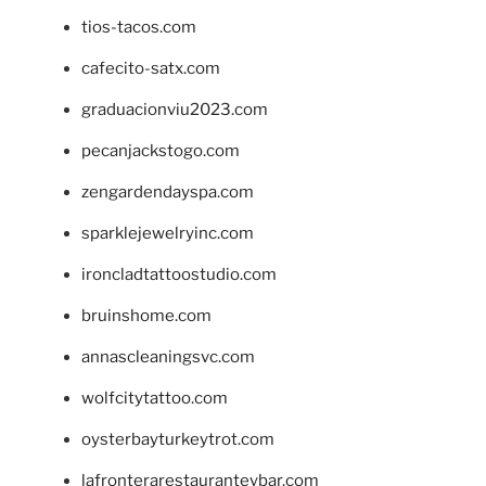
tios-tacos.com
cafecito-satx.com
graduacionviu2023.com
pecanjackstogo.com
zengardendayspa.com
sparklejewelryinc.com
ironcladtattoostudio.com
bruinshome.com
annascleaningsvc.com
wolfcitytattoo.com
oysterbayturkeytrot.com
lafronterarestauranteybar.com