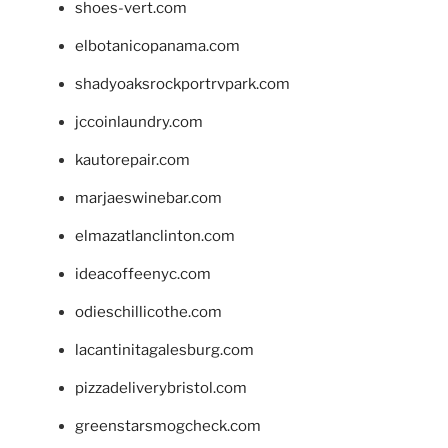
shoes-vert.com
elbotanicopanama.com
shadyoaksrockportrvpark.com
jccoinlaundry.com
kautorepair.com
marjaeswinebar.com
elmazatlanclinton.com
ideacoffeenyc.com
odieschillicothe.com
lacantinitagalesburg.com
pizzadeliverybristol.com
greenstarsmogcheck.com