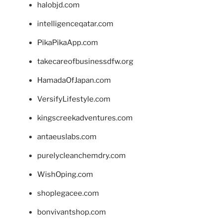
halobjd.com
intelligenceqatar.com
PikaPikaApp.com
takecareofbusinessdfw.org
HamadaOfJapan.com
VersifyLifestyle.com
kingscreekadventures.com
antaeuslabs.com
purelycleanchemdry.com
WishOping.com
shoplegacee.com
bonvivantshop.com