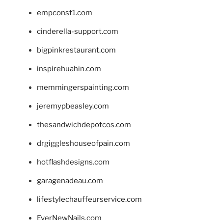
empconst1.com
cinderella-support.com
bigpinkrestaurant.com
inspirehuahin.com
memmingerspainting.com
jeremypbeasley.com
thesandwichdepotcos.com
drgiggleshouseofpain.com
hotflashdesigns.com
garagenadeau.com
lifestylechauffeurservice.com
EverNewNails.com