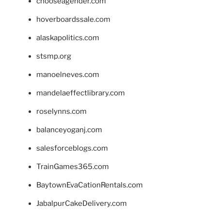
chooseagender.com
hoverboardssale.com
alaskapolitics.com
stsmp.org
manoelneves.com
mandelaeffectlibrary.com
roselynns.com
balanceyoganj.com
salesforceblogs.com
TrainGames365.com
BaytownEvaCationRentals.com
JabalpurCakeDelivery.com