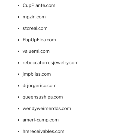
CupPlante.com
mpzin.com
stcreal.com
PopUpFlea.com
valueml.com
rebeccatorresjewelry.com
jmpbliss.com
drjorgerico.com
queensushipa.com
wendyweimerdds.com
ameri-camp.com
hrsreceivables.com