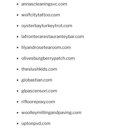
annascleaningsvc.com
wolfcitytattoo.com
oysterbayturkeytrot.com
lafronterarestauranteybar.com
lilyandrosetearoom.com
olivesburgberrypatch.com
theslushkids.com
giobastian.com
glpascensori.com
rifloorepoxy.com
woolleymillingandpaving.com
uptonpvd.com