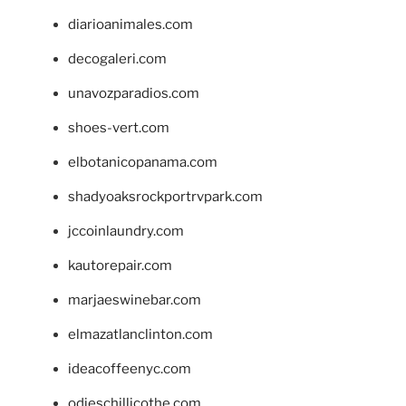
diarioanimales.com
decogaleri.com
unavozparadios.com
shoes-vert.com
elbotanicopanama.com
shadyoaksrockportrvpark.com
jccoinlaundry.com
kautorepair.com
marjaeswinebar.com
elmazatlanclinton.com
ideacoffeenyc.com
odieschillicothe.com