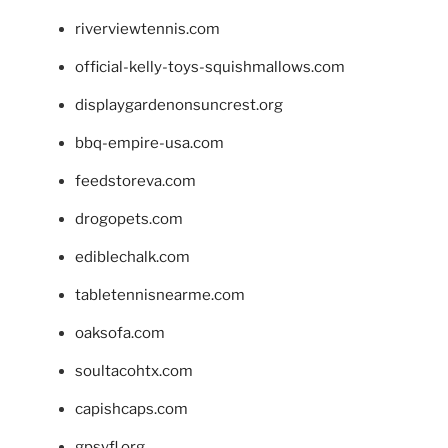
riverviewtennis.com
official-kelly-toys-squishmallows.com
displaygardenonsuncrest.org
bbq-empire-usa.com
feedstoreva.com
drogopets.com
ediblechalk.com
tabletennisnearme.com
oaksofa.com
soultacohtx.com
capishcaps.com
gpsyfl.org