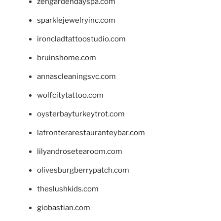
zengardendayspa.com
sparklejewelryinc.com
ironcladtattoostudio.com
bruinshome.com
annascleaningsvc.com
wolfcitytattoo.com
oysterbayturkeytrot.com
lafronterarestauranteybar.com
lilyandrosetearoom.com
olivesburgberrypatch.com
theslushkids.com
giobastian.com