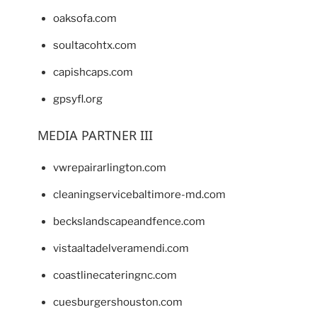
oaksofa.com
soultacohtx.com
capishcaps.com
gpsyfl.org
MEDIA PARTNER III
vwrepairarlington.com
cleaningservicebaltimore-md.com
beckslandscapeandfence.com
vistaaltadelveramendi.com
coastlinecateringnc.com
cuesburgershouston.com