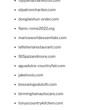
fujiyamacharleston.com
elpatronchardon.com
donglaishun-order.com
fiamc-rome2022.org
mariceworldessentials.com
lafisheriarestaurant.com
915jazzandmore.com
aguadulce-countryfair.com
jakehovis.com
bosswingsduluth.com
birminghamautocare.com
tonyscountrykitchen.com