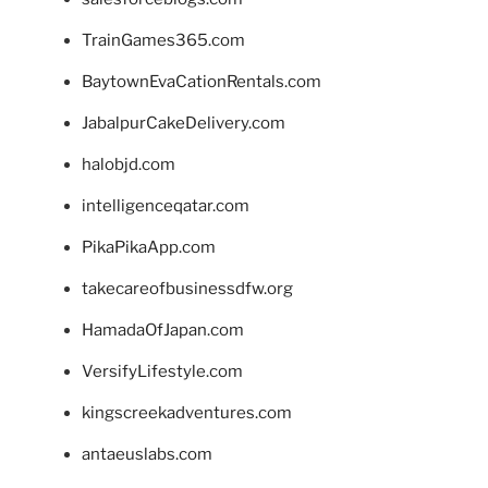
TrainGames365.com
BaytownEvaCationRentals.com
JabalpurCakeDelivery.com
halobjd.com
intelligenceqatar.com
PikaPikaApp.com
takecareofbusinessdfw.org
HamadaOfJapan.com
VersifyLifestyle.com
kingscreekadventures.com
antaeuslabs.com