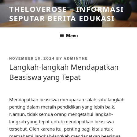
Skip
THELOVEROSE – INFORMASI
to
SEPUTAR BERITA EDUKASI
content
Menu
POSTED
NOVEMBER 16, 2024
BY
ADMINTHE
ON
Langkah-langkah Mendapatkan
Beasiswa yang Tepat
Mendapatkan beasiswa merupakan salah satu langkah
penting dalam meraih pendidikan yang lebih baik.
Namun, tidak semua orang mengetahui langkah-
langkah yang tepat untuk mendapatkan beasiswa
tersebut. Oleh karena itu, penting bagi kita untuk
memahami langkah-langkah mendapatkan beasiswa