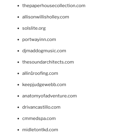
thepaperhousecollection.com
allisonwillisholley.com
solslite.org
portwayinn.com
djmaddogmusic.com
thesoundarchitects.com
allin1roofing.com
keepjudgewebb.com
anatomyofadventure.com
drivancastillo.com
cmmedspa.com
midletontkd.com