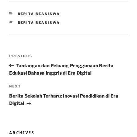
CATEGORIES
BERITA BEASISWA
TAGS
BERITA BEASISWA
Post
Previous
PREVIOUS
navigation
Post
Tantangan dan Peluang Penggunaan Berita
Edukasi Bahasa Inggris di Era Digital
Next
NEXT
Post
Berita Sekolah Terbaru: Inovasi Pendidikan di Era
Digital
ARCHIVES