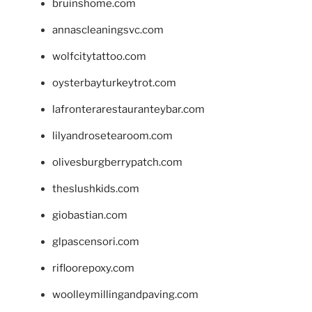
bruinshome.com
annascleaningsvc.com
wolfcitytattoo.com
oysterbayturkeytrot.com
lafronterarestauranteybar.com
lilyandrosetearoom.com
olivesburgberrypatch.com
theslushkids.com
giobastian.com
glpascensori.com
rifloorepoxy.com
woolleymillingandpaving.com