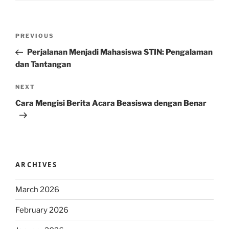
Post
Previous
PREVIOUS
navigation
Post
Perjalanan Menjadi Mahasiswa STIN: Pengalaman
dan Tantangan
Next
NEXT
Post
Cara Mengisi Berita Acara Beasiswa dengan Benar
ARCHIVES
March 2026
February 2026