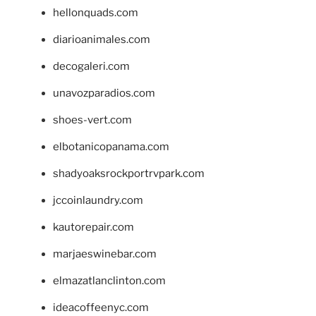
hellonquads.com
diarioanimales.com
decogaleri.com
unavozparadios.com
shoes-vert.com
elbotanicopanama.com
shadyoaksrockportrvpark.com
jccoinlaundry.com
kautorepair.com
marjaeswinebar.com
elmazatlanclinton.com
ideacoffeenyc.com