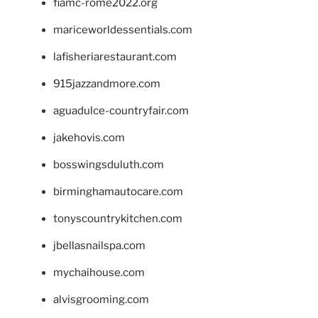
fiamc-rome2022.org
mariceworldessentials.com
lafisheriarestaurant.com
915jazzandmore.com
aguadulce-countryfair.com
jakehovis.com
bosswingsduluth.com
birminghamautocare.com
tonyscountrykitchen.com
jbellasnailspa.com
mychaihouse.com
alvisgrooming.com