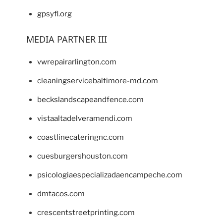
gpsyfl.org
MEDIA PARTNER III
vwrepairarlington.com
cleaningservicebaltimore-md.com
beckslandscapeandfence.com
vistaaltadelveramendi.com
coastlinecateringnc.com
cuesburgershouston.com
psicologiaespecializadaencampeche.com
dmtacos.com
crescentstreetprinting.com