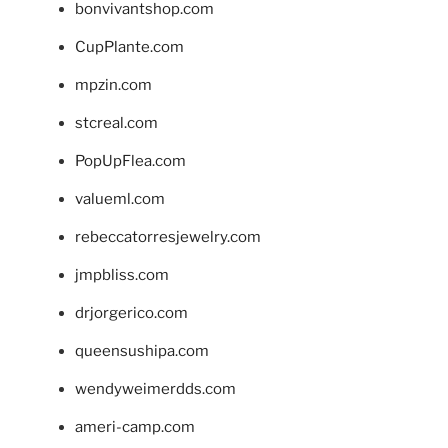
bonvivantshop.com
CupPlante.com
mpzin.com
stcreal.com
PopUpFlea.com
valueml.com
rebeccatorresjewelry.com
jmpbliss.com
drjorgerico.com
queensushipa.com
wendyweimerdds.com
ameri-camp.com