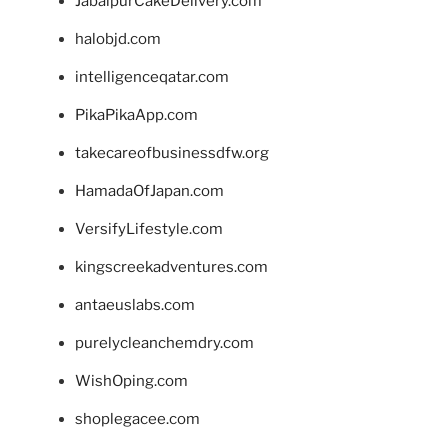
JabalpurCakeDelivery.com
halobjd.com
intelligenceqatar.com
PikaPikaApp.com
takecareofbusinessdfw.org
HamadaOfJapan.com
VersifyLifestyle.com
kingscreekadventures.com
antaeuslabs.com
purelycleanchemdry.com
WishOping.com
shoplegacee.com