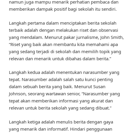
namun juga mampu menarik perhatian pembaca dan
memberikan dampak positif bagi sekolah itu sendiri.
Langkah pertama dalam menciptakan berita sekolah
terbaik adalah dengan melakukan riset dan observasi
yang mendalam. Menurut pakar jurnalisme, John Smith,
“Riset yang baik akan membantu kita memahami apa
yang sedang terjadi di sekolah dan memilih topik yang
relevan dan menarik untuk dibahas dalam berita.”
Langkah kedua adalah menentukan narasumber yang
tepat. Narasumber adalah salah satu kunci penting
dalam sebuah berita yang baik. Menurut Susan
Johnson, seorang wartawan senior, “Narasumber yang
tepat akan memberikan informasi yang akurat dan
relevan untuk berita sekolah yang sedang dibuat.”
Langkah ketiga adalah menulis berita dengan gaya
yang menarik dan informatif. Hindari penggunaan