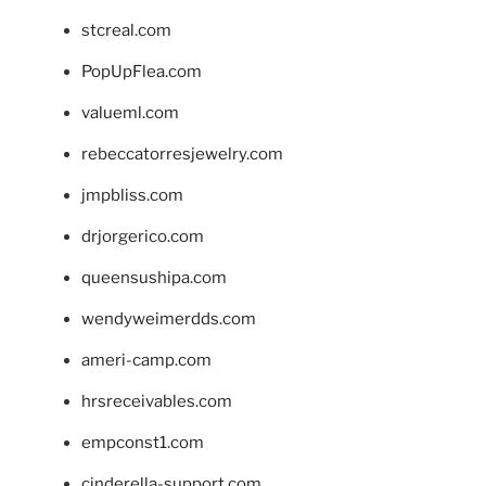
stcreal.com
PopUpFlea.com
valueml.com
rebeccatorresjewelry.com
jmpbliss.com
drjorgerico.com
queensushipa.com
wendyweimerdds.com
ameri-camp.com
hrsreceivables.com
empconst1.com
cinderella-support.com