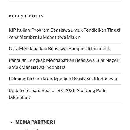
RECENT POSTS
KIP Kuliah: Program Beasiswa untuk Pendidikan Tinggi
yang Membantu Mahasiswa Miskin
Cara Mendapatkan Beasiswa Kampus di Indonesia
Panduan Lengkap Mendapatkan Beasiswa Luar Negeri
untuk Mahasiswa Indonesia
Peluang Terbaru Mendapatkan Beasiswa di Indonesia
Update Terbaru Soal UTBK 2021: Apa yang Perlu
Diketahui?
MEDIA PARTNER I