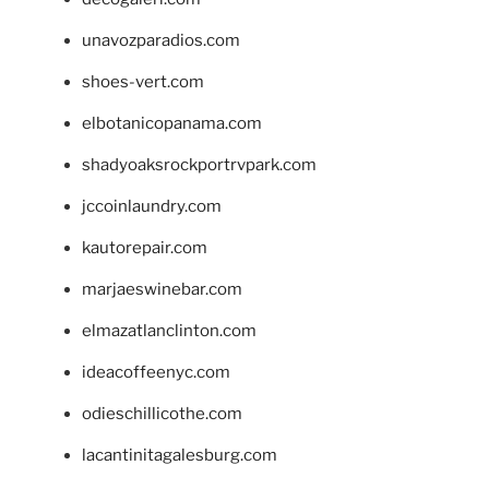
unavozparadios.com
shoes-vert.com
elbotanicopanama.com
shadyoaksrockportrvpark.com
jccoinlaundry.com
kautorepair.com
marjaeswinebar.com
elmazatlanclinton.com
ideacoffeenyc.com
odieschillicothe.com
lacantinitagalesburg.com