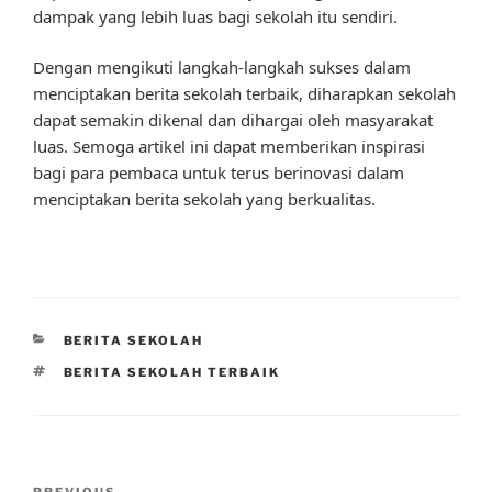
dampak yang lebih luas bagi sekolah itu sendiri.
Dengan mengikuti langkah-langkah sukses dalam
menciptakan berita sekolah terbaik, diharapkan sekolah
dapat semakin dikenal dan dihargai oleh masyarakat
luas. Semoga artikel ini dapat memberikan inspirasi
bagi para pembaca untuk terus berinovasi dalam
menciptakan berita sekolah yang berkualitas.
CATEGORIES
BERITA SEKOLAH
TAGS
BERITA SEKOLAH TERBAIK
Post
PREVIOUS