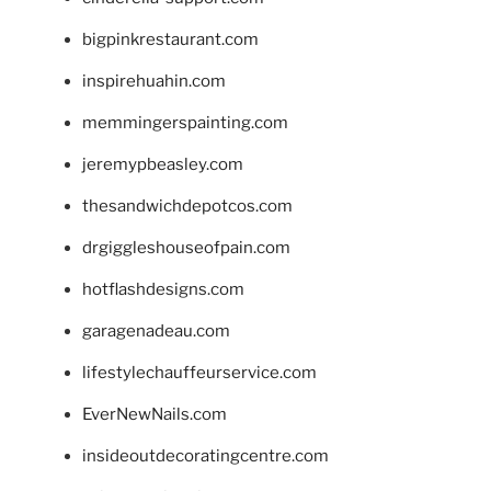
bigpinkrestaurant.com
inspirehuahin.com
memmingerspainting.com
jeremypbeasley.com
thesandwichdepotcos.com
drgiggleshouseofpain.com
hotflashdesigns.com
garagenadeau.com
lifestylechauffeurservice.com
EverNewNails.com
insideoutdecoratingcentre.com