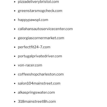
pizzadeliverybristol.com
greenstarsmogcheck.com
happypawspl.com
callahansautoservicecenter.com
georgiascornermarket.com
perfectfit24-7.com
portugalprivatedriver.com
von-racer.com
coffeeshopcharleston.com
salon104mainstreet.com
alkaspringswater.com
318mainstreet8h.com