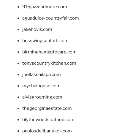
915jazzandmore.com
aguadulce-countryfair.com
jakehovis.com
bosswingsduluth.com
birminghamautocare.com
tonyscountrykitchen.com
jbellasnailspa.com
mychaihouse.com
alvisgrooming.com
thegeorginaestate.com
blythewoodseafood.com
paolosdelibangkok.com