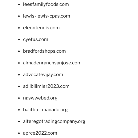
leesfamilyfoods.com
lewis-lewis-cpas.com
eleontennis.com
cyetus.com
bradfordshops.com
almadenranchsanjose.com
advocatevijay.com
adlibilimler2023.com
naswwebed.org
balithut-manado.org
alteregotradingcompany.org
aprce2022.com