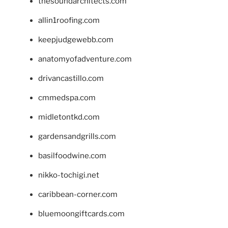
thesoundarchitects.com
allin1roofing.com
keepjudgewebb.com
anatomyofadventure.com
drivancastillo.com
cmmedspa.com
midletontkd.com
gardensandgrills.com
basilfoodwine.com
nikko-tochigi.net
caribbean-corner.com
bluemoongiftcards.com