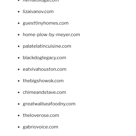
hematologa.com
lizaivanov.com
guesttinyhomes.com
home-plow-by-meyer.com
palatelatincuisine.com
blackdoglegacy.com
eatvivahouston.com
thebigshowok.com
chimeandstave.com
greatwallseafoodny.com
theloverose.com
gabriovoice.com