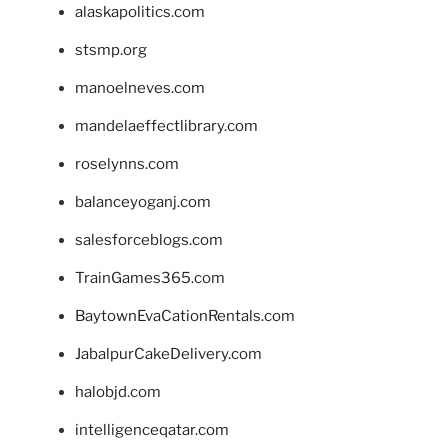
alaskapolitics.com
stsmp.org
manoelneves.com
mandelaeffectlibrary.com
roselynns.com
balanceyoganj.com
salesforceblogs.com
TrainGames365.com
BaytownEvaCationRentals.com
JabalpurCakeDelivery.com
halobjd.com
intelligenceqatar.com