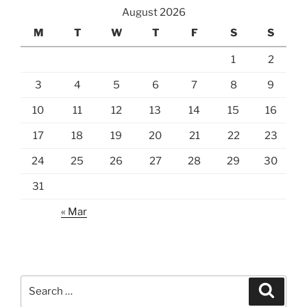
August 2026
M
T
W
T
F
S
S
1
2
3
4
5
6
7
8
9
10
11
12
13
14
15
16
17
18
19
20
21
22
23
24
25
26
27
28
29
30
31
« Mar
Search
Search
for: