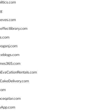
litics.com
rg
neves.com
ffectlibrary.com
ns.com
yoganj.com
rceblogs.com
ames365.com
EvaCationRentals.com
rCakeDelivery.com
.com
enceqatar.com
aApp.com