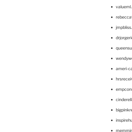
valueml
rebecca
jmpblis
drjorger
queensu
wendyw
ameri-
hrsrece
empcon
cinderel
bigpinkr
inspireh
memming