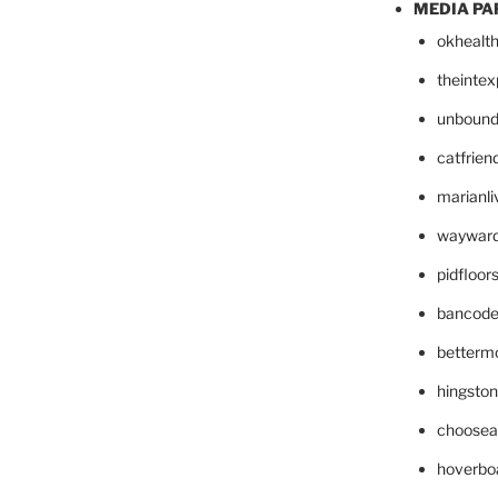
MEDIA PA
okhealt
theinte
unbound
catfrien
marianli
wayward
pidfloo
bancode
betterm
hingsto
choosea
hoverbo