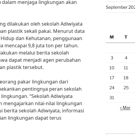
ru dalam menjaga lingkungan akan
September 20
ng dilakukan oleh sekolah Adiwiyata
 plastik sekali pakai. Menurut data
M
T
n Hidup dan Kehutanan, penggunaan
sia mencapai 9,8 juta ton per tahun.
lakukan melalui berita sekolah
3
4
iswa dapat menjadi agen perubahan
 plastik tersebut.
10
11
17
18
n, seorang pakar lingkungan dari
24
25
nekankan pentingnya peran sekolah
ingkungan. “Sekolah Adiwiyata
31
m mengajarkan nilai-nilai lingkungan
« Mar
 berita sekolah Adiwiyata, informasi
rian lingkungan dapat terus