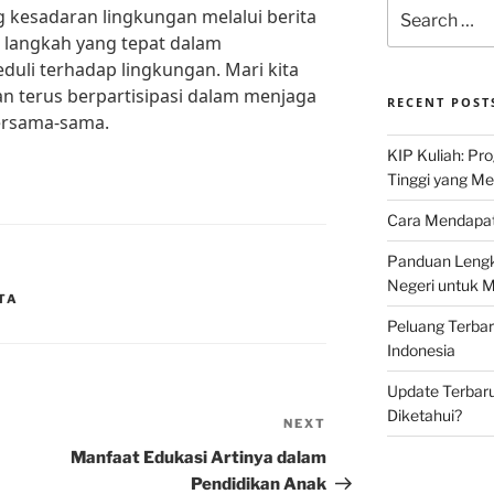
Search
kesadaran lingkungan melalui berita
for:
 langkah yang tepat dalam
uli terhadap lingkungan. Mari kita
n terus berpartisipasi dalam menjaga
RECENT POST
bersama-sama.
KIP Kuliah: Pr
Tinggi yang M
Cara Mendapat
Panduan Lengk
Negeri untuk 
TA
Peluang Terba
Indonesia
Update Terbaru
Diketahui?
NEXT
Next
Post
Manfaat Edukasi Artinya dalam
Pendidikan Anak