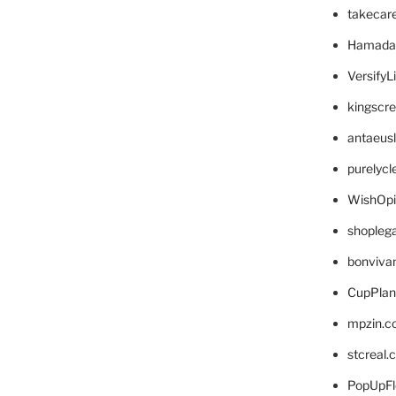
takecar
Hamada
VersifyL
kingscr
antaeus
purelyc
WishOp
shopleg
bonviva
CupPlan
mpzin.c
stcreal.
PopUpFl