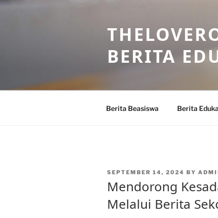
Skip
to
THELOVERO
content
BERITA ED
Berita Beasiswa
Berita Eduka
POSTED
SEPTEMBER 14, 2024
BY
ADMI
ON
Mendorong Kesad
Melalui Berita Sek