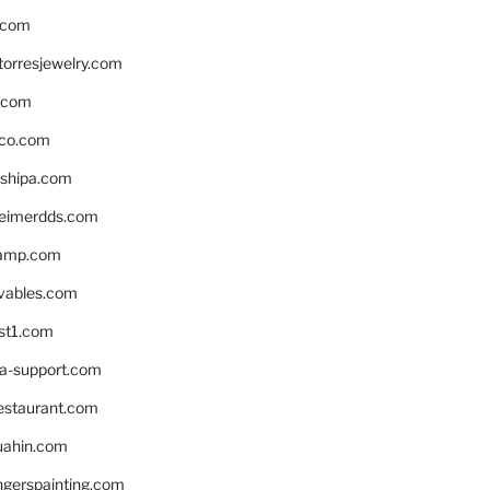
.com
torresjewelry.com
s.com
ico.com
shipa.com
eimerdds.com
camp.com
ivables.com
st1.com
la-support.com
estaurant.com
uahin.com
erspainting.com