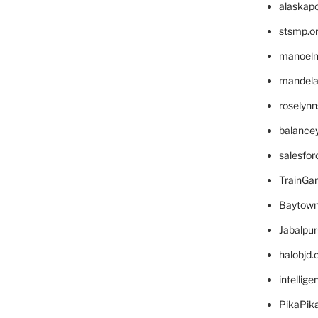
alaskapo
stsmp.o
manoel
mandelae
roselyn
balance
salesfo
TrainG
Baytown
Jabalpu
halobjd
intellig
PikaPik