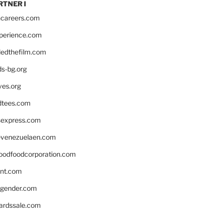
RTNER I
hcareers.com
xperience.com
edthefilm.com
ds-bg.org
ves.org
tees.com
rsexpress.com
venezuelaen.com
oodfoodcorporation.com
nnt.com
gender.com
ardssale.com