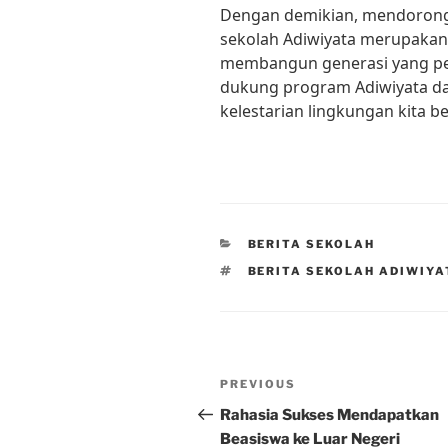
Dengan demikian, mendorong 
sekolah Adiwiyata merupakan
membangun generasi yang ped
dukung program Adiwiyata da
kelestarian lingkungan kita 
CATEGORIES
BERITA SEKOLAH
TAGS
BERITA SEKOLAH ADIWIYA
Post
Previous
PREVIOUS
navigation
Post
Rahasia Sukses Mendapatkan
Beasiswa ke Luar Negeri