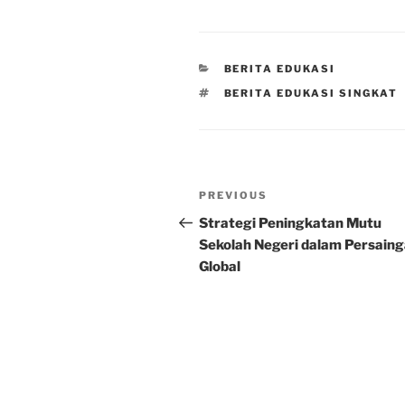
CATEGORIES
BERITA EDUKASI
TAGS
BERITA EDUKASI SINGKAT
Post
Previous
PREVIOUS
navigation
Post
Strategi Peningkatan Mutu
Sekolah Negeri dalam Persain
Global