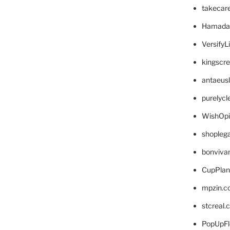
takecar
Hamada
VersifyL
kingscr
antaeus
purelyc
WishOp
shopleg
bonviva
CupPlan
mpzin.c
stcreal.
PopUpFl