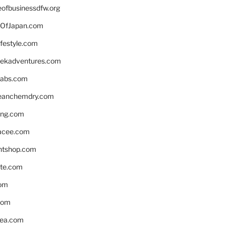
eofbusinessdfw.org
OfJapan.com
ifestyle.com
eekadventures.com
labs.com
leanchemdry.com
ing.com
acee.com
ntshop.com
te.com
om
com
ea.com