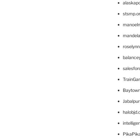
alaskapo
stsmp.o
manoel
mandelae
roselyn
balance
salesfo
TrainG
Baytown
Jabalpu
halobjd
intellig
PikaPik