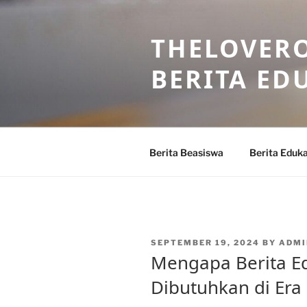
Skip
to
THELOVERO
content
BERITA ED
Berita Beasiswa
Berita Eduka
POSTED
SEPTEMBER 19, 2024
BY
ADMI
ON
Mengapa Berita Ed
Dibutuhkan di Era 