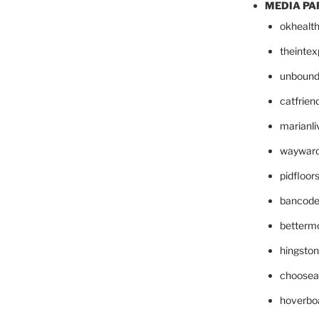
MEDIA PA
okhealt
theinte
unbound
catfrien
marianli
wayward
pidfloo
bancode
betterm
hingsto
choosea
hoverbo