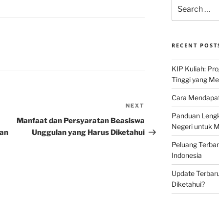
Search
for:
RECENT POST
KIP Kuliah: Pr
Tinggi yang M
Cara Mendapat
NEXT
Next
Panduan Lengk
Post
Manfaat dan Persyaratan Beasiswa
Negeri untuk 
gan
Unggulan yang Harus Diketahui
Peluang Terba
Indonesia
Update Terbaru
Diketahui?