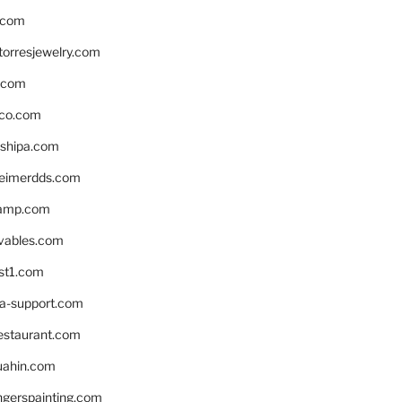
.com
torresjewelry.com
s.com
ico.com
shipa.com
eimerdds.com
camp.com
ivables.com
st1.com
la-support.com
estaurant.com
uahin.com
erspainting.com