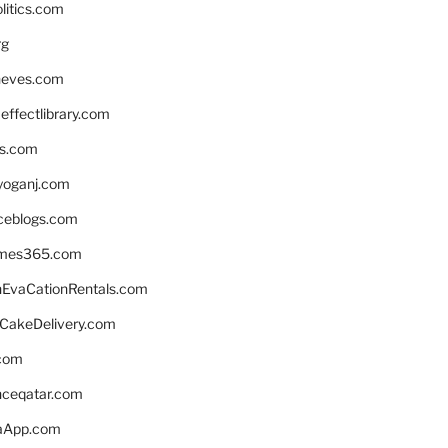
litics.com
rg
neves.com
ffectlibrary.com
ns.com
yoganj.com
rceblogs.com
ames365.com
EvaCationRentals.com
rCakeDelivery.com
.com
enceqatar.com
aApp.com