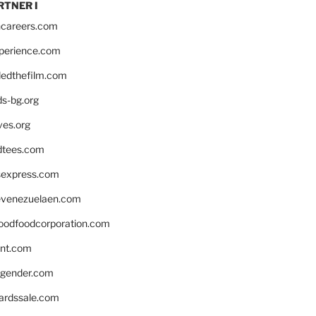
RTNER I
hcareers.com
xperience.com
edthefilm.com
ds-bg.org
ves.org
tees.com
rsexpress.com
venezuelaen.com
oodfoodcorporation.com
nnt.com
gender.com
ardssale.com