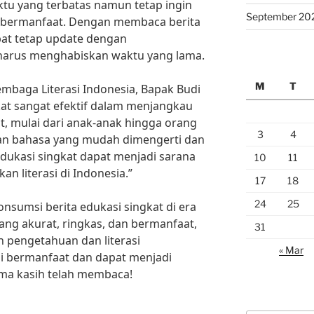
tu yang terbatas namun tetap ingin
September 20
 bermanfaat. Dengan membaca berita
pat tetap update dengan
harus menghabiskan waktu yang lama.
M
T
embaga Literasi Indonesia, Bapak Budi
kat sangat efektif dalam menjangkau
, mulai dari anak-anak hingga orang
3
4
n bahasa yang mudah dimengerti dan
edukasi singkat dapat menjadi sarana
10
11
n literasi di Indonesia.”
17
18
24
25
nsumsi berita edukasi singkat di era
yang akurat, ringkas, dan bermanfaat,
31
n pengetahuan dan literasi
« Mar
ni bermanfaat dan dapat menjadi
rima kasih telah membaca!