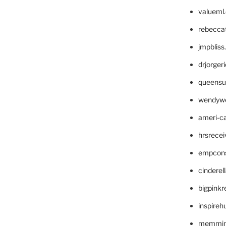
valueml
rebecca
jmpblis
drjorger
queensu
wendyw
ameri-
hrsrece
empcon
cinderel
bigpinkr
inspireh
memming