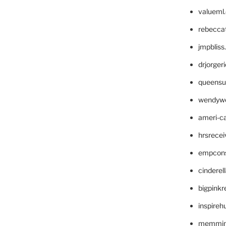
valueml
rebecca
jmpblis
drjorger
queensu
wendyw
ameri-
hrsrece
empcon
cinderel
bigpinkr
inspireh
memming