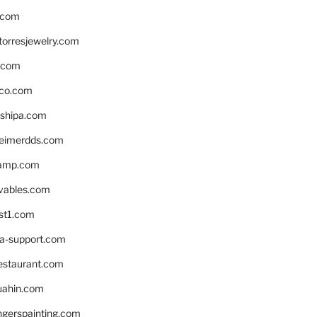
.com
torresjewelry.com
s.com
ico.com
shipa.com
eimerdds.com
camp.com
ivables.com
st1.com
la-support.com
estaurant.com
uahin.com
erspainting.com