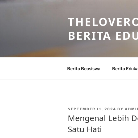
Skip
to
THELOVERO
content
BERITA ED
Berita Beasiswa
Berita Eduka
POSTED
SEPTEMBER 11, 2024
BY
ADMI
ON
Mengenal Lebih D
Satu Hati