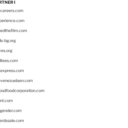
RTNER I
hcareers.com
xperience.com
edthefilm.com
ds-bg.org
ves.org
tees.com
rsexpress.com
venezuelaen.com
oodfoodcorporation.com
nnt.com
gender.com
ardssale.com