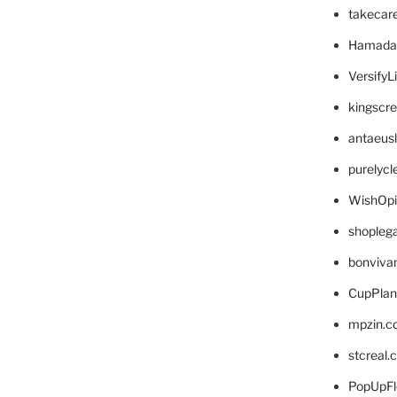
takecar
Hamada
VersifyL
kingscr
antaeus
purelyc
WishOp
shopleg
bonviva
CupPlan
mpzin.c
stcreal.
PopUpFl