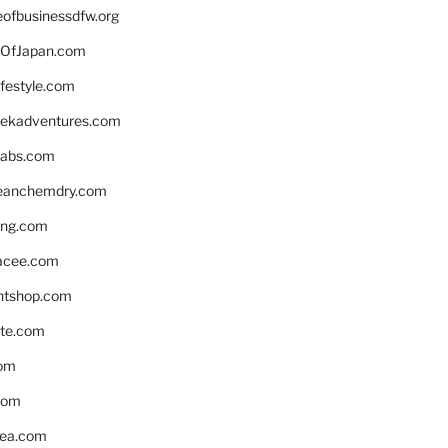
eofbusinessdfw.org
OfJapan.com
ifestyle.com
eekadventures.com
labs.com
leanchemdry.com
ing.com
acee.com
ntshop.com
te.com
om
com
ea.com