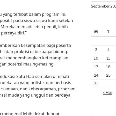
September 20
u yang terlibat dalam program ini,
ositif pada siswa-siswa kami setelah
Mereka menjadi lebih peduli, lebih
M
T
percaya diri.”
 memberikan kesempatan bagi peserta
3
4
hli dan praktisi di berbagai bidang.
apat mengembangkan keterampilan
10
11
gan potensi masing-masing.
17
18
24
25
 edukasi Satu Hati semakin diminati
ndekatan yang holistik dan berbasis
31
kebersamaan, dan keberagaman, program
« Mar
rasi muda yang unggul dan berdaya
ua mengenal lebih dekat dengan