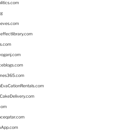
litics.com
rg
neves.com
ffectlibrary.com
ns.com
yoganj.com
rceblogs.com
ames365.com
EvaCationRentals.com
rCakeDelivery.com
.com
enceqatar.com
aApp.com