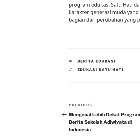
program edukasi Satu Hati 
karakter generasi muda yang 
bagian dari perubahan yang po
CATEGORIES
BERITA EDUKASI
TAGS
EDUKASI SATU HATI
Post
Previous
PREVIOUS
navigation
Post
Mengenal Lebih Dekat Progra
Berita Sekolah Adiwiyata di
Indonesia