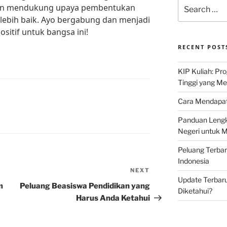
Search
dan mendukung upaya pembentukan
for:
lebih baik. Ayo bergabung dan menjadi
sitif untuk bangsa ini!
RECENT POST
KIP Kuliah: Pr
Tinggi yang M
Cara Mendapat
Panduan Lengk
Negeri untuk 
Peluang Terba
Indonesia
NEXT
Next
Update Terbaru
Post
m
Peluang Beasiswa Pendidikan yang
Diketahui?
Harus Anda Ketahui