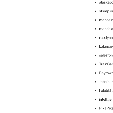
alaskapo
stsmp.o
manoel
mandelae
roselyn
balance
salesfo
TrainG
Baytown
Jabalpu
halobjd
intellig
PikaPik