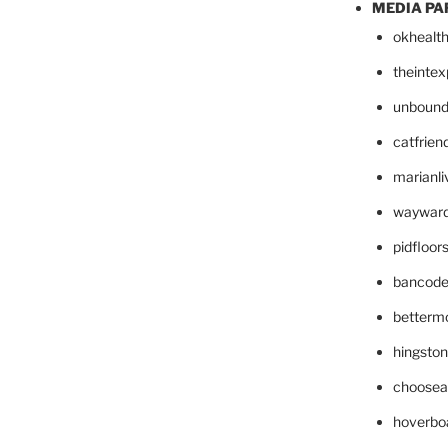
MEDIA PA
okhealt
theinte
unbound
catfrien
marianli
wayward
pidfloo
bancode
betterm
hingsto
choosea
hoverbo