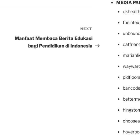
MEDIA PA
okhealt
theinte
NEXT
Next
unbound
Post
Manfaat Membaca Berita Edukasi
catfrien
bagi Pendidikan di Indonesia
marianli
wayward
pidfloo
bancode
betterm
hingsto
choosea
hoverbo