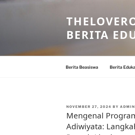
Skip
to
THELOVERO
content
BERITA ED
Berita Beasiswa
Berita Eduka
POSTED
NOVEMBER 27, 2024
BY
ADMIN
ON
Mengenal Program
Adiwiyata: Langk