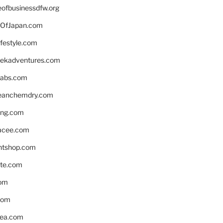
eofbusinessdfw.org
OfJapan.com
ifestyle.com
eekadventures.com
labs.com
leanchemdry.com
ing.com
acee.com
ntshop.com
te.com
om
com
ea.com