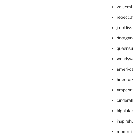
valueml
rebecca
jmpblis
drjorger
queensu
wendyw
ameri-
hrsrece
empcon
cinderel
bigpinkr
inspireh
memming