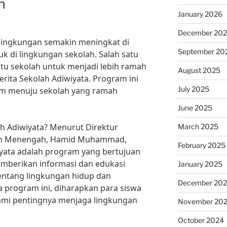
n
January 2026
December 20
p lingkungan semakin meningkat di
September 20
k di lingkungan sekolah. Salah satu
u sekolah untuk menjadi lebih ramah
August 2025
rita Sekolah Adiwiyata. Program ini
July 2025
am menuju sekolah yang ramah
June 2025
ah Adiwiyata? Menurut Direktur
March 2025
dan Menengah, Hamid Muhammad,
February 2025
iyata adalah program yang bertujuan
mberikan informasi dan edukasi
January 2025
entang lingkungan hidup dan
December 20
 program ini, diharapkan para siswa
ami pentingnya menjaga lingkungan
November 20
October 2024