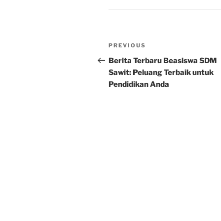
Post
Previous
PREVIOUS
navigation
Post
Berita Terbaru Beasiswa SDM
Sawit: Peluang Terbaik untuk
Pendidikan Anda