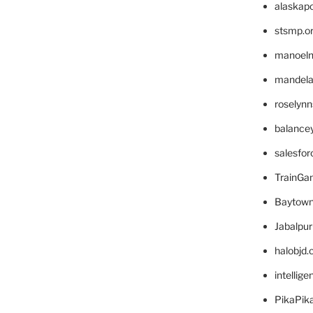
alaskapo
stsmp.o
manoel
mandelae
roselyn
balance
salesfo
TrainG
Baytown
Jabalpu
halobjd
intellig
PikaPik