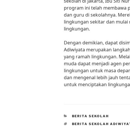
sekolah di Jakarta, Ibu Siti
program ini telah membawa pe
dan guru di sekolahnya. Mere
lingkungan sekitar dan mula
lingkungan.
Dengan demikian, dapat disi
Adiwiyata merupakan langkah
yang ramah lingkungan. Melal
muda dapat menjadi agen per
lingkungan untuk masa depan y
dan mengenal lebih jauh tent
untuk menciptakan lingkungan
CATEGORIES
BERITA SEKOLAH
TAGS
BERITA SEKOLAH ADIWIYA