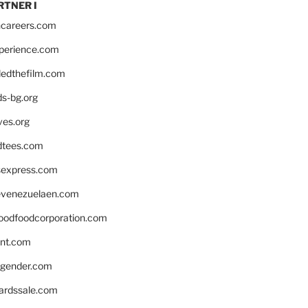
RTNER I
hcareers.com
xperience.com
edthefilm.com
ds-bg.org
ves.org
tees.com
rsexpress.com
venezuelaen.com
oodfoodcorporation.com
nnt.com
gender.com
ardssale.com