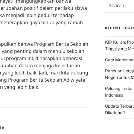
 Nurhayati, mengungkapkan bahwa
Search
rubahan positif dalam perilaku siswa
for:
ka menjadi lebih peduli terhadap
i menerapkan gaya hidup yang ramah
RECENT POST
KIP Kuliah: Pr
mpulkan bahwa Program Berita Sekolah
Tinggi yang M
 yang penting dalam menuju sekolah
ui program ini, diharapkan generasi
Cara Mendapat
ubahan dalam menjaga kelestarian
Panduan Lengk
ang lebih baik. Jadi, mari kita dukung
Negeri untuk 
ang Program Berita Sekolah Adiwiyata
 yang lebih baik.
Peluang Terba
Indonesia
Update Terbaru
Diketahui?
TA