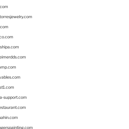
.com
torresjewelry.com
s.com
ico.com
shipa.com
eimerdds.com
camp.com
ivables.com
st1.com
la-support.com
estaurant.com
uahin.com
erspainting.com