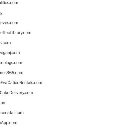
litics.com
rg
neves.com
ffectlibrary.com
ns.com
yoganj.com
rceblogs.com
ames365.com
EvaCationRentals.com
rCakeDelivery.com
.com
enceqatar.com
aApp.com