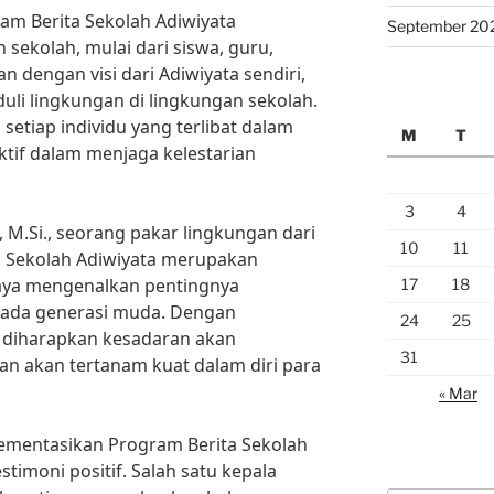
am Berita Sekolah Adiwiyata
September 20
sekolah, mulai dari siswa, guru,
an dengan visi dari Adiwiyata sendiri,
uli lingkungan di lingkungan sekolah.
etiap individu yang terlibat dalam
M
T
ktif dalam menjaga kelestarian
3
4
, M.Si., seorang pakar lingkungan dari
10
11
ta Sekolah Adiwiyata merupakan
aya mengenalkan pentingnya
17
18
pada generasi muda. Dengan
24
25
, diharapkan kesadaran akan
31
n akan tertanam kuat dalam diri para
« Mar
ementasikan Program Berita Sekolah
timoni positif. Salah satu kepala