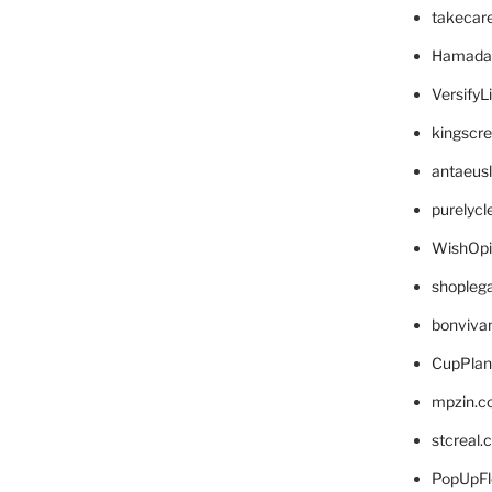
takecar
Hamada
VersifyL
kingscr
antaeus
purelyc
WishOp
shopleg
bonviva
CupPlan
mpzin.c
stcreal.
PopUpFl