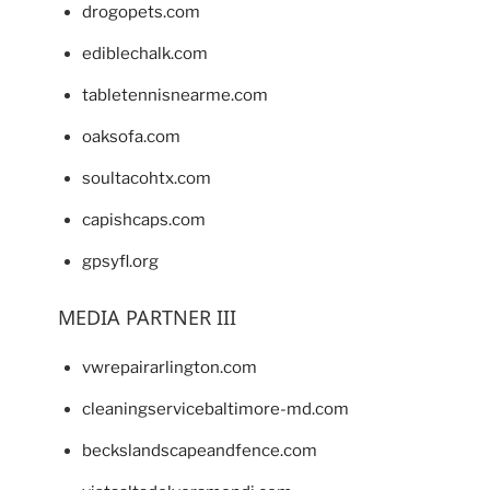
drogopets.com
ediblechalk.com
tabletennisnearme.com
oaksofa.com
soultacohtx.com
capishcaps.com
gpsyfl.org
MEDIA PARTNER III
vwrepairarlington.com
cleaningservicebaltimore-md.com
beckslandscapeandfence.com