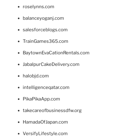
roselynns.com
balanceyoganj.com
salesforceblogs.com
TrainGames365.com
BaytownEvaCationRentals.com
JabalpurCakeDelivery.com
halobjd.com
intelligenceqatar.com
PikaPikaApp.com
takecareofbusinessdfw.org
HamadaOfJapan.com
VersifyLifestyle.com