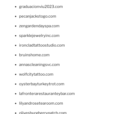
graduacionviu2023.com
pecanjackstogo.com
zengardendayspa.com
sparklejewelryinc.com
ironcladtattoostudio.com
bruinshome.com
annascleaningsvc.com
wolfcitytattoo.com
oysterbayturkeytrot.com
lafronterarestauranteybar.com
lilyandrosetearoom.com
olivesburgberrypatch.com