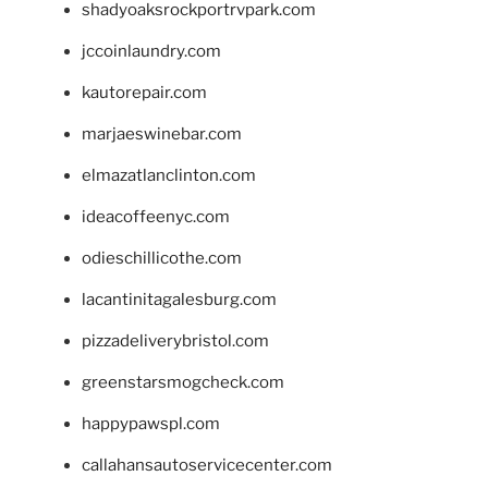
shadyoaksrockportrvpark.com
jccoinlaundry.com
kautorepair.com
marjaeswinebar.com
elmazatlanclinton.com
ideacoffeenyc.com
odieschillicothe.com
lacantinitagalesburg.com
pizzadeliverybristol.com
greenstarsmogcheck.com
happypawspl.com
callahansautoservicecenter.com