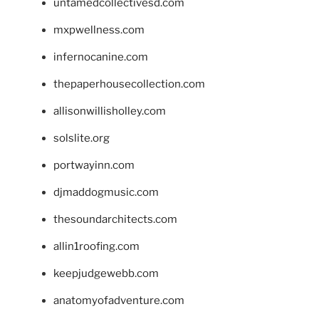
untamedcollectivesd.com
mxpwellness.com
infernocanine.com
thepaperhousecollection.com
allisonwillisholley.com
solslite.org
portwayinn.com
djmaddogmusic.com
thesoundarchitects.com
allin1roofing.com
keepjudgewebb.com
anatomyofadventure.com