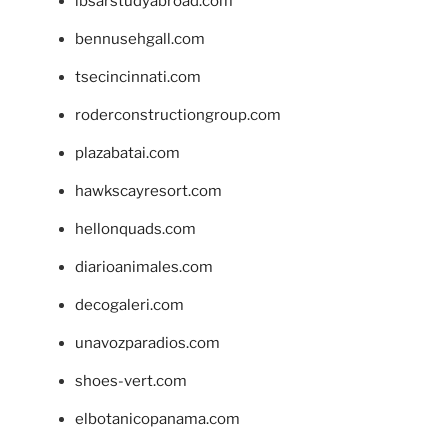
ibsarstudyabroad.com
bennusehgall.com
tsecincinnati.com
roderconstructiongroup.com
plazabatai.com
hawkscayresort.com
hellonquads.com
diarioanimales.com
decogaleri.com
unavozparadios.com
shoes-vert.com
elbotanicopanama.com