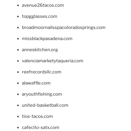
avenue26tacos.com
topgglasses.com
broadmoornailsspacoloradosprings.com
missblackpasadena.com
anneskitchen.org
valenciamarketytaqueria.com
reefrecordsllc.com
alawaffle.com
aryouthfishing.com
united-basketball.com
tios-tacos.com
cafecito-satx.com