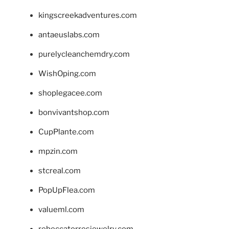
kingscreekadventures.com
antaeuslabs.com
purelycleanchemdry.com
WishOping.com
shoplegacee.com
bonvivantshop.com
CupPlante.com
mpzin.com
stcreal.com
PopUpFlea.com
valueml.com
rebeccatorresjewelry.com