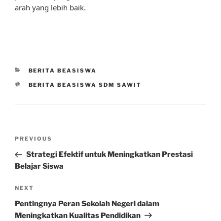
arah yang lebih baik.
CATEGORIES
BERITA BEASISWA
TAGS
BERITA BEASISWA SDM SAWIT
Post
Previous
PREVIOUS
navigation
Post
Strategi Efektif untuk Meningkatkan Prestasi
Belajar Siswa
Next
NEXT
Post
Pentingnya Peran Sekolah Negeri dalam
Meningkatkan Kualitas Pendidikan