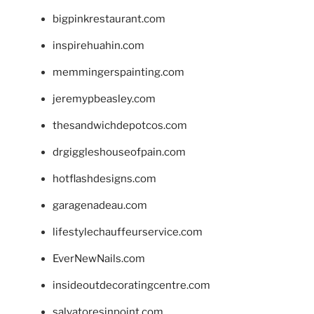
bigpinkrestaurant.com
inspirehuahin.com
memmingerspainting.com
jeremypbeasley.com
thesandwichdepotcos.com
drgiggleshouseofpain.com
hotflashdesigns.com
garagenadeau.com
lifestylechauffeurservice.com
EverNewNails.com
insideoutdecoratingcentre.com
salvatoresinpoint.com