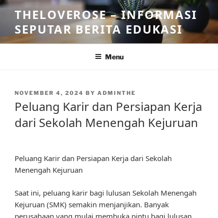
Skip
THELOVEROSE – INFORMASI
to
SEPUTAR BERITA EDUKASI
content
Menu
POSTED
NOVEMBER 4, 2024
BY
ADMINTHE
ON
Peluang Karir dan Persiapan Kerja
dari Sekolah Menengah Kejuruan
Peluang Karir dan Persiapan Kerja dari Sekolah
Menengah Kejuruan
Saat ini, peluang karir bagi lulusan Sekolah Menengah
Kejuruan (SMK) semakin menjanjikan. Banyak
perusahaan yang mulai membuka pintu bagi lulusan