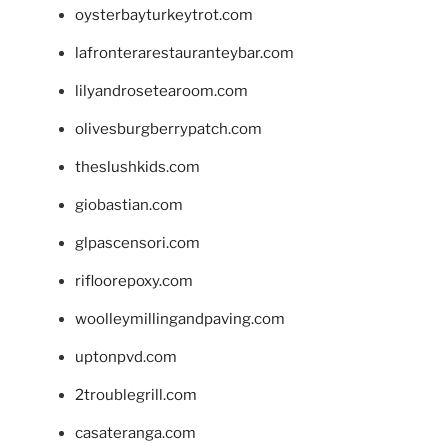
oysterbayturkeytrot.com
lafronterarestauranteybar.com
lilyandrosetearoom.com
olivesburgberrypatch.com
theslushkids.com
giobastian.com
glpascensori.com
rifloorepoxy.com
woolleymillingandpaving.com
uptonpvd.com
2troublegrill.com
casateranga.com