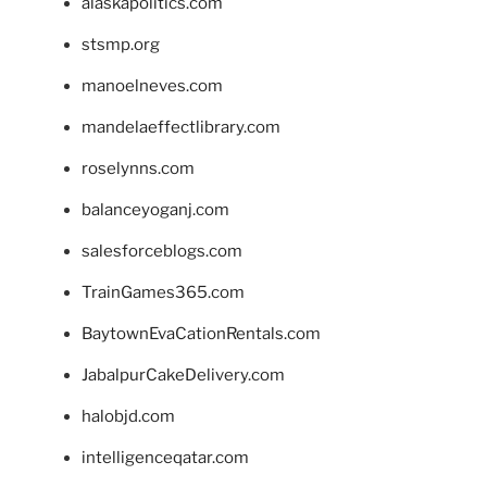
alaskapolitics.com
stsmp.org
manoelneves.com
mandelaeffectlibrary.com
roselynns.com
balanceyoganj.com
salesforceblogs.com
TrainGames365.com
BaytownEvaCationRentals.com
JabalpurCakeDelivery.com
halobjd.com
intelligenceqatar.com