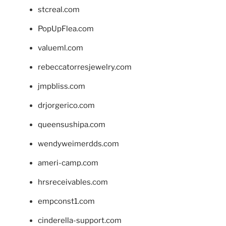
stcreal.com
PopUpFlea.com
valueml.com
rebeccatorresjewelry.com
jmpbliss.com
drjorgerico.com
queensushipa.com
wendyweimerdds.com
ameri-camp.com
hrsreceivables.com
empconst1.com
cinderella-support.com