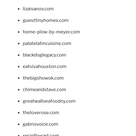
lizaivanov.com
guesttinyhomes.com
home-plow-by-meyer.com
palatelatincuisine.com
blackdoglegacy.com
eatvivahouston.com
thebigshowok.com
chimeandstave.com
greatwallseafoodny.com
theloverose.com
gabriovoice.com
resinflowart.com