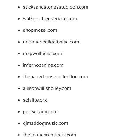
sticksandstonesstudiooh.com
walkers-treeservice.com
shopmossi.com
untamedcollectivesd.com
mxpwellness.com
infernocanine.com
thepaperhousecollection.com
allisonwillisholley.com
solslite.org
portwayinn.com
djmaddogmusic.com
thesoundarchitects.com