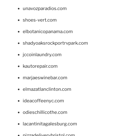
unavozparadios.com
shoes-vert.com
elbotanicopanama.com
shadyoaksrockportrvpark.com
jccoinlaundry.com
kautorepair.com
marjaeswinebar.com
elmazatlanclinton.com
ideacoffeenyc.com
odieschillicothe.com
lacantinitagalesburg.com
pizzadeliverybristol.com