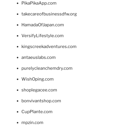
PikaPikaApp.com
takecareofbusinessdfw.org
HamadaOfJapan.com
VersifyLifestyle.com
kingscreekadventures.com
antaeuslabs.com
purelycleanchemdry.com
WishOping.com
shoplegacee.com
bonvivantshop.com
CupPlante.com
mpzin.com