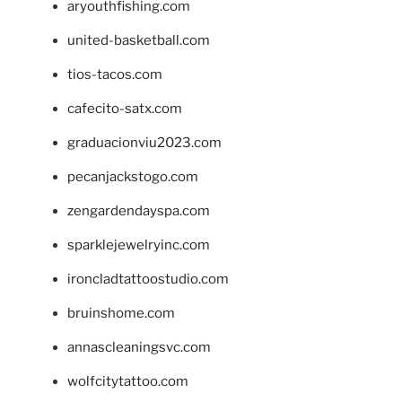
aryouthfishing.com
united-basketball.com
tios-tacos.com
cafecito-satx.com
graduacionviu2023.com
pecanjackstogo.com
zengardendayspa.com
sparklejewelryinc.com
ironcladtattoostudio.com
bruinshome.com
annascleaningsvc.com
wolfcitytattoo.com