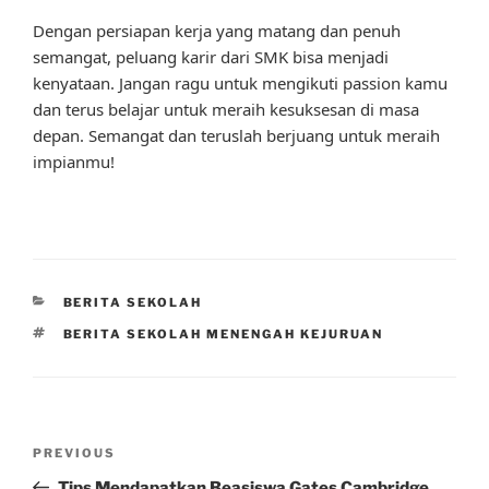
Dengan persiapan kerja yang matang dan penuh
semangat, peluang karir dari SMK bisa menjadi
kenyataan. Jangan ragu untuk mengikuti passion kamu
dan terus belajar untuk meraih kesuksesan di masa
depan. Semangat dan teruslah berjuang untuk meraih
impianmu!
CATEGORIES
BERITA SEKOLAH
TAGS
BERITA SEKOLAH MENENGAH KEJURUAN
Post
Previous
PREVIOUS
navigation
Post
Tips Mendapatkan Beasiswa Gates Cambridge