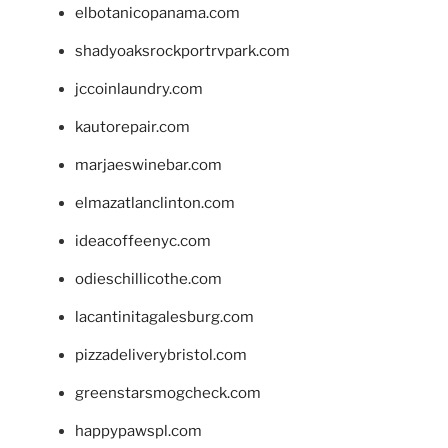
elbotanicopanama.com
shadyoaksrockportrvpark.com
jccoinlaundry.com
kautorepair.com
marjaeswinebar.com
elmazatlanclinton.com
ideacoffeenyc.com
odieschillicothe.com
lacantinitagalesburg.com
pizzadeliverybristol.com
greenstarsmogcheck.com
happypawspl.com