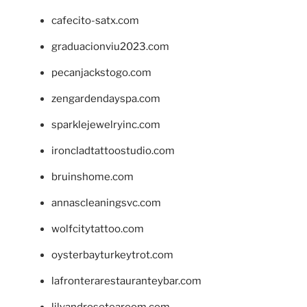
cafecito-satx.com
graduacionviu2023.com
pecanjackstogo.com
zengardendayspa.com
sparklejewelryinc.com
ironcladtattoostudio.com
bruinshome.com
annascleaningsvc.com
wolfcitytattoo.com
oysterbayturkeytrot.com
lafronterarestauranteybar.com
lilyandrosetearoom.com