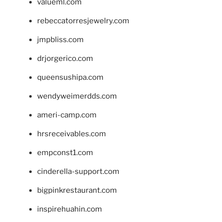
valueml.com
rebeccatorresjewelry.com
jmpbliss.com
drjorgerico.com
queensushipa.com
wendyweimerdds.com
ameri-camp.com
hrsreceivables.com
empconst1.com
cinderella-support.com
bigpinkrestaurant.com
inspirehuahin.com