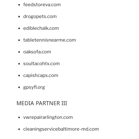
feedstoreva.com
drogopets.com
ediblechalk.com
tabletennisnearme.com
oaksofa.com
soultacohtx.com
capishcaps.com
gpsyfl.org
MEDIA PARTNER III
vwrepairarlington.com
cleaningservicebaltimore-md.com