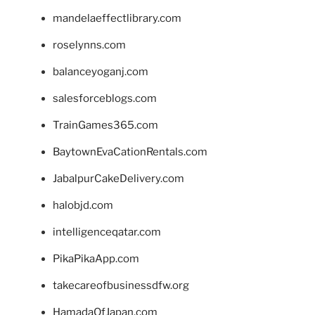
mandelaeffectlibrary.com
roselynns.com
balanceyoganj.com
salesforceblogs.com
TrainGames365.com
BaytownEvaCationRentals.com
JabalpurCakeDelivery.com
halobjd.com
intelligenceqatar.com
PikaPikaApp.com
takecareofbusinessdfw.org
HamadaOfJapan.com