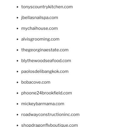
tonyscountrykitchen.com
jbellasnailspa.com
mychaihouse.com
alvisgrooming.com
thegeorginaestate.com
blythewoodseafood.com
paolosdelibangkok.com
bobacove.com
phoone24brookfield.com
mickeybarmama.com
roadwayconstructioninc.com
shopdragonflyboutique.com