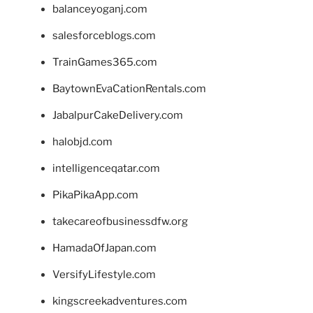
balanceyoganj.com
salesforceblogs.com
TrainGames365.com
BaytownEvaCationRentals.com
JabalpurCakeDelivery.com
halobjd.com
intelligenceqatar.com
PikaPikaApp.com
takecareofbusinessdfw.org
HamadaOfJapan.com
VersifyLifestyle.com
kingscreekadventures.com