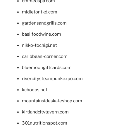
cmmedspa.com
midletontkd.com
gardensandgrills.com
basilfoodwine.com
nikko-tochigi.net
caribbean-corner.com
bluemoongiftcards.com
rivercitysteampunkexpo.com
kchoops.net
mountainsideskateshop.com
kirtlandcitytavern.com
301nutritionspot.com