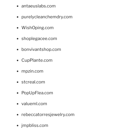
antaeuslabs.com
purelycleanchemdry.com
WishOping.com
shoplegacee.com
bonvivantshop.com
CupPlante.com
mpzin.com
stcreal.com
PopUpFlea.com
valueml.com
rebeccatorresjewelry.com
jmpbliss.com