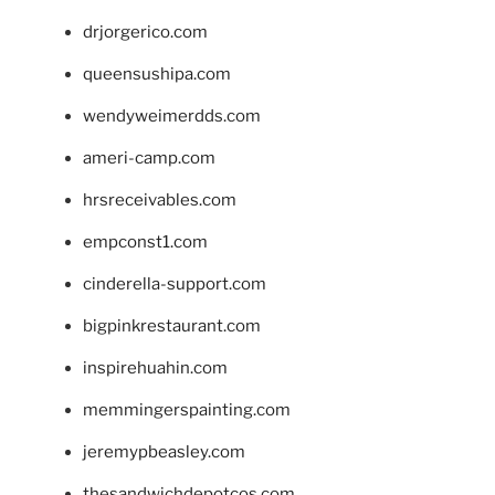
drjorgerico.com
queensushipa.com
wendyweimerdds.com
ameri-camp.com
hrsreceivables.com
empconst1.com
cinderella-support.com
bigpinkrestaurant.com
inspirehuahin.com
memmingerspainting.com
jeremypbeasley.com
thesandwichdepotcos.com