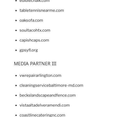
ediblechalk.com
tabletennisnearme.com
oaksofa.com
soultacohtx.com
capishcaps.com
gpsyfl.org
MEDIA PARTNER III
vwrepairarlington.com
cleaningservicebaltimore-md.com
beckslandscapeandfence.com
vistaaltadelveramendi.com
coastlinecateringnc.com