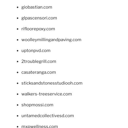
giobastian.com
glpascensori.com
rifloorepoxy.com
woolleymillingandpaving.com
uptonpvd.com
2troublegrill.com
casateranga.com
sticksandstonesstudiooh.com
walkers-treeservice.com
shopmossi.com
untamedcollectivesd.com
mxpwellness.com