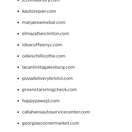
jccoinlaundry.com
kautorepair.com
marjaeswinebar.com
elmazatlanclinton.com
ideacoffeenyc.com
odieschillicothe.com
lacantinitagalesburg.com
pizzadeliverybristol.com
greenstarsmogcheck.com
happypawspl.com
callahansautoservicecenter.com
georgiascornermarket.com