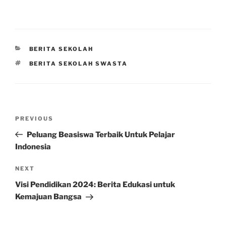
CATEGORIES
BERITA SEKOLAH
TAGS
BERITA SEKOLAH SWASTA
Post
Previous
PREVIOUS
navigation
Post
Peluang Beasiswa Terbaik Untuk Pelajar
Indonesia
Next
NEXT
Post
Visi Pendidikan 2024: Berita Edukasi untuk
Kemajuan Bangsa