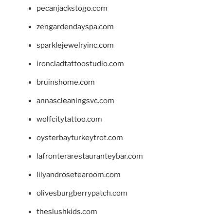
pecanjackstogo.com
zengardendayspa.com
sparklejewelryinc.com
ironcladtattoostudio.com
bruinshome.com
annascleaningsvc.com
wolfcitytattoo.com
oysterbayturkeytrot.com
lafronterarestauranteybar.com
lilyandrosetearoom.com
olivesburgberrypatch.com
theslushkids.com