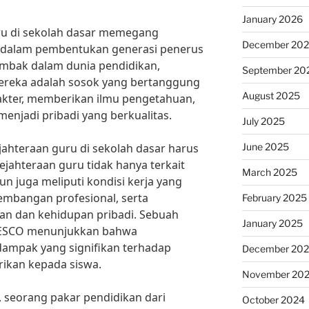
January 2026
ru di sekolah dasar memegang
December 20
 dalam pembentukan generasi penerus
ombak dalam dunia pendidikan,
September 20
Mereka adalah sosok yang bertanggung
August 2025
kter, memberikan ilmu pengetahuan,
njadi pribadi yang berkualitas.
July 2025
June 2025
jahteraan guru di sekolah dasar harus
ejahteraan guru tidak hanya terkait
March 2025
n juga meliputi kondisi kerja yang
mbangan profesional, serta
February 2025
an dan kehidupan pribadi. Sebuah
January 2025
UNESCO menunjukkan bahwa
dampak yang signifikan terhadap
December 20
rikan kepada siswa.
November 20
, seorang pakar pendidikan dari
October 2024