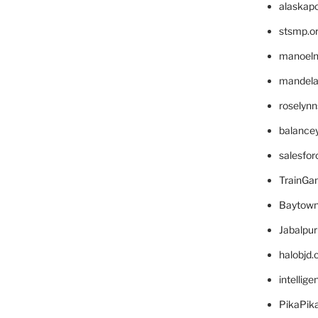
alaskapo
stsmp.o
manoel
mandelae
roselyn
balance
salesfo
TrainG
Baytown
Jabalpu
halobjd
intellig
PikaPik