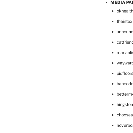
MEDIA PA
okhealt
theinte
unbound
catfrien
marianli
wayward
pidfloo
bancode
betterm
hingsto
choosea
hoverbo