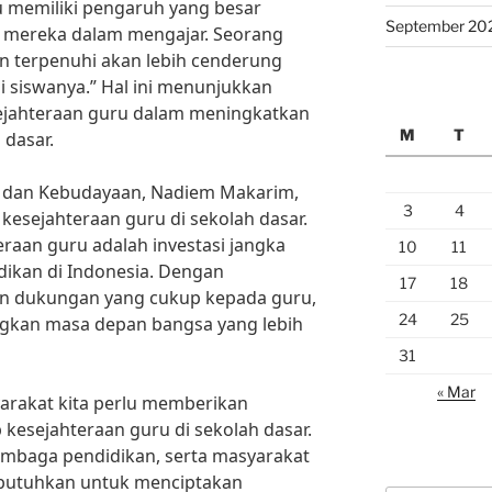
ru memiliki pengaruh yang besar
September 20
a mereka dalam mengajar. Seorang
n terpenuhi akan lebih cenderung
 siswanya.” Hal ini menunjukkan
ejahteraan guru dalam meningkatkan
M
T
 dasar.
an dan Kebudayaan, Nadiem Makarim,
3
4
esejahteraan guru di sekolah dasar.
eraan guru adalah investasi jangka
10
11
dikan di Indonesia. Dengan
17
18
n dukungan yang cukup kepada guru,
24
25
gkan masa depan bangsa yang lebih
31
« Mar
yarakat kita perlu memberikan
 kesejahteraan guru di sekolah dasar.
embaga pendidikan, serta masyarakat
ibutuhkan untuk menciptakan