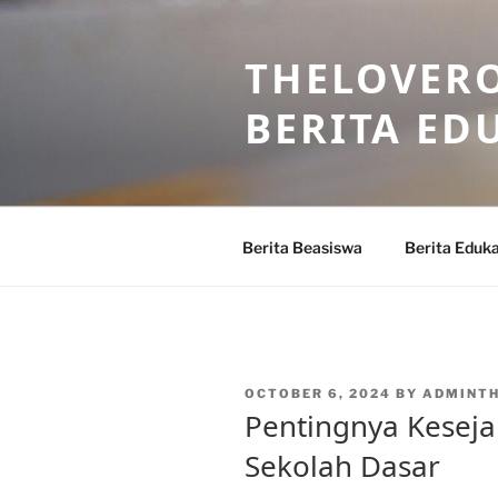
Skip
to
THELOVERO
content
BERITA ED
Berita Beasiswa
Berita Eduka
POSTED
OCTOBER 6, 2024
BY
ADMINT
ON
Pentingnya Keseja
Sekolah Dasar