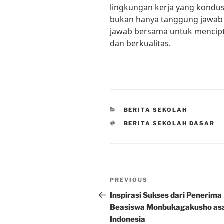
lingkungan kerja yang kondus
bukan hanya tanggung jawab 
jawab bersama untuk mencipt
dan berkualitas.
CATEGORIES
BERITA SEKOLAH
TAGS
BERITA SEKOLAH DASAR
Post
Previous
PREVIOUS
navigation
Post
Inspirasi Sukses dari Penerima
Beasiswa Monbukagakusho as
Indonesia