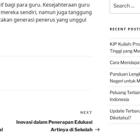
Search
if bagi para guru. Kesejahteraan guru
for:
mereka sendiri, namun juga tanggung
akan generasi penerus yang unggul
RECENT POST
KIP Kuliah: Pr
Tinggi yang M
Cara Mendapat
Panduan Lengk
Negeri untuk 
Peluang Terba
Indonesia
Update Terbaru
NEXT
Next
Diketahui?
Post
Inovasi dalam Penerapan Edukasi
al
Artinya di Sekolah