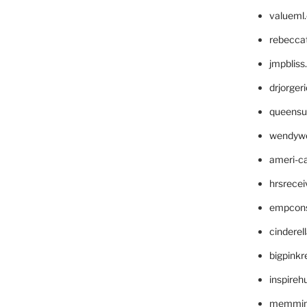
valueml
rebecca
jmpblis
drjorger
queensu
wendyw
ameri-
hrsrece
empcon
cinderel
bigpinkr
inspireh
memming