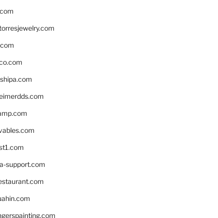
.com
torresjewelry.com
s.com
ico.com
shipa.com
eimerdds.com
camp.com
ivables.com
st1.com
la-support.com
estaurant.com
uahin.com
erspainting.com