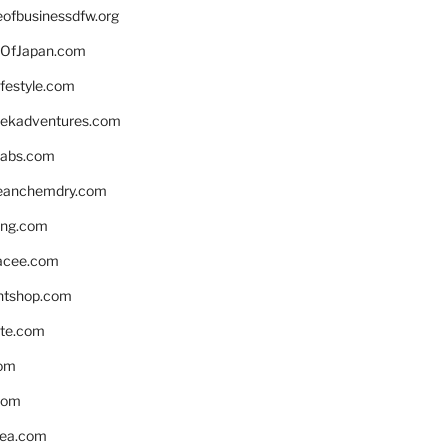
eofbusinessdfw.org
OfJapan.com
ifestyle.com
eekadventures.com
labs.com
leanchemdry.com
ing.com
acee.com
ntshop.com
te.com
om
com
ea.com