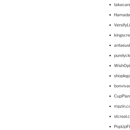
takecar
Hamada
VersifyL
kingscr
antaeus
purelyc
WishOp
shopleg
bonviva
CupPlan
mpzin.c
stcreal.
PopUpFl