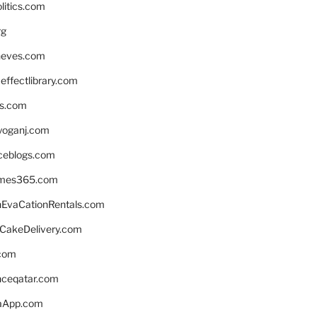
litics.com
rg
neves.com
ffectlibrary.com
ns.com
yoganj.com
rceblogs.com
ames365.com
EvaCationRentals.com
rCakeDelivery.com
.com
enceqatar.com
aApp.com