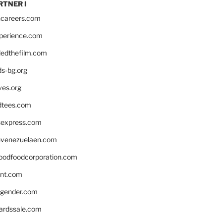
RTNER I
hcareers.com
xperience.com
edthefilm.com
ds-bg.org
ves.org
tees.com
rsexpress.com
venezuelaen.com
oodfoodcorporation.com
nnt.com
gender.com
ardssale.com