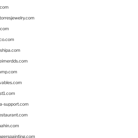
.com
torresjewelry.com
s.com
ico.com
shipa.com
eimerdds.com
camp.com
ivables.com
st1.com
la-support.com
estaurant.com
uahin.com
erspainting.com