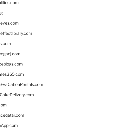
litics.com
rg
neves.com
ffectlibrary.com
ns.com
yoganj.com
rceblogs.com
ames365.com
EvaCationRentals.com
rCakeDelivery.com
.com
enceqatar.com
aApp.com