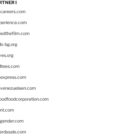
RTNER I
hcareers.com
xperience.com
edthefilm.com
ds-bg.org
ves.org
tees.com
rsexpress.com
venezuelaen.com
oodfoodcorporation.com
nnt.com
gender.com
ardssale.com