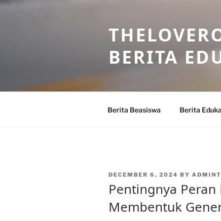
Skip
to
THELOVERO
content
BERITA ED
Berita Beasiswa
Berita Eduka
POSTED
DECEMBER 6, 2024
BY
ADMIN
ON
Pentingnya Peran
Membentuk Gener