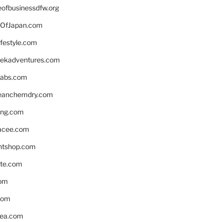
eofbusinessdfw.org
OfJapan.com
ifestyle.com
eekadventures.com
labs.com
leanchemdry.com
ing.com
acee.com
ntshop.com
te.com
om
com
ea.com