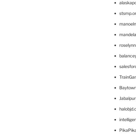
alaskapo
stsmp.o
manoel
mandelae
roselyn
balance
salesfo
TrainG
Baytown
Jabalpu
halobjd
intellig
PikaPik