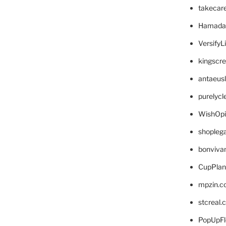
takecar
Hamada
VersifyL
kingscr
antaeus
purelyc
WishOp
shopleg
bonviva
CupPlan
mpzin.c
stcreal.
PopUpFl