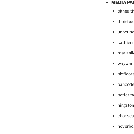
MEDIA PA
okhealt
theinte
unbound
catfrien
marianli
wayward
pidfloo
bancode
betterm
hingsto
choosea
hoverbo