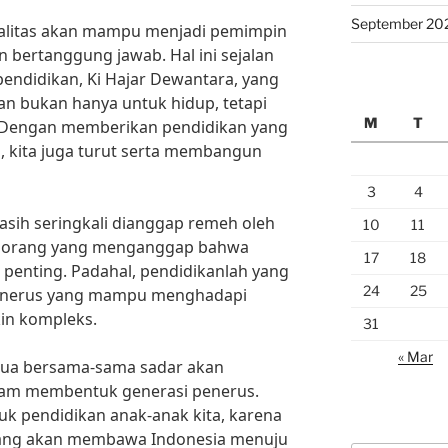
September 20
alitas akan mampu menjadi pemimpin
bertanggung jawab. Hal ini sejalan
endidikan, Ki Hajar Dewantara, yang
n bukan hanya untuk hidup, tetapi
M
T
.” Dengan memberikan pendidikan yang
, kita juga turut serta membangun
3
4
sih seringkali dianggap remeh oleh
10
11
k orang yang menganggap bahwa
17
18
 penting. Padahal, pendidikanlah yang
24
25
enerus yang mampu menghadapi
in kompleks.
31
« Mar
emua bersama-sama sadar akan
lam membentuk generasi penerus.
uk pendidikan anak-anak kita, karena
ang akan membawa Indonesia menuju