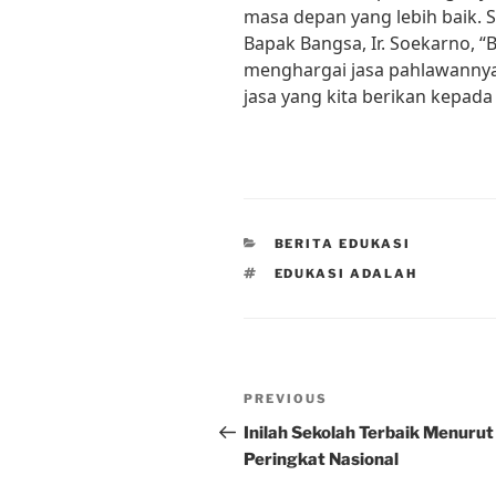
masa depan yang lebih baik.
Bapak Bangsa, Ir. Soekarno, 
menghargai jasa pahlawannya.
jasa yang kita berikan kepada
CATEGORIES
BERITA EDUKASI
TAGS
EDUKASI ADALAH
Post
Previous
PREVIOUS
navigation
Post
Inilah Sekolah Terbaik Menurut
Peringkat Nasional