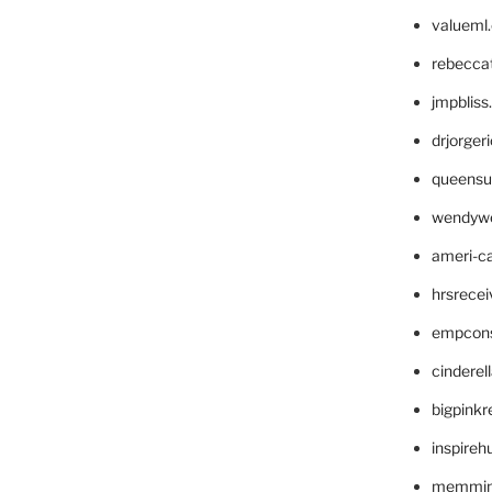
valueml
rebecca
jmpblis
drjorger
queensu
wendyw
ameri-
hrsrece
empcon
cinderel
bigpinkr
inspireh
memming