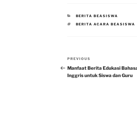
CATEGORIES
BERITA BEASISWA
TAGS
BERITA ACARA BEASISWA
Post
Previous
PREVIOUS
navigation
Post
Manfaat Berita Edukasi Bahas
Inggris untuk Siswa dan Guru