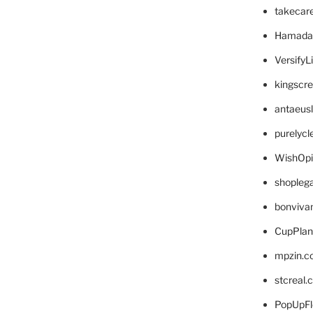
takecar
Hamada
VersifyL
kingscr
antaeus
purelyc
WishOp
shopleg
bonviva
CupPlan
mpzin.c
stcreal.
PopUpFl