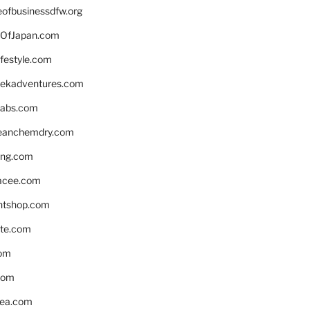
eofbusinessdfw.org
OfJapan.com
ifestyle.com
eekadventures.com
labs.com
leanchemdry.com
ing.com
acee.com
ntshop.com
te.com
om
com
ea.com