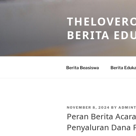
Skip
to
THELOVERO
content
BERITA ED
Berita Beasiswa
Berita Eduka
POSTED
NOVEMBER 8, 2024
BY
ADMIN
ON
Peran Berita Acar
Penyaluran Dana 