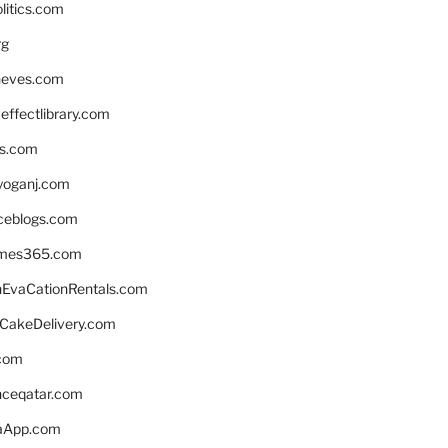
litics.com
rg
neves.com
ffectlibrary.com
ns.com
yoganj.com
rceblogs.com
ames365.com
EvaCationRentals.com
rCakeDelivery.com
.com
enceqatar.com
aApp.com