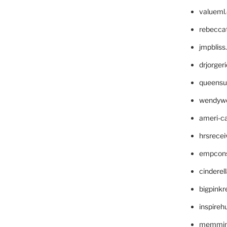
valueml
rebecca
jmpblis
drjorger
queensu
wendyw
ameri-
hrsrece
empcon
cinderel
bigpinkr
inspireh
memming