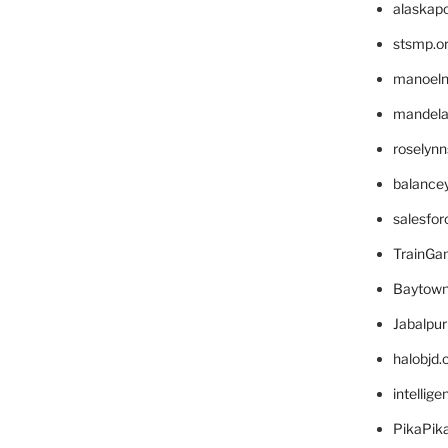
alaskapo
stsmp.o
manoel
mandelae
roselyn
balance
salesfo
TrainG
Baytown
Jabalpu
halobjd
intellig
PikaPik