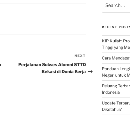
Search
for:
RECENT POST
KIP Kuliah: Pr
Tinggi yang M
NEXT
Next
Cara Mendapat
Post
a
Perjalanan Sukses Alumni STTD
Panduan Lengk
Bekasi di Dunia Kerja
Negeri untuk 
Peluang Terba
Indonesia
Update Terbaru
Diketahui?