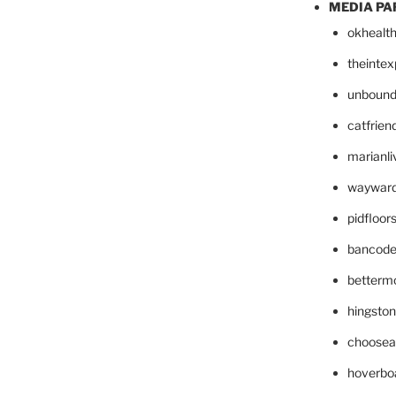
MEDIA PA
okhealt
theinte
unbound
catfrien
marianli
wayward
pidfloo
bancode
betterm
hingsto
choosea
hoverbo