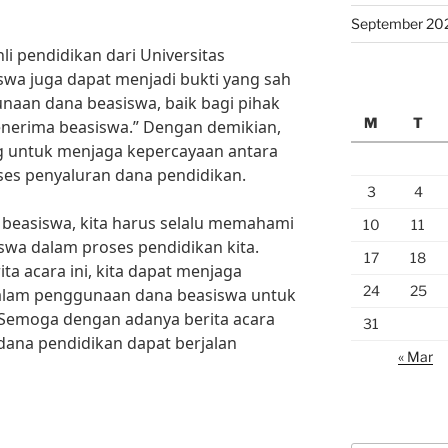
September 20
li pendidikan dari Universitas
iswa juga dapat menjadi bukti yang sah
naan dana beasiswa, baik bagi pihak
M
T
nerima beasiswa.” Dengan demikian,
ing untuk menjaga kepercayaan antara
oses penyaluran dana pendidikan.
3
4
beasiswa, kita harus selalu memahami
10
11
swa dalam proses pendidikan kita.
17
18
 acara ini, kita dapat menjaga
24
25
 dalam penggunaan dana beasiswa untuk
 Semoga dengan adanya berita acara
31
dana pendidikan dapat berjalan
« Mar