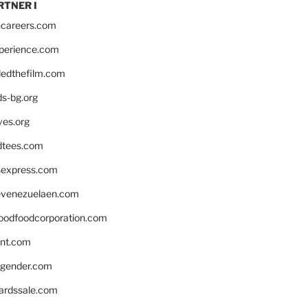
RTNER I
hcareers.com
xperience.com
edthefilm.com
ds-bg.org
ves.org
tees.com
rsexpress.com
venezuelaen.com
oodfoodcorporation.com
nnt.com
gender.com
ardssale.com