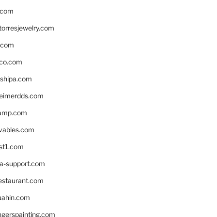
.com
torresjewelry.com
s.com
ico.com
shipa.com
eimerdds.com
camp.com
ivables.com
st1.com
la-support.com
estaurant.com
uahin.com
erspainting.com