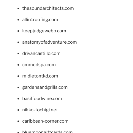
thesoundarchitects.com
allin1roofing.com
keepjudgewebb.com
anatomyofadventure.com
drivancastillo.com
cmmedspa.com
midletontkd.com
gardensandgrills.com
basilfoodwine.com
nikko-tochigi.net
caribbean-corner.com
bluemoongiftcards.com