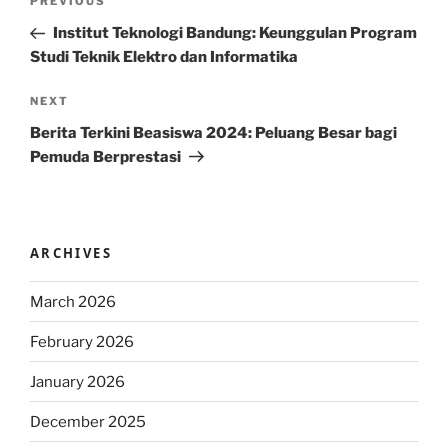
Previous
PREVIOUS
navigation
Post
Institut Teknologi Bandung: Keunggulan Program
Studi Teknik Elektro dan Informatika
Next
NEXT
Post
Berita Terkini Beasiswa 2024: Peluang Besar bagi
Pemuda Berprestasi
ARCHIVES
March 2026
February 2026
January 2026
December 2025