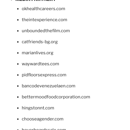
okhealthcareers.com
theintexperience.com
unboundedthefilm.com
catfriends-bg.org
marianlives.org
waywardtees.com
pidfloorsexpress.com
bancodevenezuelaen.com
bettermoodfoodcorporation.com
hingstonnt.com
chooseagender.com
hoverboardssale.com