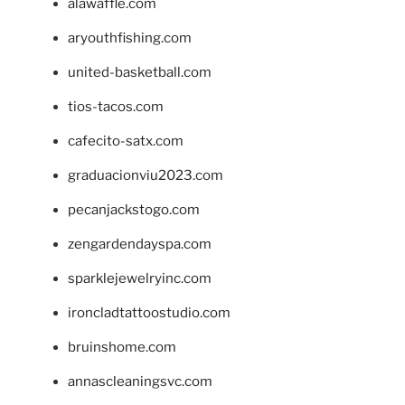
alawaffle.com
aryouthfishing.com
united-basketball.com
tios-tacos.com
cafecito-satx.com
graduacionviu2023.com
pecanjackstogo.com
zengardendayspa.com
sparklejewelryinc.com
ironcladtattoostudio.com
bruinshome.com
annascleaningsvc.com