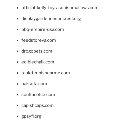
official-kelly-toys-squishmallows.com
displaygardenonsuncrest.org
bbq-empire-usa.com
feedstoreva.com
drogopets.com
ediblechalk.com
tabletennisnearme.com
oaksofa.com
soultacohtx.com
capishcaps.com
gpsyfl.org