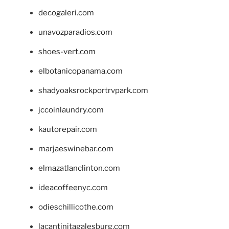
decogaleri.com
unavozparadios.com
shoes-vert.com
elbotanicopanama.com
shadyoaksrockportrvpark.com
jccoinlaundry.com
kautorepair.com
marjaeswinebar.com
elmazatlanclinton.com
ideacoffeenyc.com
odieschillicothe.com
lacantinitagalesburg.com