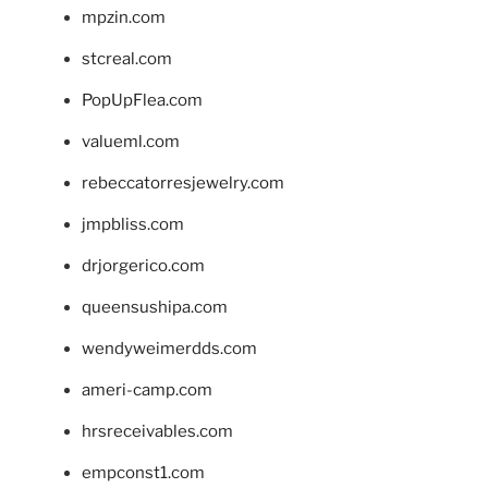
mpzin.com
stcreal.com
PopUpFlea.com
valueml.com
rebeccatorresjewelry.com
jmpbliss.com
drjorgerico.com
queensushipa.com
wendyweimerdds.com
ameri-camp.com
hrsreceivables.com
empconst1.com