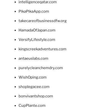
intelligenceqatar.com
PikaPikaApp.com
takecareofbusinessdfw.org
HamadaOfJapan.com
VersifyLifestyle.com
kingscreekadventures.com
antaeuslabs.com
purelycleanchemdry.com
WishOping.com
shoplegacee.com
bonvivantshop.com
CupPlante.com