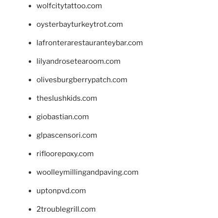
wolfcitytattoo.com
oysterbayturkeytrot.com
lafronterarestauranteybar.com
lilyandrosetearoom.com
olivesburgberrypatch.com
theslushkids.com
giobastian.com
glpascensori.com
rifloorepoxy.com
woolleymillingandpaving.com
uptonpvd.com
2troublegrill.com