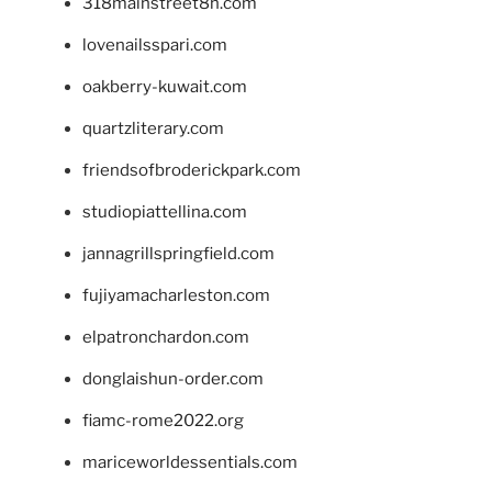
318mainstreet8h.com
lovenailsspari.com
oakberry-kuwait.com
quartzliterary.com
friendsofbroderickpark.com
studiopiattellina.com
jannagrillspringfield.com
fujiyamacharleston.com
elpatronchardon.com
donglaishun-order.com
fiamc-rome2022.org
mariceworldessentials.com